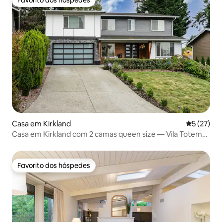
Favorito dos hóspedes
Favorito dos hóspedes
Casa em Kirkland
Classifica
5 (27)
Casa em Kirkland com 2 camas queen size — Vila Totem
Lake
Favorito dos hóspedes
Favorito dos hóspedes