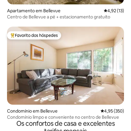
Apartamento em Bellevue
Classificação
4,92 (13)
Centro de Bellevue a pé + estacionamento gratuito
Favorito dos hóspedes
Favoritos dos hóspedes mais apreciados
Condomínio em Bellevue
Classificação m
4,95 (350)
Condomínio limpo e conveniente no centro de Bellevue
Os confortos de casa e excelentes