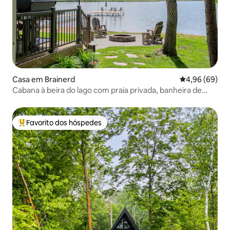
Casa em Brainerd
Classificação 
4,96 (69)
Cabana à beira do lago com praia privada, banheira de
hidromassagem e sauna
Favorito dos hóspedes
Favoritos dos hóspedes mais apreciados