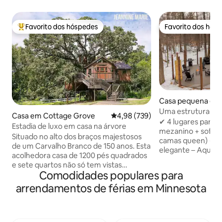
Favorito dos hóspedes
Favorito dos hós
Favoritos dos hóspedes mais apreciados
Favorito dos hós
Casa pequena em 
Uma estrutura-Sa
Casa em Cottage Grove
Classificação média de 4,98 em 5
4,98 (739)
Fogueira-Isolame
✔ 4 lugares para 
Estadia de luxo em casa na árvore
mezanino + sofá
Situado no alto dos braços majestosos
camas queen) ✔ 
de um Carvalho Branco de 150 anos. Esta
elegante – Aquec
acolhedora casa de 1200 pés quadrados
TV de 50" ✔ Total
e sete quartos não só tem vistas
Cozinha, máquina 
Comodidades populares para
deslumbrantes, mas também tem
combinada, Wi-Fi 
surpresas encantadoras e deliciosas
arrendamentos de férias em Minnesota
livre: sauna, pátio
dignas de um conto de fadas. Suba 40
churrasqueira, fog
pés até a Torre de Observação, onde um
✔ Isolado, mas pe
telescópio espera por você, pronto para
Reserve agora par
examinar o céu noturno e revelar o