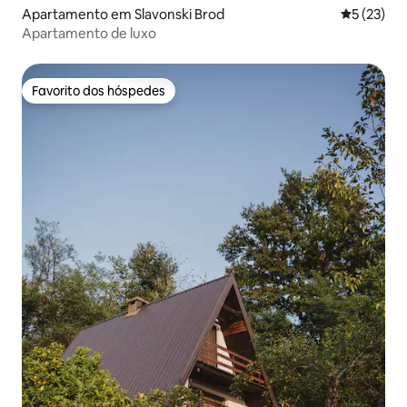
Apartamento em Slavonski Brod
Classifica
5 (23)
Apartamento de luxo
Favorito dos hóspedes
Favorito dos hóspedes