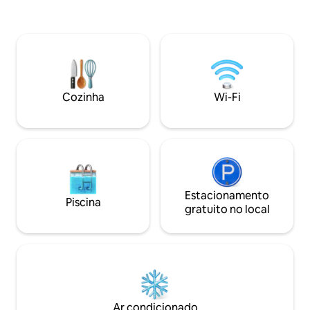
inverno) de 45m2.
estadia. O apartamento está localizado a
acomodar até 6 h
um minuto a pé da praça principal da
uma cozinha total
cidade. A Fortaleza Barroca fica a 5
terraço há uma gr
minutos a pé do apartamento. As
com todos os equ
piscinas da cidade e o salão desportivo
Berço disponível m
ficam a 1500 metros de distância.
Estacionamento pri
Cozinha
Wi-Fi
quintal é totalme
Estacionamento
Piscina
gratuito no local
Ar condicionado