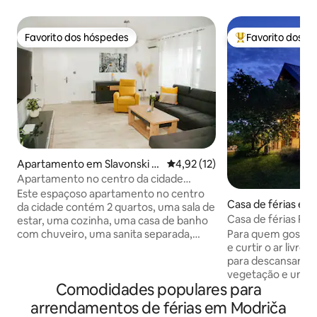
Favorito dos hóspedes
Favorito dos h
Favorito dos hóspedes
Favoritos dos hó
Apartamento em Slavonski B
Classificação média de 4,92 em
4,92 (12)
rod
Apartamento no centro da cidade
Brandt
Este espaçoso apartamento no centro
Casa de férias em 
da cidade contém 2 quartos, uma sala de
d
Casa de férias Pot
estar, uma cozinha, uma casa de banho
Para quem gosta 
com chuveiro, uma sanita separada,
e curtir o ar livre,
uma lavandaria e uma varanda. Está
para descansar. Pa
equipado com um alto padrão que
vegetação e um a
tornará a sua estadia agradável e
Comodidades populares para
permitirão que to
memorável. O apartamento irá recebê-
relaxem. Casa totalmente equipada de
lo com uma bebida de boas-vindas, café
arrendamentos de férias em Modriča
80m2 com terraço
e mantimentos básicos para a sua