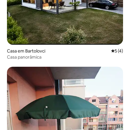
Casa em Bartolovci
Classific
5 (4)
Casa panorâmica