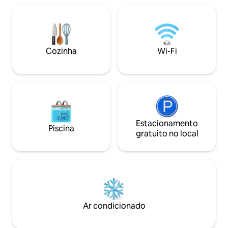
hóspedes uma ver
comodidades completas para estadias
CASA LONGE DE 
curtas ou longas. Os hóspedes adoram a
piscina infinita no último piso, o ginásio, o
lounge, a televisão grande e as vistas
para o mar. A poucos minutos da Praia
Cozinha
Wi-Fi
de Nyali, dos melhores restaurantes,
cafés e ideal para viagens de lazer ou de
negócios.
Estacionamento
Piscina
gratuito no local
Ar condicionado