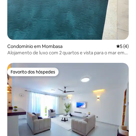
Condomínio em Mombasa
Classific
5 (4)
Alojamento de luxo com 2 quartos e vista para o mar em
Nyali | Piscina infinity | Ginásio
Favorito dos hóspedes
Favorito dos hóspedes