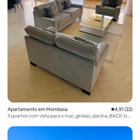
Apartamento em Mombasa
Classificação
4,91 (22)
3 quartos com vista para o mar, ginásio, piscina, BACK-UP,
Nyali 2Nd Ave