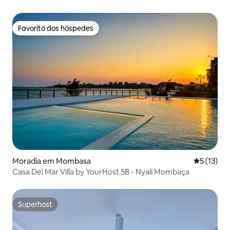
Favorito dos hóspedes
Favorito dos hóspedes
Moradia em Mombasa
Classifica
5 (13)
Casa Del Mar Villa by YourHost 5B - Nyali Mombaça
Superhost
Superhost