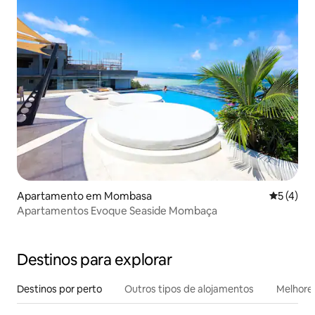
Apartamento em Mombasa
Classific
5 (4)
Apartamentos Evoque Seaside Mombaça
Destinos para explorar
Destinos por perto
Outros tipos de alojamentos
Melhores