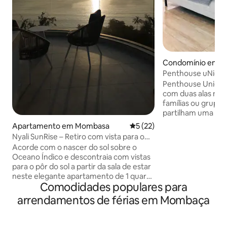
Condomínio em 
Penthouse uNicks 
ideal para famílias
Penthouse Unicks
com duas alas numa
famílias ou grupo
partilham uma pr
conforto e privaci
Apartamento em Mombasa
Classificação média de 5 em 
5 (22)
um espaçoso quart
Nyali SunRise – Retiro com vista para o
deslumbrantes pa
mar ao pôr do sol
Acorde com o nascer do sol sobre o
berço, juntamente
Oceano Índico e descontraia com vistas
adicionais com cas
para o pôr do sol a partir da sala de estar
todos com ar cond
neste elegante apartamento de 1 quarto
uma cozinha tota
Comodidades populares para
em Nyali, Mombaça. Desfrute de vistas
um grande terraço
raras para o oceano, uma varanda
arrendamentos de férias em Mombaça
Oceano Índico, a 
privada, brisas frescas do mar, uma
praia. Disponível
cama queen-size e um colchão de ar
proprietários estã
extra, uma área de estar luminosa e