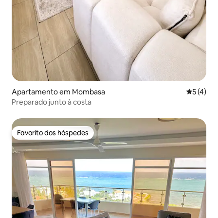
Apartamento em Mombasa
Classific
5 (4)
Preparado junto à costa
Favorito dos hóspedes
Favorito dos hóspedes