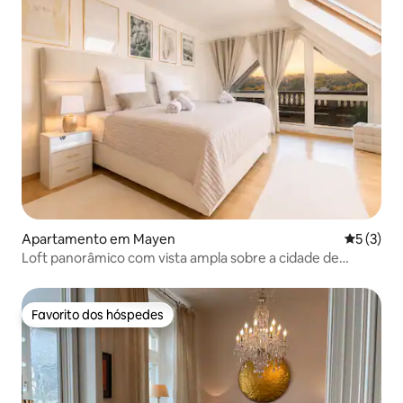
Apartamento em Mayen
Classific
5 (3)
Loft panorâmico com vista ampla sobre a cidade de
Mayen
Favorito dos hóspedes
Favorito dos hóspedes