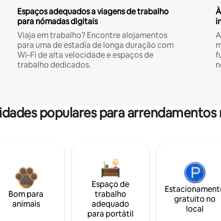
Espaços adequados a viagens de trabalho
À
para nómadas digitais
i
Viaja em trabalho? Encontre alojamentos
A
para uma de estadia de longa duração com
m
Wi-Fi de alta velocidade e espaços de
f
trabalho dedicados.
n
dades populares para arrendamentos 
Espaço de
Estacionament
Bom para
trabalho
gratuito no
animais
adequado
local
para portátil