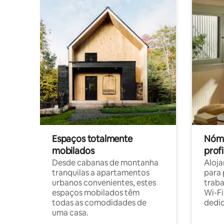
Espaços totalmente
Nóma
mobilados
profi
Desde cabanas de montanha
Aloja
tranquilas a apartamentos
para 
urbanos convenientes, estes
trab
espaços mobilados têm
Wi-Fi
todas as comodidades de
dedi
uma casa.