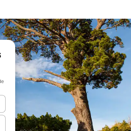
s
de
egue com as teclas de seta para cima e para baixo ou explore com ges