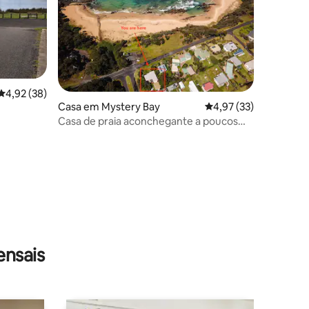
Classificação média de 4,92 em 5 estrelas, 38avaliações
4,92 (38)
Casa em Mystery Bay
Classificação média d
4,97 (33)
0avaliações
Casa de praia aconchegante a poucos
passos da areia
ensais