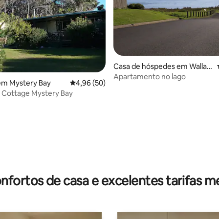
Casa de hóspedes em Wallag
a Lake
Apartamento no lago
em Mystery Bay
Classificação média de 4,96 em 5 estrelas, 5
4,96 (50)
 Cottage Mystery Bay
e 4,8 em 5 estrelas, 15avaliações
nfortos de casa e excelentes tarifas m