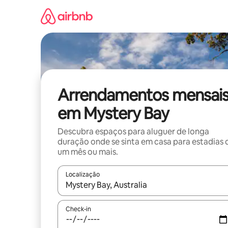
Saltar
para
o
conteúdo
Arrendamentos mensai
em Mystery Bay
Descubra espaços para aluguer de longa
duração onde se sinta em casa para estadias 
um mês ou mais.
Localização
Quando os resultados estiverem disponíveis, nav
Check-in