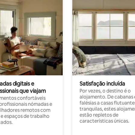
das digitais e
Satisfação incluída
ssionais que viajam
Por vezes, o destino é o
alojamento. De cabanas
mentos confortáveis
falésias a casas flutuante
profissionais nómadas e
tranquilas, estes alojam
alhadores remotos com
estão repletos de
 e espaços de trabalho
características únicas.
cados.