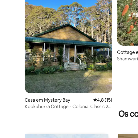
Cottage 
Shamwari
Casa em Mystery Bay
Classificação média d
4,8 (15)
Kookaburra Cottage - Colonial Classic 2
Os co
quartos