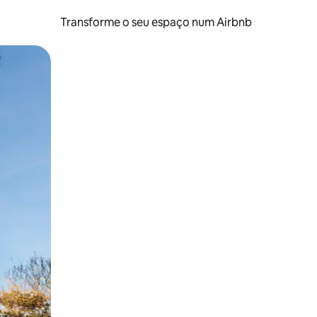
Transforme o seu espaço num Airbnb
tos de toque ou deslize.