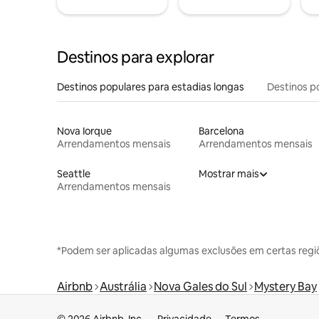
Destinos para explorar
Destinos populares para estadias longas
Destinos p
Nova Iorque
Barcelona
Arrendamentos mensais
Arrendamentos mensais
Seattle
Mostrar mais
Arrendamentos mensais
*Podem ser aplicadas algumas exclusões em certas regi
Airbnb
Austrália
Nova Gales do Sul
Mystery Bay