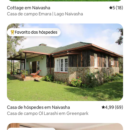
Cottage em Naivasha
Classifica
5 (18)
Casa de campo Emara | Lago Naivasha
Favorito dos hóspedes
Favoritos dos hóspedes mais apreciados
Casa de hóspedes em Naivasha
Classificação 
4,99 (69)
Casa de campo Ol Larashi em Greenpark