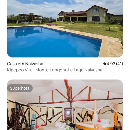
Casa em Naivasha
Classificação
4,93 (41)
Kipepeo Villa | Monte Longonot e Lago Naivasha
Superhost
Superhost