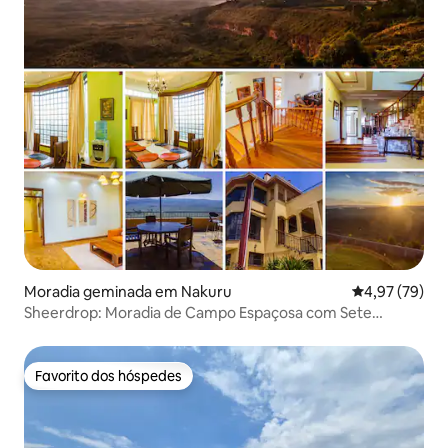
Moradia geminada em Nakuru
Classificação
4,97 (79)
Sheerdrop: Moradia de Campo Espaçosa com Sete
Quartos
Favorito dos hóspedes
Favorito dos hóspedes