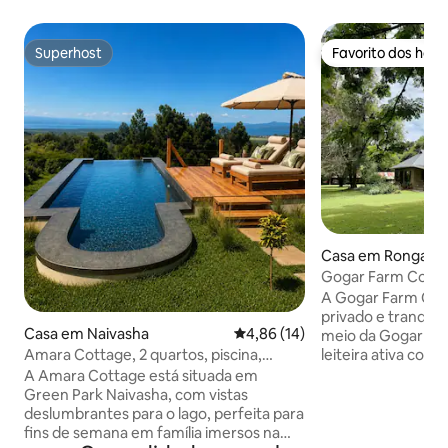
Superhost
Favorito dos hós
Superhost
Favorito dos hós
Casa em Rongai
Gogar Farm Cott
A Gogar Farm Cott
privado e tranquil
Casa em Naivasha
Classificação média de 4,86 em 
4,86 (14)
meio da Gogar Fa
leiteira ativa com 15
Amara Cottage, 2 quartos, piscina,
sítio confortável 
Green Park Naivasha
A Amara Cottage está situada em
piscina de 20 metr
Green Park Naivasha, com vistas
ou andar de biciclet
deslumbrantes para o lago, perfeita para
propriedade está
fins de semana em família imersos na