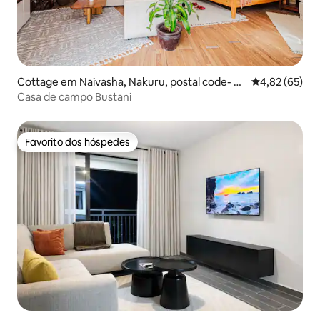
Cottage em Naivasha, Nakuru, postal code- 20
Classificação
4,82 (65)
117, Kenya
Casa de campo Bustani
Favorito dos hóspedes
Favorito dos hóspedes