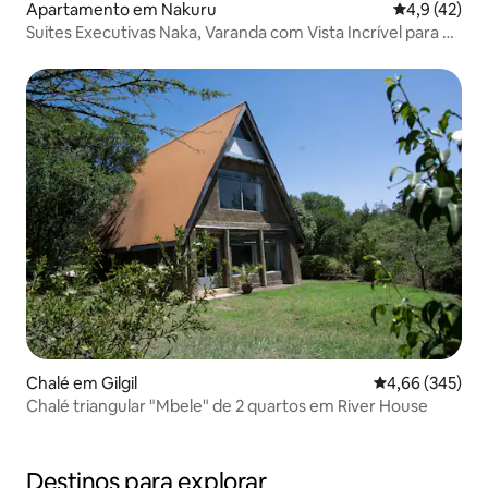
Apartamento em Nakuru
Classificaçã
4,9 (42)
Suites Executivas Naka, Varanda com Vista Incrível para o
Lago
Chalé em Gilgil
Classificação m
4,66 (345)
Chalé triangular "Mbele" de 2 quartos em River House
Destinos para explorar