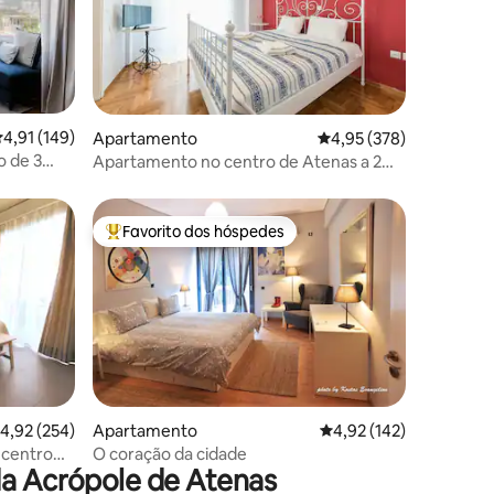
lassificação média de 4,91 em 5 estrelas, 149avaliações
4,91 (149)
6avaliações
Apartamento
Classificação média de 
4,95 (378)
o de 3
Apartamento no centro de Atenas a 2
min. do metrô Evangelismos
Favorito dos hóspedes
preciados
Favoritos dos hóspedes mais apreciados
4avaliações
lassificação média de 4,92 em 5 estrelas, 254avaliações
4,92 (254)
Apartamento
Classificação média de
4,92 (142)
 centro
O coração da cidade
da Acrópole de Atenas