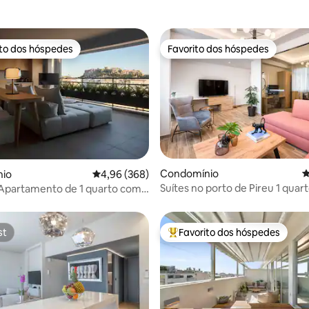
ito dos hóspedes
Favorito dos hóspedes
s dos hóspedes mais apreciados
Favorito dos hóspedes
4,92 em 5 estrelas, 391avaliações
Condomínio
C
io
Classificação média de 4,96 em 5 estrelas, 36
4,96 (368)
Suítes no porto de Pireu 1 quart
 Apartamento de 1 quarto com
pessoas
a a Acrópole
st
Favorito dos hóspedes
st
Favoritos dos hóspedes mais a