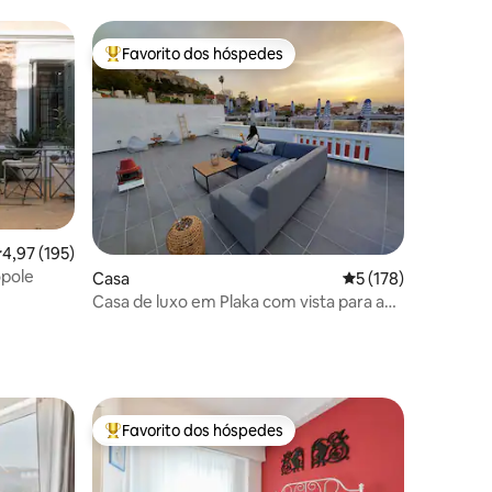
Favorito dos hóspedes
preciados
Favoritos dos hóspedes mais apreciados
lassificação média de 4,97 em 5 estrelas, 195avaliações
4,97 (195)
ópole
8avaliações
Casa
Classificação média
5 (178)
Casa de luxo em Plaka com vista para a
Acrópole
Favorito dos hóspedes
Favoritos dos hóspedes mais apreciados