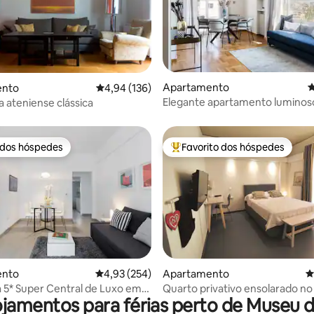
4,94 em 5 estrelas, 238avaliações
Apartamento
C
ento
Classificação média de 4,94 em 5 estrelas, 13
4,94 (136)
Elegante apartamento luminos
a ateniense clássica
quartos em Kolonaki
 dos hóspedes
Favorito dos hóspedes
 dos hóspedes
Favoritos dos hóspedes mais a
4,89 em 5 estrelas, 216avaliações
ento
Classificação média de 4,93 em 5 estrelas, 25
4,93 (254)
Apartamento
C
 5* Super Central de Luxo em
Quarto privativo ensolarado no
ojamentos para férias perto de Museu 
 Syntagma
de Atenas.