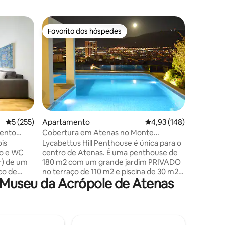
Apartam
Favorito dos hóspedes
Favorit
preciados
Favorito dos hóspedes
Favorit
Cobertur
Aliki
Esta enc
pisos est
um peque
no presti
centro d
recentem
vistas d
para toda
2avaliações
Classificação média de 5 em 5 estrelas, 255avaliações
5 (255)
Apartamento
Classificação média de 
4,93 (148)
Este é um
mento
Cobertura em Atenas no Monte
4 pessoa
e Atenas
Licabeto com piscina no terraço
is
Lycabettus Hill Penthouse é única para o
desfrutar
to e WC
centro de Atenas. É uma penthouse de
mesmo te
r) de um
180 m2 com um grande jardim PRIVADO
relaxame
co de
no terraço de 110 m2 e piscina de 30 m2,
própria 
 Museu da Acrópole de Atenas
ligada internamente à penthouse. A
aquela oc
ro e das
penthouse está em perfeitas condições
trô (linha
com excelente design. Fica no centro da
cidade, não numa zona
turística/barulhenta, mas na