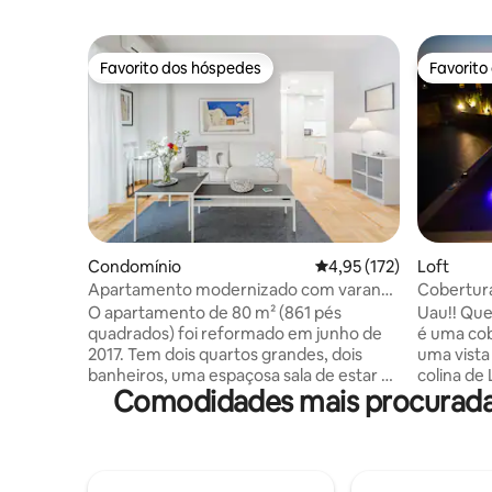
Favorito dos hóspedes
Favorito
Favorito dos hóspedes
Favorito
Condomínio
Classificação média de 
4,95 (172)
Loft
Apartamento modernizado com varanda
Cobertura
privativa
Acrópole 
O apartamento de 80 m² (861 pés
Uau!! Que
quadrados) foi reformado em junho de
é uma cob
2017. Tem dois quartos grandes, dois
uma vista
banheiros, uma espaçosa sala de estar e
colina de
Comodidades mais procuradas
um banheiro maior do que a média. A
Um espaç
cozinha está equipada com todos os
uma local
eletrodomésticos necessários (geladeira,
moderno! Desfrute de uma garrafa 
máquina de lavar louça, fogão, forno de
vinho de 
micro-ondas, torradeira). O apartamento
estadia a