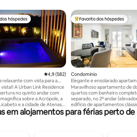
 dos hóspedes
Favorito dos hóspedes
 dos hóspedes
Favoritos dos hóspedes mais a
4,95 em 5 estrelas, 172avaliações
Classificação média de 4,9 em 5 estrelas, 58
4,9 (582)
Condomínio
 relaxante com vista para a
Elegante e ensolarado aparta
e jacuzzi
novo de 2 quartos no centro d
 vista!! A Urban Link Residence
Maravilhoso apartamento de do
ertura no quinto andar com
quartos com banheiro comple
 magnífica sobre a Acrópole, a
separado, no 2º andar (elevado
 Licabeto e a cidade de Atenas.
edifício de apartamentos clássi
 em alojamentos para férias perto de
o verdadeiramente único em
Atenas. No elegante Pagrati, uma
ização perfeita com um design
caminhada confortável do cent
de
principais atrações, perto do me
cortesia e deixe-nos tornar sua
do aeroporto M3). Mobiliado com bom
gradável e confortável. Relaxe
gosto e decorado com arte