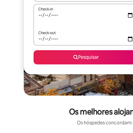
Check-in
Check-out
Pesquisar
Os melhores aloja
Os hóspedes concordam: e