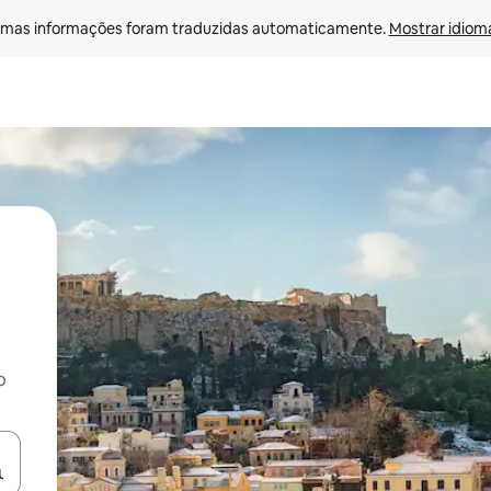
mas informações foram traduzidas automaticamente. 
Mostrar idioma
o
egue com as teclas de seta para cima e para baixo ou explore com ges