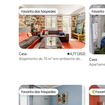
Favorito dos hóspedes
Favorito
Favorito dos hóspedes
Favorito
Casa
Classificação média de 
4,77 (202)
Alojamento de 70 m² em ambiente de
Casa
pedra na Acrópole
Favorito dos hóspedes
Favor
Favorito dos hóspedes
Favorito