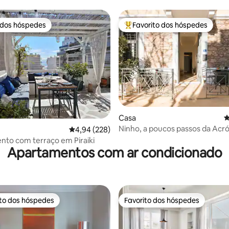
 dos hóspedes
Favorito dos hóspedes
 dos hóspedes
Favoritos dos hóspedes mais a
4,77 em 5 estrelas, 202avaliações
Casa
C
Ninho, a poucos passos da Acr
Classificação média de 4,94 em 5 estrelas, 22
4,94 (228)
Apartamento com terraço em Piraiki
Apartamentos com ar condicionado
ito dos hóspedes
Favorito dos hóspedes
s dos hóspedes mais apreciados
Favorito dos hóspedes