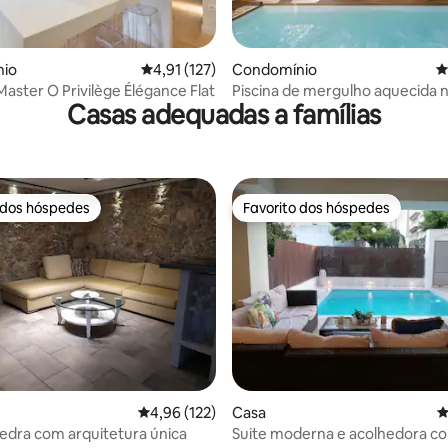
4,99 em 5 estrelas, 108avaliações
io
Classificação média de 4,91 em 5 estrelas, 12
4,91 (127)
Condomínio
C
aster O Privilège Élégance Flat
Piscina de mergulho aquecida 
Casas adequadas a famílias
cobertura a 1 minuto a pé da A
 dos hóspedes
Favorito dos hóspedes
 dos hóspedes
Favorito dos hóspedes
4,93 em 5 estrelas, 212avaliações
Classificação média de 4,96 em 5 estrelas, 12
4,96 (122)
Casa
C
edra com arquitetura única
Suite moderna e acolhedora co