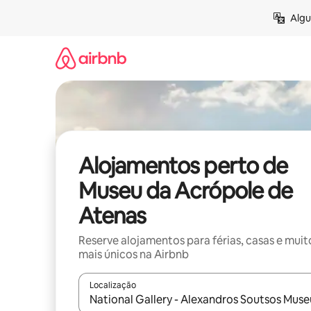
Saltar
Algu
para
o
conteúdo
Alojamentos perto de
Museu da Acrópole de
Atenas
Reserve alojamentos para férias, casas e muit
mais únicos na Airbnb
Localização
Quando os resultados estiverem disponíveis, nav