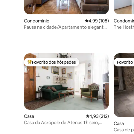
Condomínio
Classificação média de 
4,99 (108)
Condomín
Pausa na cidade/Apartamento elegante/
The HostM
Coração de Atenas
Favorito dos hóspedes
Favorito
Favoritos dos hóspedes mais apreciados
Favorito
Casa
Classificação média de 
4,93 (212)
Casa da Acrópole de Atenas Thiseio,
Casa
Centro Histórico
Casa de p