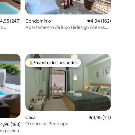
7avaliações
lassificação média de 4,95 em 5 estrelas, 247avaliações
4,95 (247)
Condomínio
Classificação média de 
4,94 (162)
na
Apartamento de luxo Hidesign Atenas
crópole
em Kolonaki
Favorito dos hóspedes
Favoritos dos hóspedes mais apreciados
Casa
Classificação média de
4,95 (111)
O retiro da Penelope
2avaliações
lassificação média de 4,96 em 5 estrelas, 183avaliações
4,96 (183)
m piscina