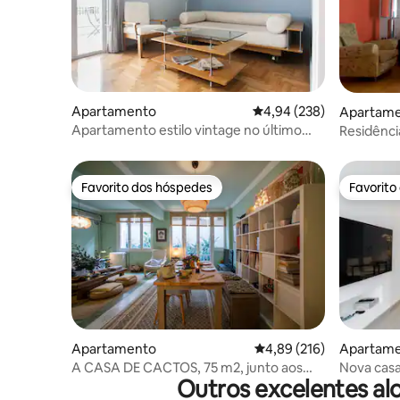
Apartamento
Classificação média de 
4,94 (238)
Apartam
Apartamento estilo vintage no último
Residênci
andar
Favorito dos hóspedes
Favorito
Favorito dos hóspedes
Favorito
Apartamento
Classificação média de 
4,89 (216)
Apartam
A CASA DE CACTOS, 75 m2, junto aos
Nova casa
Outros excelentes al
Jardins Nacionais
Kolonaki