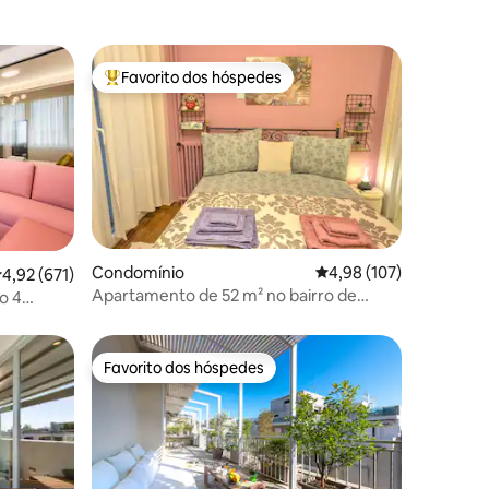
Favorito dos hóspedes
Favoritos dos hóspedes mais apreciados
Condomínio
Classificação média de 
4,98 (107)
lassificação média de 4,92 em 5 estrelas, 671avaliações
4,92 (671)
8avaliações
Apartamento de 52 m² no bairro de
o 4
Pagrati, Atenas
Favorito dos hóspedes
preciados
Favorito dos hóspedes