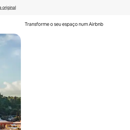
 original
Transforme o seu espaço num Airbnb
tos de toque ou deslize.