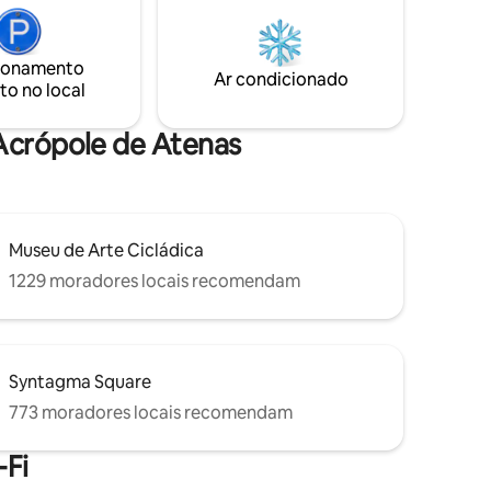
cimento
tranquilidade da colina de Lycabettus, de
dicionado
frente para as árvores e com vista
no, telas
panorâmica para o leste de Atenas. Vai
ionamento
ros de
adorar a vista, a piscina, a privacidade, a
Ar condicionado
to no local
luz abundante, as árvores das colinas, a
 máquina
paz, enquanto vive no centro.
 de casa.
 Acrópole de Atenas
Museu de Arte Cicládica
1229 moradores locais recomendam
Syntagma Square
773 moradores locais recomendam
Fi