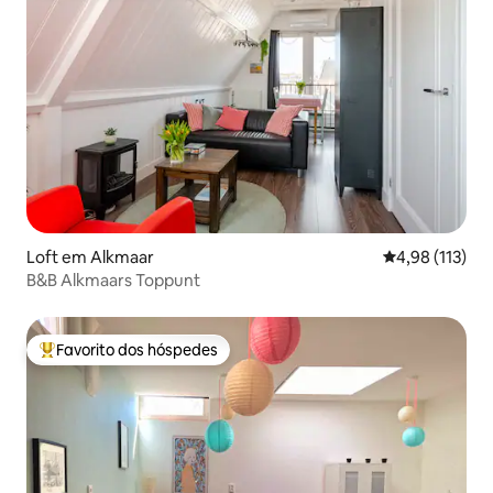
Loft em Alkmaar
Classificação 
4,98 (113)
B&B Alkmaars Toppunt
Favorito dos hóspedes
Favoritos dos hóspedes mais apreciados