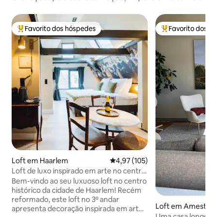
Favorito dos hóspedes
Favorito dos h
Favoritos dos hóspedes mais apreciados
Favoritos dos hó
Loft em Haarlem
Classificação média de 4,97 em 5
4,97 (105)
Loft de luxo inspirado em arte no centro
histórico da cidade!
Bem-vindo ao seu luxuoso loft no centro
histórico da cidade de Haarlem! Recém
reformado, este loft no 3º andar
Loft em Amester
apresenta decoração inspirada em arte
Uma casa longe de