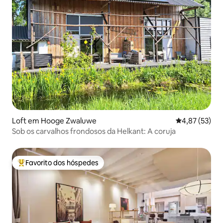
Loft em Hooge Zwaluwe
Classificação
4,87 (53)
Sob os carvalhos frondosos da Helkant: A coruja
Favorito dos hóspedes
Favoritos dos hóspedes mais apreciados