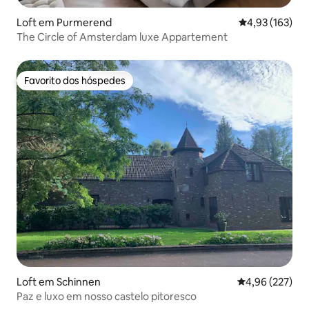
Loft em Purmerend
Classificação 
4,93 (163)
The Circle of Amsterdam luxe Appartement
Favorito dos hóspedes
Favorito dos hóspedes
Loft em Schinnen
Classificação m
4,96 (227)
Paz e luxo em nosso castelo pitoresco