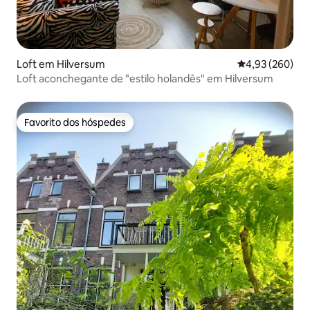
Loft em Hilversum
Classificação m
4,93 (260)
Loft aconchegante de "estilo holandês" em Hilversum
Favorito dos hóspedes
Favorito dos hóspedes