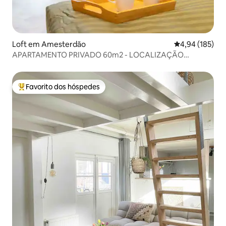
Loft em Amesterdão
Classificação 
4,94 (185)
APARTAMENTO PRIVADO 60m2 - LOCALIZAÇÃO
SUPERIOR NO CENTRO ★★★★
Favorito dos hóspedes
Favoritos dos hóspedes mais apreciados