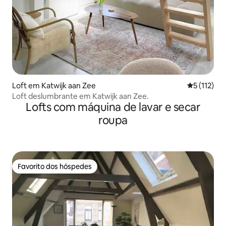
Loft em Katwijk aan Zee
Classificaç
5 (112)
Loft deslumbrante em Katwijk aan Zee.
Lofts com máquina de lavar e secar
roupa
Favorito dos hóspedes
Favorito dos hóspedes