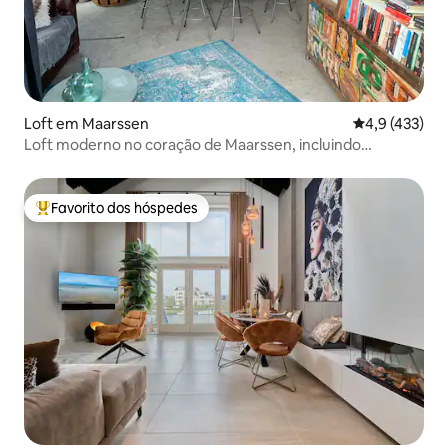
Loft em Maarssen
Classificação
4,9 (433)
Loft moderno no coração de Maarssen, incluindo
bicicletas!
Favorito dos hóspedes
Favoritos dos hóspedes mais apreciados