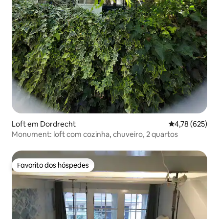
Loft em Dordrecht
Classificação 
4,78 (625)
Monument: loft com cozinha, chuveiro, 2 quartos
Favorito dos hóspedes
Favorito dos hóspedes