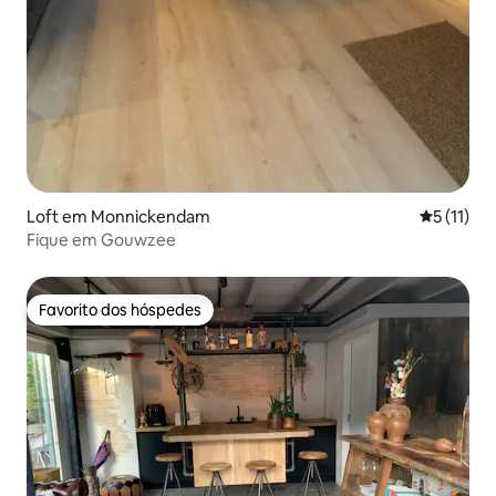
Loft em Monnickendam
Classifica
5 (11)
Fique em Gouwzee
Favorito dos hóspedes
Favorito dos hóspedes