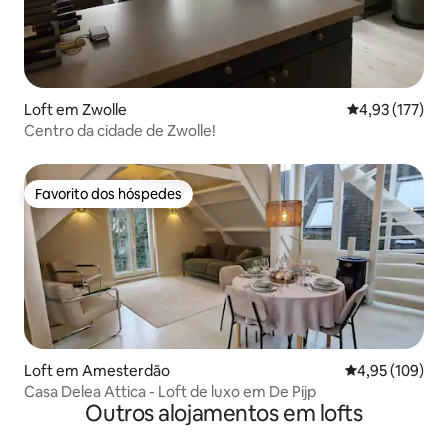
Loft em Zwolle
Classificação 
4,93 (177)
Centro da cidade de Zwolle!
Favorito dos hóspedes
Favorito dos hóspedes
Loft em Amesterdão
Classificação 
4,95 (109)
Casa Delea Attica - Loft de luxo em De Pijp
Outros alojamentos em lofts