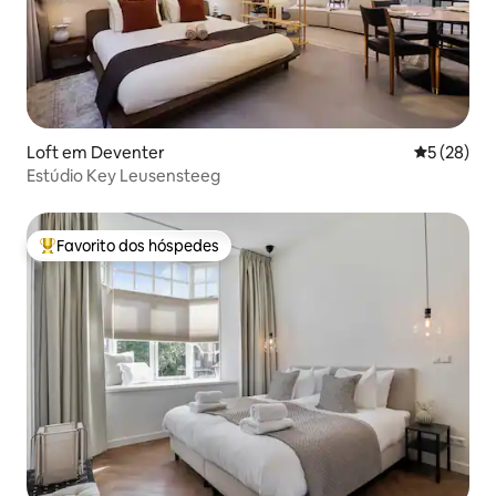
Loft em Deventer
Classifica
5 (28)
Estúdio Key Leusensteeg
Favorito dos hóspedes
Favoritos dos hóspedes mais apreciados