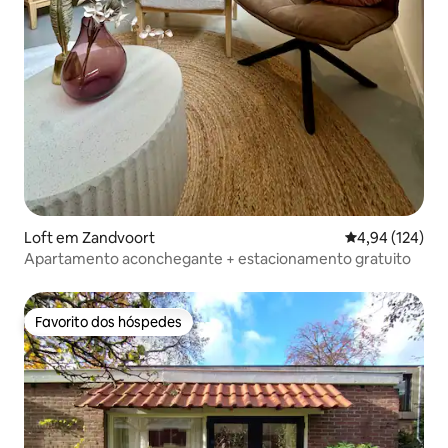
Loft em Zandvoort
Classificação 
4,94 (124)
Apartamento aconchegante + estacionamento gratuito
Favorito dos hóspedes
Favorito dos hóspedes