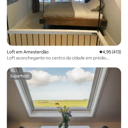
Loft em Amesterdão
Classificação 
4,95 (413)
Loft aconchegante no centro da cidade em prédio
histórico
Superhost
Superhost