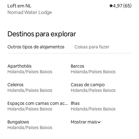
Loft em NL
Classificação
4,97 (65)
Nomad Water Lodge
Destinos para explorar
Outros tipos de alojamentos
Coisas para fazer
Aparthotéis
Barcos
Holanda/Países Baixos
Holanda/Países Baixos
Celeiros
Casas de campo
Holanda/Países Baixos
Holanda/Países Baixos
Espaços com camas com acessos adaptados em altura
Ilhas
Holanda/Países Baixos
Holanda/Países Baixos
Bungalows
Mostrar mais
Holanda/Países Baixos