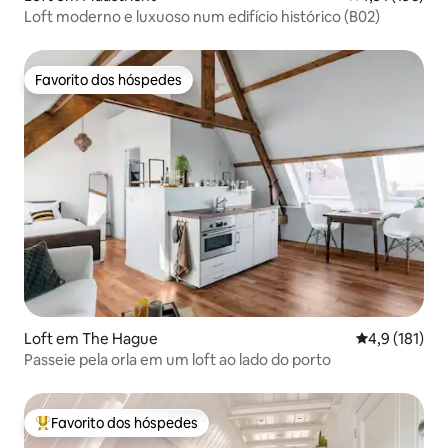
Loft moderno e luxuoso num edifício histórico (B02)
Favorito dos hóspedes
Favorito dos hóspedes
Loft em The Hague
Classificação
4,9 (181)
Passeie pela orla em um loft ao lado do porto
Favorito dos hóspedes
Favoritos dos hóspedes mais apreciados