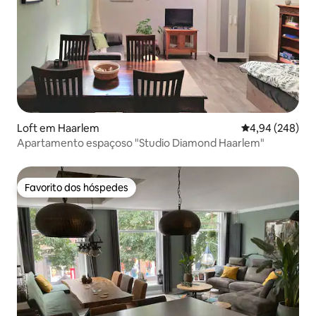
Loft em Haarlem
Classificação m
4,94 (248)
Apartamento espaçoso "Studio Diamond Haarlem"
Favorito dos hóspedes
Favorito dos hóspedes