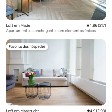
Loft em Made
Classificação 
4,86 (217)
Apartamento aconchegante com elementos únicos
Favorito dos hóspedes
Favorito dos hóspedes
Loft em Maastricht
Classificação 
4,91 (193)