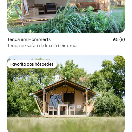
Tenda em Hommerts
Classific
5 (8)
Tenda de safári de luxo à beira-mar
Favorito dos hóspedes
Favorito dos hóspedes