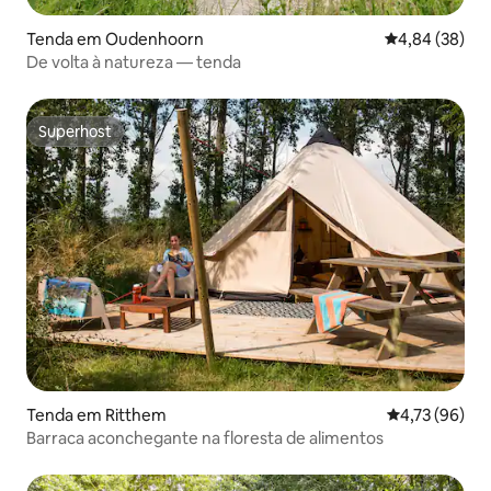
Tenda em Oudenhoorn
Classificação 
4,84 (38)
De volta à natureza — tenda
Superhost
Superhost
Tenda em Ritthem
Classificação
4,73 (96)
Barraca aconchegante na floresta de alimentos