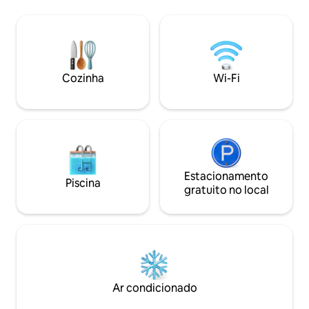
confortável, um frigorífico e uma
localizada no ac
cozinha exterior. Partilha a ilha com mais
na área vermelha. 
dois alojamentos, mas tem o seu próprio
com privacidade s
espaço privativo e casa de banho. Utilize
telas de proteção
a bicicleta aquática para explorar a bela
da entrada da pra
natureza ou para chegar à costa. Até
jovens menores de
Cozinha
Wi-Fi
mesmo um restaurante e um
regulamentos do
supermercado a uma distância
percorrível de bicicleta aquática!
Estacionamento
Piscina
gratuito no local
Ar condicionado