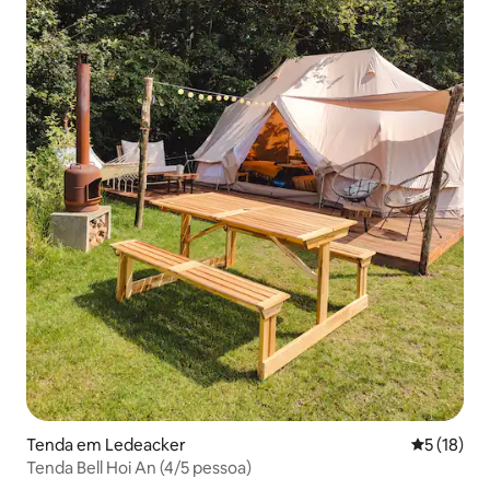
Tenda em Ledeacker
Classifica
5 (18)
Tenda Bell Hoi An (4/5 pessoa)