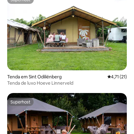
Superhost
Tenda em Sint Odiliënberg
Classificação
4,71 (21)
Tenda de luxo Hoeve Linnerveld
Superhost
Superhost