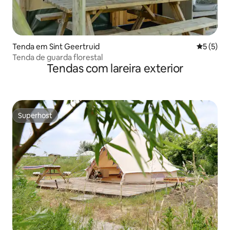
Tenda em Sint Geertruid
Classific
5 (5)
Tenda de guarda florestal
Tendas com lareira exterior
Superhost
Superhost