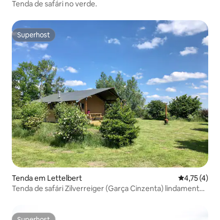
Tenda de safári no verde.
Superhost
Superhost
Tenda em Lettelbert
Classificaçã
4,75 (4)
Tenda de safári Zilverreiger (Garça Cinzenta) lindamente
decorada
Superhost