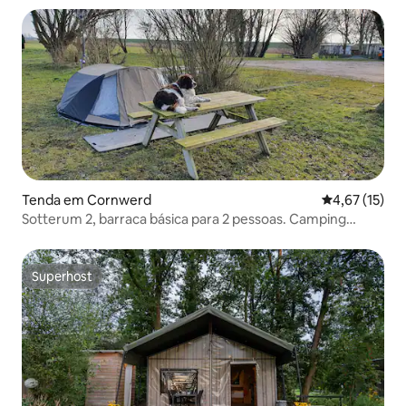
Tenda em Cornwerd
Classificação
4,67 (15)
Sotterum 2, barraca básica para 2 pessoas. Camping
Sotterum.
Superhost
Superhost