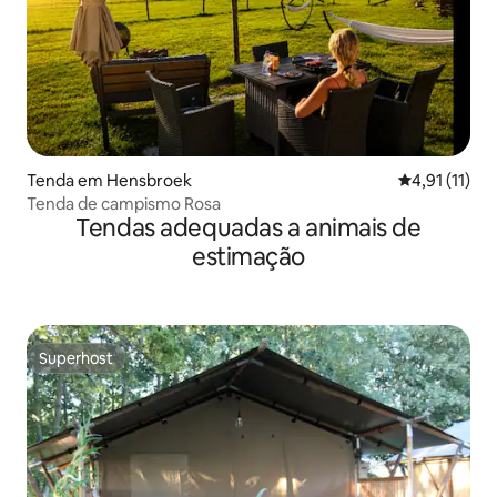
Tenda em Hensbroek
Classificação
4,91 (11)
Tenda de campismo Rosa
Tendas adequadas a animais de
estimação
Superhost
Superhost