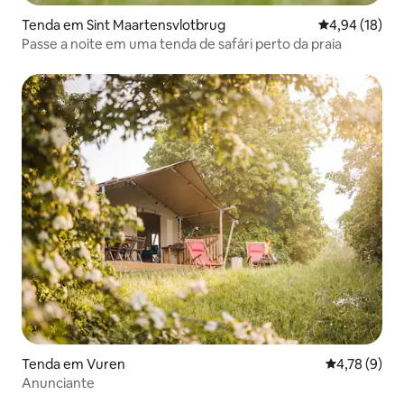
Tenda em Sint Maartensvlotbrug
Classificação
4,94 (18)
Passe a noite em uma tenda de safári perto da praia
Tenda em Vuren
Classificaçã
4,78 (9)
Anunciante