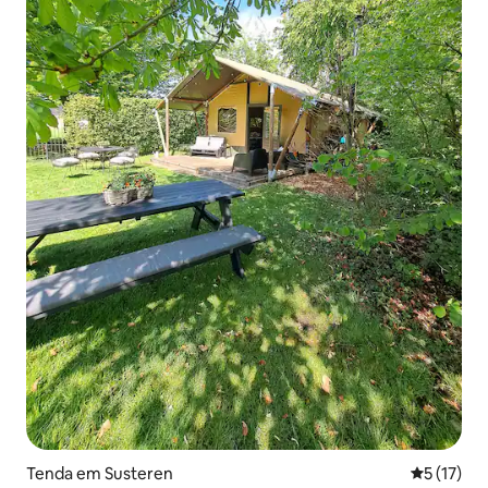
Tenda em Susteren
Classifica
5 (17)