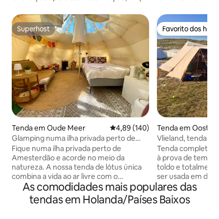
Superhost
Favorito dos hós
Superhost
Favorito dos hós
Tenda em Oude Meer
Classificação média de 4,89 em 5
4,89 (140)
Tenda em Oost-Vl
Glamping numa ilha privada perto de
Vlieland, tenda a
Amesterdão
totalmente mobili
Fique numa ilha privada perto de
Tenda completam
Amesterdão e acorde no meio da
à prova de tempe
natureza. A nossa tenda de lótus única
toldo e totalment
combina a vida ao ar livre com o
ser usada em duas
As comodidades mais populares das
conforto do glamping de luxo. Um lugar
pessoas. 1 cama d
especial para abrandar o ritmo,
e 2 colchões de dor
tendas em Holanda/Países Baixos
recarregar energias e desligar
gás, geladeira, pai
verdadeiramente. Há uma cama de casal
o telefone e table