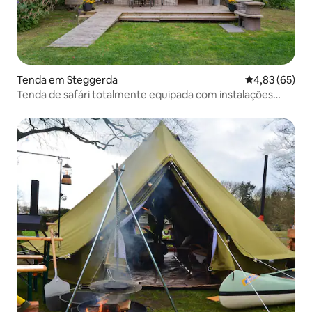
Tenda em Steggerda
Classificação
4,83 (65)
Tenda de safári totalmente equipada com instalações
sanitárias privadas