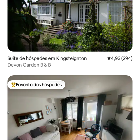
Suíte de hóspedes em Kingsteignton
Classificação m
4,93 (294)
Devon Garden B & B
Favorito dos hóspedes
Favoritos dos hóspedes mais apreciados