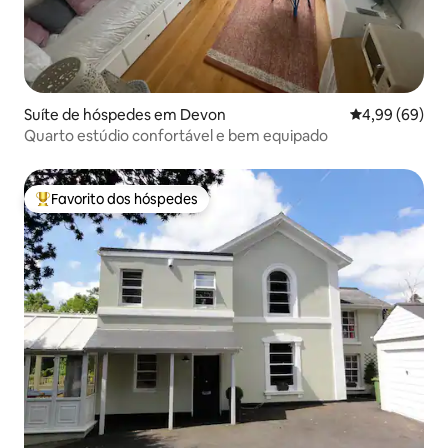
Suíte de hóspedes em Devon
Classificação 
4,99 (69)
Quarto estúdio confortável e bem equipado
Favorito dos hóspedes
Favoritos dos hóspedes mais apreciados