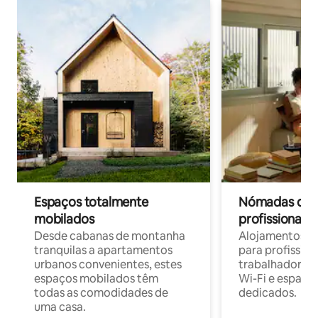
Espaços totalmente
Nómadas digit
mobilados
profissionais 
Desde cabanas de montanha
Alojamentos co
tranquilas a apartamentos
para profissio
urbanos convenientes, estes
trabalhadores
espaços mobilados têm
Wi-Fi e espaço
todas as comodidades de
dedicados.
uma casa.