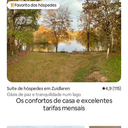
Favorito dos hóspedes
Favoritos dos hóspedes mais apreciados
Suíte de hóspedes em Zuidlaren
Classificação
4,9 (115)
Oásis de paz e tranquilidade num lago
Os confortos de casa e excelentes
tarifas mensais