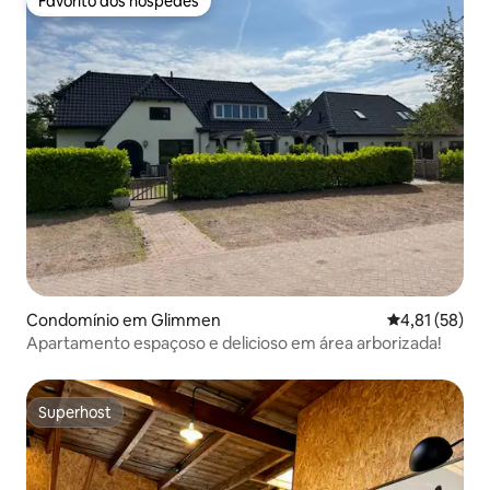
Favorito dos hóspedes
Favorito dos hóspedes
Condomínio em Glimmen
Classificação
4,81 (58)
Apartamento espaçoso e delicioso em área arborizada!
Superhost
Superhost