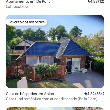
Apartamento em De Punt
Classificação
4,83 (12)
Loft exclusivo
Favorito dos hóspedes
Favorito dos hóspedes
Casa de hóspedes em Anloo
Classificação m
4,82 (364)
Casa rural romântica com ar condicionado (Bella Fiore)