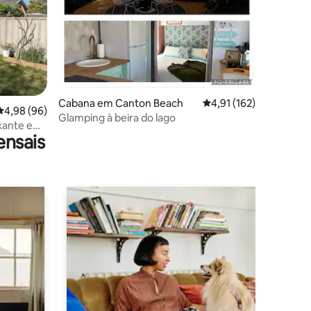
Cabana em Canton Beach
Classificação média de
4,91 (162)
2avaliações
Classificação média de 4,98 em 5 estrelas, 96avaliações
4,98 (96)
Glamping à beira do lago
axante em
ensais