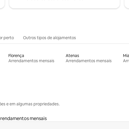
or perto
Outros tipos de alojamentos
Florença
Atenas
Mi
Arrendamentos mensais
Arrendamentos mensais
Ar
ões e em algumas propriedades.
rrendamentos mensais