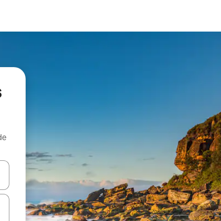
s
de
egue com as teclas de seta para cima e para baixo ou explore com ges