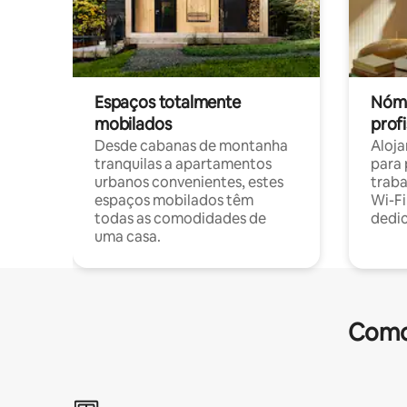
Espaços totalmente
Nóma
mobilados
profi
Desde cabanas de montanha
Aloja
tranquilas a apartamentos
para 
urbanos convenientes, estes
trab
espaços mobilados têm
Wi-Fi
todas as comodidades de
dedi
uma casa.
Comod