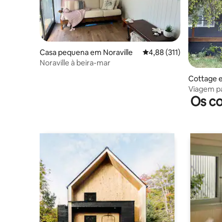
Casa pequena em Noraville
Classificação média de 
4,88 (311)
Noraville à beira-mar
Cottage 
Viagem pa
Os co