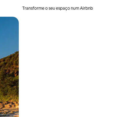
Transforme o seu espaço num Airbnb
tos de toque ou deslize.