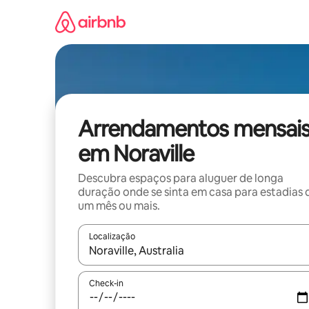
Saltar
para
o
conteúdo
Arrendamentos mensai
em Noraville
Descubra espaços para aluguer de longa
duração onde se sinta em casa para estadias 
um mês ou mais.
Localização
Quando os resultados estiverem disponíveis, nav
Check-in