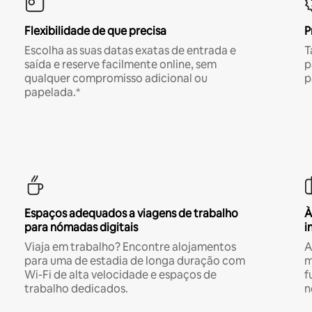
Flexibilidade de que precisa
P
Escolha as suas datas exatas de entrada e
T
saída e reserve facilmente online, sem
p
qualquer compromisso adicional ou
p
papelada.*
Espaços adequados a viagens de trabalho
À
para nómadas digitais
i
Viaja em trabalho? Encontre alojamentos
A
para uma de estadia de longa duração com
m
Wi-Fi de alta velocidade e espaços de
f
trabalho dedicados.
n