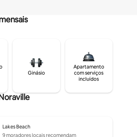
mensais
o
Apartamento
Ginásio
com serviços
incluídos
Noraville
Lakes Beach
9 moradores locais recomendam