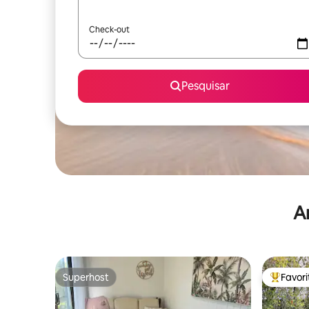
Check-out
Pesquisar
A
Superhost
Favor
Superhost
Favorito