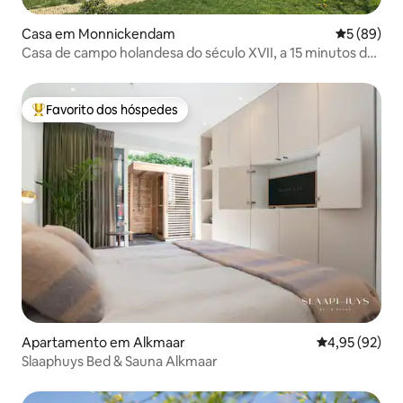
Casa em Monnickendam
Classifica
5 (89)
Casa de campo holandesa do século XVII, a 15 minutos de
Amesterdão
Favorito dos hóspedes
Favoritos dos hóspedes mais apreciados
Apartamento em Alkmaar
Classificação
4,95 (92)
Slaaphuys Bed & Sauna Alkmaar