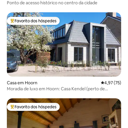
Ponto de acesso histórico no centro da cidade
Favorito dos hóspedes
Favoritos dos hóspedes mais apreciados
Casa em Hoorn
Classificação
4,97 (75)
Moradia de luxo em Hoorn: Casa Kendel (perto de
Amesterdão)
Favorito dos hóspedes
Favoritos dos hóspedes mais apreciados