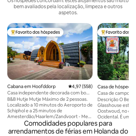
Os hóspedes concordam: estes alojamentos são muito
bem avaliados pela localização, limpeza e outros
aspetos.
Favorito dos hóspedes
Favorito dos h
Favoritos dos hóspedes mais apreciados
Favoritos dos hó
Cabana em Hoofddorp
Classificação média de 4,97 em 5
4,97 (558)
Casa de hóspedes
woud
Casa independente decorada com bom
Casa de campo à 
gosto
motor
B&B Hutje Mutje Máximo de 2 pessoas.
Descrição O Bed a
Localizado a 10 minutos do Aeroporto de
Glasshouse está l
Schiphol e a 25 minutos de
Oostwoud, no cora
Amesterdão/Haarlem/Zandvoort - Mesa
Ocidental. É uma 
Comodidades populares para
de jantar/trabalho e duas cadeiras
localizada atrás d
reclináveis - TV de ecrã plano e Wi-Fi -
vidro no jardim pr
arrendamentos de férias em Holanda do
Casa de banho, chuveiro, sanita,
Ele está disponíve