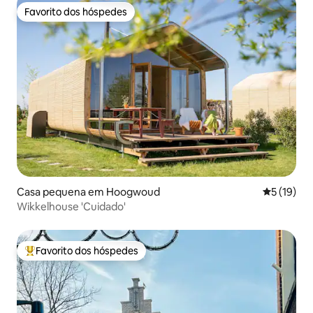
Favorito dos hóspedes
Favorito dos hóspedes
Casa pequena em Hoogwoud
Classifica
5 (19)
Wikkelhouse 'Cuidado'
Favorito dos hóspedes
Favoritos dos hóspedes mais apreciados