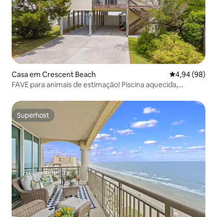
Casa em Crescent Beach
Classificação 
4,94 (98)
FAVE para animais de estimação! Piscina aquecida,
banheira de hidromassagem e carrinho de golfe
Superhost
Superhost