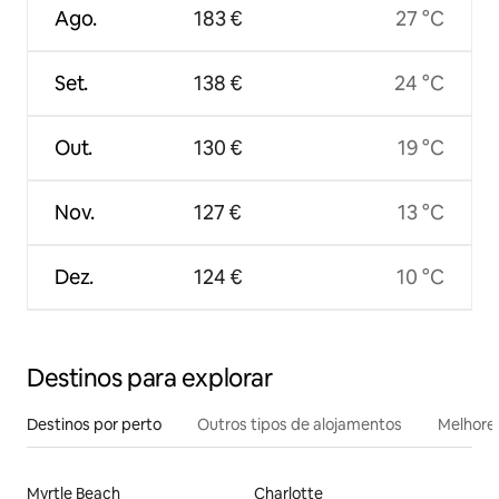
Ago.
183 €
27 °C
Set.
138 €
24 °C
Out.
130 €
19 °C
Nov.
127 €
13 °C
Dez.
124 €
10 °C
Destinos para explorar
Destinos por perto
Outros tipos de alojamentos
Melhores
Myrtle Beach
Charlotte