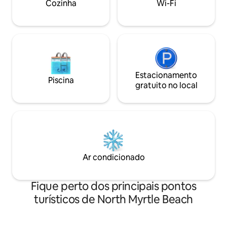
Cozinha
Wi-Fi
Carolina do Sul
de bilhar • Mesa de pebolim • Alvo de
dardos • Tábuas de Cornhole • 6
televisões de ecrã plano
Estacionamento
Piscina
gratuito no local
Ar condicionado
Fique perto dos principais pontos
turísticos de North Myrtle Beach