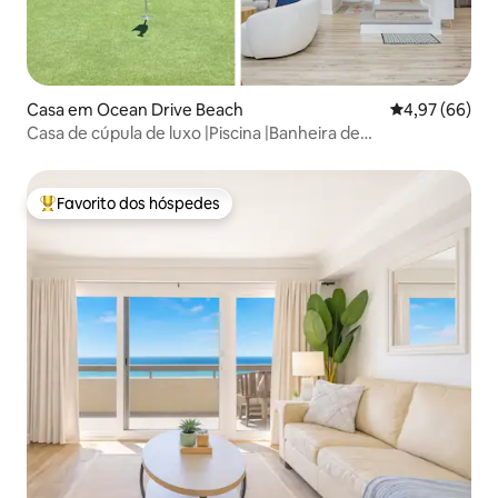
Casa em Ocean Drive Beach
Classificação 
4,97 (66)
Casa de cúpula de luxo |Piscina |Banheira de
hidromassagem|Campo de
minigolfe|Jogos|Churrasqueira|Animais de estimação
Favorito dos hóspedes
Favoritos dos hóspedes mais apreciados