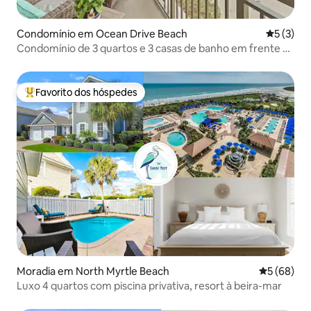
Condomínio em Ocean Drive Beach
Classific
5 (3)
Condomínio de 3 quartos e 3 casas de banho em frente ao
mar
Favorito dos hóspedes
Favoritos dos hóspedes mais apreciados
Moradia em North Myrtle Beach
Classifica
5 (68)
Luxo 4 quartos com piscina privativa, resort à beira-mar