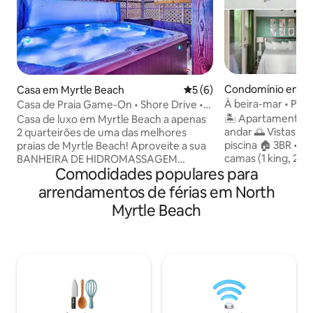
Condomínio em No
Casa em Myrtle Beach
Classificação média de 5 em
5 (6)
e Beach
À beira-mar • Piscin
Casa de Praia Game-On • Shore Drive •
hóspedes • Vistas
Arcadian Dunes
🏝️ Apartamento e
Casa de luxo em Myrtle Beach a apenas
andar 🌅 Vistas pa
2 quarteirões de uma das melhores
piscina 🏠 3BR • 2
praias de Myrtle Beach! Aproveite a sua
camas (1 king, 2 q
BANHEIRA DE HIDROMASSAGEM
Comodidades populares para
🏊 Piscina (sazonal) ⛱️ Equipamento 
PRIVADA, cozinha exterior e 6
praia (cadeiras, g
televisões. Perfeito para famílias que
arrendamentos de férias em North
🍽️ Cozinha comp
querem mais do que um alojamento:
Myrtle Beach
lavar louça Máquin
passem o dia na praia e depois voltem
Wi-Fi gratuito + e
para casa para o vosso próprio parque
Smart TVs + cabo 
de diversões de férias privado! 3 Quartos
copos divertidos 
| 3 Casas de banho | Capacidade para 7
golfe nas proximidad
pessoas • Cama king-size • Cama queen
rua principal • 5 
size • 2 camas individuais • Sofá-cama
Barefoot Landing 
queen A sua própria zona de jogos
the Beach 📍North
privada • Sala de jogos completa • Mesa