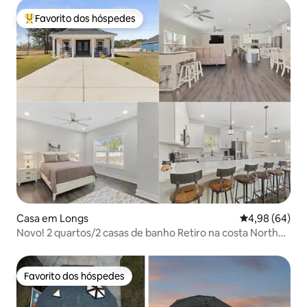
Favorito dos hóspedes
Favoritos dos hóspedes mais apreciados
Casa em Longs
Classificação 
4,98 (64)
Novo! 2 quartos/2 casas de banho Retiro na costa North
Myrtle Beach
Favorito dos hóspedes
Favorito dos hóspedes