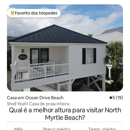
grelhador, Smart TVs
Favorito dos hóspedes
Favoritos dos hóspedes mais apreciados
Casa em Ocean Drive Beach
Classifica
5 (19)
Shell Yeah! Casa de praia inteira
Qual é a melhor altura para visitar North
Myrtle Beach?
Mês
Preço médio
Temp. média