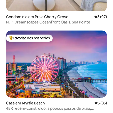
Condomínio em Praia Cherry Grove
Classifica
5 (97)
N.º 1 Dreamscapes Oceanfront Oasis, Sea Pointe
Favorito dos hóspedes
Favoritos dos hóspedes mais apreciados
Casa em Myrtle Beach
Classifica
5 (35)
4BR recém-construído, a poucos passos da praia,