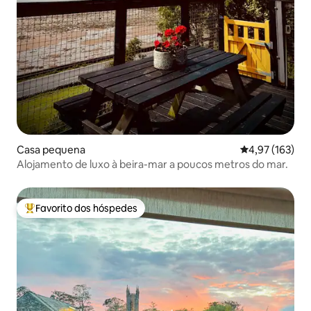
Casa pequena
Classificação 
4,97 (163)
Alojamento de luxo à beira-mar a poucos metros do mar.
Favorito dos hóspedes
Favoritos dos hóspedes mais apreciados