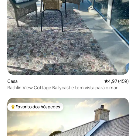
Casa
Classificação m
4,97 (459)
Rathlin View Cottage Ballycastle tem vista para o mar
Favorito dos hóspedes
Favoritos dos hóspedes mais apreciados