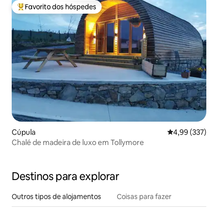
Favorito dos hóspedes
Favoritos dos hóspedes mais apreciados
Cúpula
Classificação m
4,99 (337)
Chalé de madeira de luxo em Tollymore
Destinos para explorar
Outros tipos de alojamentos
Coisas para fazer