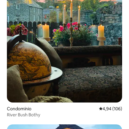
Condomínio
Classificação m
4,94 (106)
River Bush Bothy