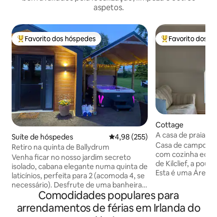
aspetos.
Favorito dos hóspedes
Favorito dos h
Favoritos dos hóspedes mais apreciados
Favoritos dos hó
Cottage
A casa de praia St
Suíte de hóspedes
Classificação média de 4,98 em 5
4,98 (255)
Casa de campo ún
Retiro na quinta de Ballydrum
com cozinha equip
Venha ficar no nosso jardim secreto
de Kilclief, a pou
isolado, cabana elegante numa quinta de
Esta é uma Área d
laticínios, perfeita para 2 (acomoda 4, se
Natural perto de S
necessário). Desfrute de uma banheira
desportos aquátic
Comodidades populares para
de hidromassagem privativa e coberta
natação), caminhad
com 5 lugares, vistas deslumbrantes
arrendamentos de férias em Irlanda do
observação de ave
para o campo, lareira e um pátio