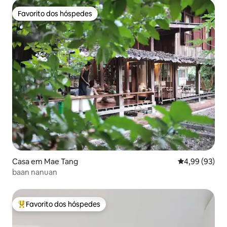
Favorito dos hóspedes
Favorito dos hóspedes
Casa em Mae Tang
Classificação 
4,99 (93)
baan nanuan
Favorito dos hóspedes
Favoritos dos hóspedes mais apreciados