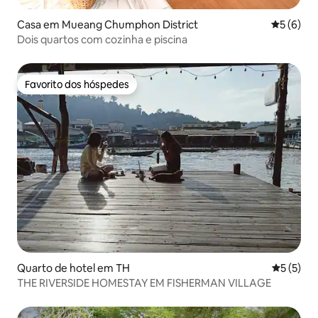
Casa em Mueang Chumphon District
Classific
5 (6)
Dois quartos com cozinha e piscina
Favorito dos hóspedes
Favorito dos hóspedes
Quarto de hotel em TH
Classific
5 (5)
THE RIVERSIDE HOMESTAY EM FISHERMAN VILLAGE