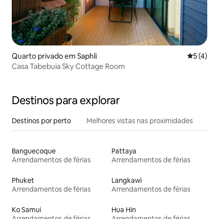
Quarto privado em Saphli
Classific
5 (4)
Casa Tabebuia Sky Cottage Room
Destinos para explorar
Destinos por perto
Melhores vistas nas proximidades
Banguecoque
Pattaya
Arrendamentos de férias
Arrendamentos de férias
Phuket
Langkawi
Arrendamentos de férias
Arrendamentos de férias
Ko Samui
Hua Hin
Arrendamentos de férias
Arrendamentos de férias