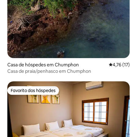
Casa de hóspedes em Chumphon
Classificação
4,76 (17)
Casa de praia/penhasco em Chumphon
Favorito dos hóspedes
Favorito dos hóspedes