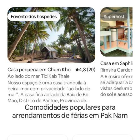
Favorito dos hóspedes
Superhost
Favorito dos hóspedes
Superhost
Casa em Saphli
Casa pequena em Chum Kho
Classificação média de 4,8 em 
4,8 (20)
Rimsira Garden G
Ao lado do mar Tid Kab Thale
A Rimsira oferece 
se adequar a cada
Nosso espaço é uma casa tranquila à
vistas deslumbrant
beira-mar com privacidade "ao lado do
do sol e acesso fác
mar". A casa fica ao lado da Baía de Bo
minutos a pé) e à
Mao, Distrito de Pai Tue, Província de
Comodidades populares para
Laen (3 minutos de
Chumphon. ✈️ Perto do aeroporto de
Convenientemente
Chumphon 🚆 Perto da Estação
arrendamentos de férias em Pak Nam
mercados locais, 7
Ferroviária de Patu 🏫 10 minutos para
C. Totalmente eq
Lat Krabang Chumphon 🏝️ 30 minutos
Android, ar condici
para Thung Wua Sail Beach 🍤 Perto de
itens essenciais p
ótimos restaurantes à beira-mar. 🍜