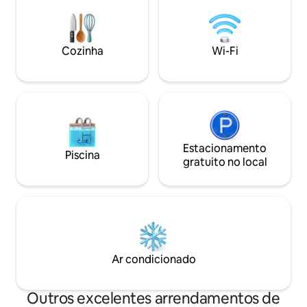
animais de estimaç
Perto de um delicioso restaurante de
pequenos encontro
macarrão ao lado do canal As bicicletas
transferências par
🚲 estão disponíveis gratuitamente. 🏕
Uma estadia acolh
Alguns equipamentos de acampamento
Cozinha
Wi-Fi
se sente em casa.
estão disponíveis. É🐶🐱 possível trazer
connosco a qualq
animais de estimação. O
estacionamento 🚗 está disponível no
terreno da casa. ️ Há Wi-Fi, água quente,
geladeira, chaleira, ar condicionado,
máquina de lavar roupa e TV. - Caiaques
disponíveis. Se você quiser jogar, pode
ser organizado com antecedência.
Estacionamento
Piscina
Cobrança extra- Tarifa de barco 1 dia 200
gratuito no local
THB/3 dias 450 THB/7 dias 1.000 THB
Ar condicionado
Outros excelentes arrendamentos de