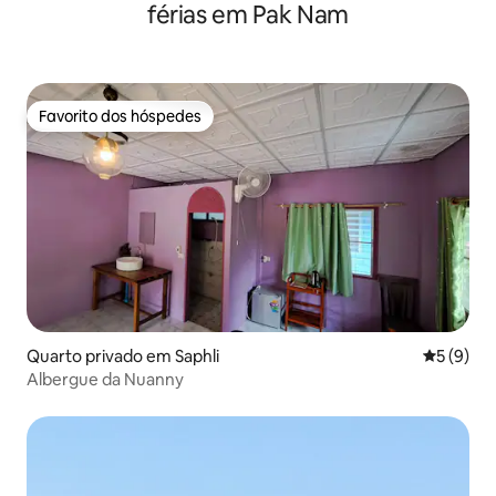
férias em Pak Nam
Favorito dos hóspedes
Favorito dos hóspedes
Quarto privado em Saphli
Classific
5 (9)
Albergue da Nuanny