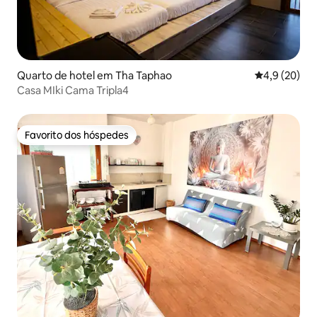
Quarto de hotel em Tha Taphao
Classificaçã
4,9 (20)
Casa MIki Cama Tripla4
Favorito dos hóspedes
Favorito dos hóspedes