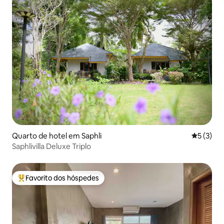
Quarto de hotel em Saphli
Classific
5 (3)
Saphlivilla Deluxe Triplo
Favorito dos hóspedes
Favoritos dos hóspedes mais apreciados