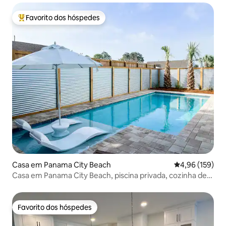
Favorito dos hóspedes
Favoritos dos hóspedes mais apreciados
Casa em Panama City Beach
Classificação 
4,96 (159)
Casa em Panama City Beach, piscina privada, cozinha de
chef
Favorito dos hóspedes
Favorito dos hóspedes