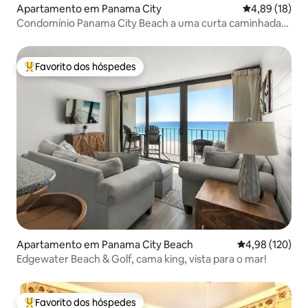
Apartamento em Panama City
Classificação
4,89 (18)
Condomínio Panama City Beach a uma curta caminhada
da praia
Favorito dos hóspedes
Favoritos dos hóspedes mais apreciados
Apartamento em Panama City Beach
Classificação 
4,98 (120)
Edgewater Beach & Golf, cama king, vista para o mar!
Favorito dos hóspedes