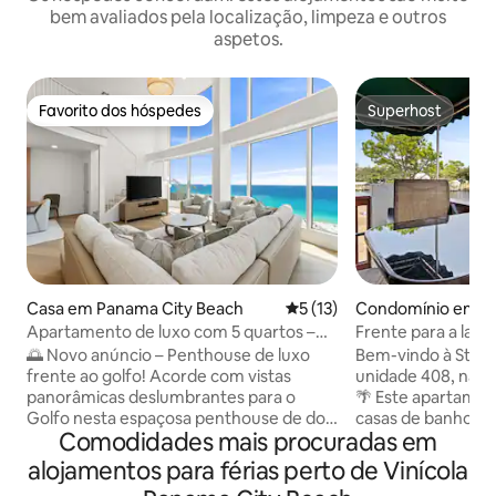
bem avaliados pela localização, limpeza e outros
aspetos.
Favorito dos hóspedes
Superhost
Favorito dos hóspedes
Superhost
Casa em Panama City Beach
Classificação média de 5 em
5 (13)
Condomínio em P
Beach
Apartamento de luxo com 5 quartos –
Frente para a lago
Vista para o golfo – Panama City Beach
banho | A poucos p
🌅 Novo anúncio – Penthouse de luxo
Bem-vindo à St. T
Piscina
frente ao golfo! Acorde com vistas
unidade 408, na b
panorâmicas deslumbrantes para o
🌴 Este apartamen
Golfo nesta espaçosa penthouse de dois
casas de banho a
Comodidades mais procuradas em
andares com 5 quartos e 4 casas de
confortavelmente
banho em Panama City Beach. Com
o melhor da vida n
alojamentos para férias perto de Vinícola
mais de 250 m², foi concebida para
Localizada mesmo