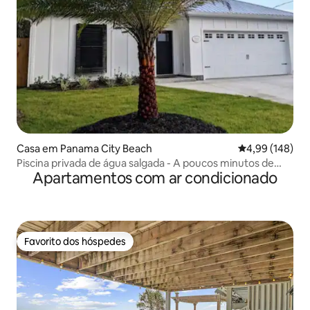
Casa em Panama City Beach
Classificação m
4,99 (148)
Piscina privada de água salgada - A poucos minutos de
Apartamentos com ar condicionado
30A - A poucos passos da praia
Favorito dos hóspedes
Favorito dos hóspedes