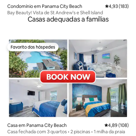
Condomínio em Panama City Beach
Classificação 
4,93 (183)
Bay Beauty! Vista de St Andrew's e Shell Island
Casas adequadas a famílias
Favorito dos hóspedes
Favorito dos hóspedes
Casa em Panama City Beach
Classificação m
4,89 (108)
Casa fechada com 3 quartos • 2 piscinas • 1 milha da praia