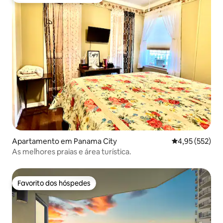
Favoritos dos hóspedes mais apreciados
Apartamento em Panama City
Classificação 
4,95 (552)
As melhores praias e área turística.
Favorito dos hóspedes
Favorito dos hóspedes