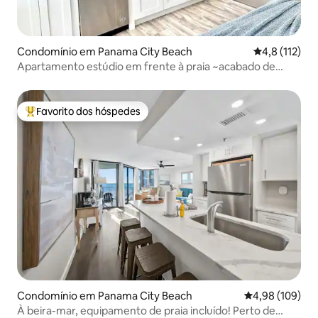
Condomínio em Panama City Beach
Classificação
4,8 (112)
Apartamento estúdio em frente à praia ~acabado de
remodelar!
Favorito dos hóspedes
Favoritos dos hóspedes mais apreciados
Condomínio em Panama City Beach
Classificação m
4,98 (109)
À beira-mar, equipamento de praia incluído! Perto de