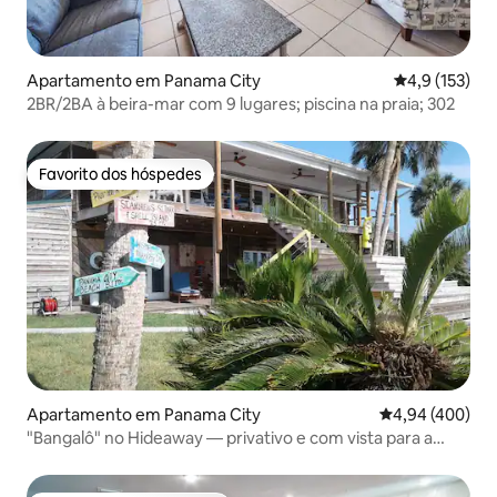
Apartamento em Panama City
Classificação
4,9 (153)
2BR/2BA à beira-mar com 9 lugares; piscina na praia; 302
Favorito dos hóspedes
Favorito dos hóspedes
Apartamento em Panama City
Classificação m
4,94 (400)
"Bangalô" no Hideaway — privativo e com vista para a
água