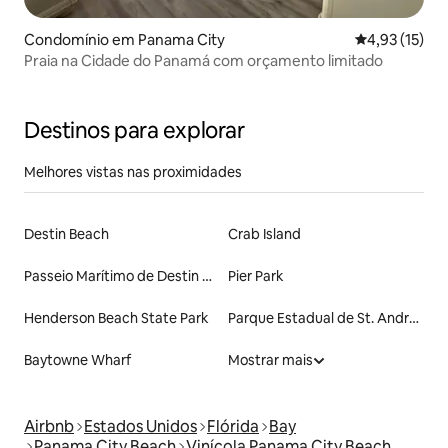
Condomínio em Panama City
Classificação
4,93 (15)
Praia na Cidade do Panamá com orçamento limitado
Destinos para explorar
Melhores vistas nas proximidades
Destin Beach
Crab Island
Passeio Marítimo de Destin Harbor
Pier Park
Henderson Beach State Park
Parque Estadual de St. Andrews
Baytowne Wharf
Mostrar mais
Airbnb
Estados Unidos
Flórida
Bay
Panama City Beach
Vinícola Panama City Beach