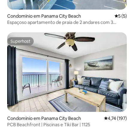
Condomínio em Panama City Beach
Classific
5 (5)
Espaçoso apartamento de praia de 2 andares com 3
quartos/3 casas de banho para 8 pessoas
Superhost
Superhost
Condomínio em Panama City Beach
Classificação 
4,74 (197)
PCB Beachfront | Piscinas e Tiki Bar | 1125