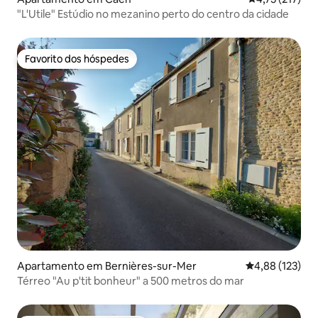
"L'Utile" Estúdio no mezanino perto do centro da cidade
Favorito dos hóspedes
Favorito dos hóspedes
Apartamento em Bernières-sur-Mer
Classificação 
4,88 (123)
Térreo "Au p'tit bonheur" a 500 metros do mar