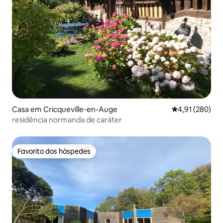
Casa em Cricqueville-en-Auge
Classificação 
4,91 (280)
residência normanda de caráter
Favorito dos hóspedes
Favorito dos hóspedes