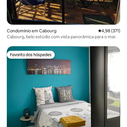
Condomínio em Cabourg
Classificação 
4,98 (371)
Cabourg, belo estúdio com vista panorâmica para o mar.
Favorito dos hóspedes
Favorito dos hóspedes