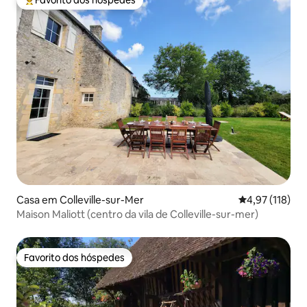
Favorito dos hóspedes
Favoritos dos hóspedes mais apreciados
Casa em Colleville-sur-Mer
Classificação 
4,97 (118)
Maison Maliott (centro da vila de Colleville-sur-mer)
Favorito dos hóspedes
Favorito dos hóspedes