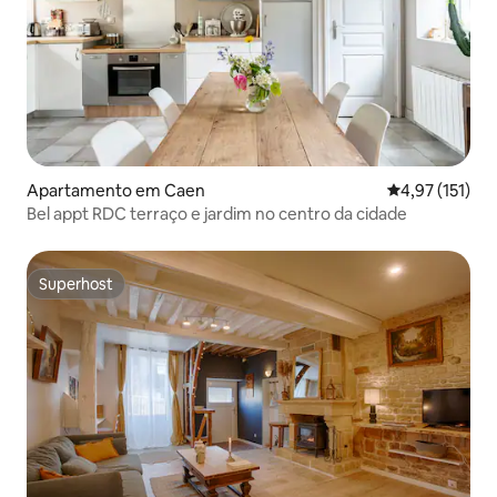
Apartamento em Caen
Classificação 
4,97 (151)
Bel appt RDC terraço e jardim no centro da cidade
Superhost
Superhost