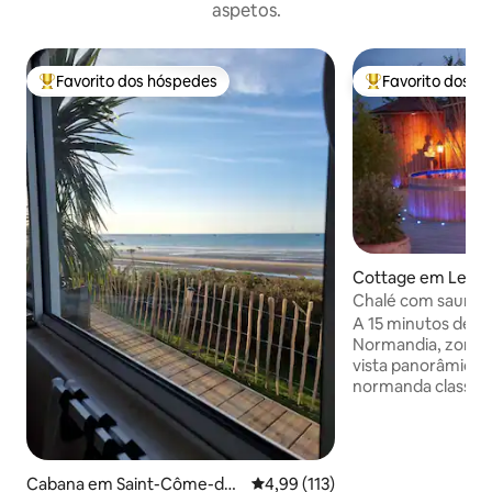
aspetos.
Favorito dos hóspedes
Favorito dos h
Favoritos dos hóspedes mais apreciados
Favoritos dos hó
Cottage em Les M
Cinglais
Chalé com sauna +
panorâmica
A 15 minutos de Ca
Normandia, zona na
vista panorâmica,
normanda classific
renovada (com ar 
e banho nórdico ex
ano). Virada a sud
inesquecíveis. Vi
Cabana em Saint-Côme-de-
Classificação média de 4,99 em 5
4,99 (113)
em frente com as 