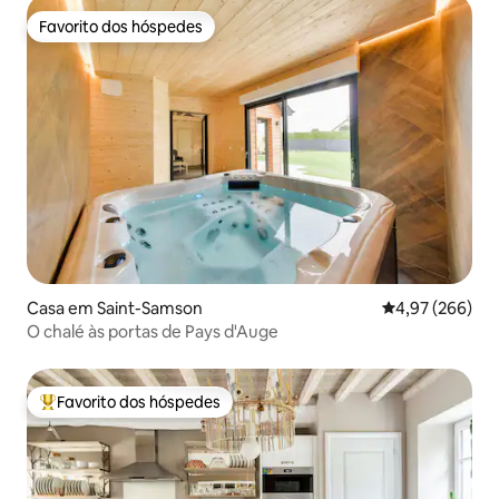
Favorito dos hóspedes
Favorito dos hóspedes
Casa em Saint-Samson
Classificação m
4,97 (266)
O chalé às portas de Pays d'Auge
Favorito dos hóspedes
Favoritos dos hóspedes mais apreciados