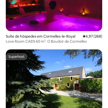
Suíte de hóspedes em Cormelles-le-Royal
Classificação m
4,97 (268)
Love Room CAEN 60 m². O Boudoir de Cormelles
Superhost
Superhost