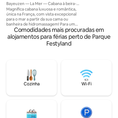
Fresné
Bayeuzen — La Mer — Cabana à beira-
Passeios a pé; GR3
mar com vista para o mar 180°
Magnífica cabana luxuosa e romântica,
trilhos de BTT, Vi
única na França, com vista excepcional
caiaque. Junto a 
para o mar a partir da sua cama ou
com caminhos bucó
banheira de hidromassagem! Para um
abandonada, pouc
Comodidades mais procuradas em
pedido de casamento ou uma noite
e rara.
mágica fora do tempo, este lugar lhe
alojamentos para férias perto de Parque
dará o desejo... de ficar lá. Momento de
Festyland
Cocooning garantido. Todo o conforto
disponível. Banheira de hidromassagem,
cozinha equipada, cama queen size com
janela de 3 metros para dormir com os
olhos voltados para o mar. Check-in
autônomo via código digital. Discrição e
privacidade garantidas. Opções
disponíveis no nosso site.
Cozinha
Wi-Fi