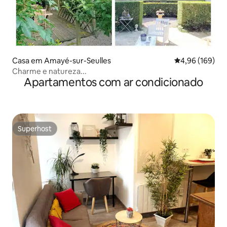
Casa em Amayé-sur-Seulles
Classificação m
4,96 (169)
Charme e natureza...
Apartamentos com ar condicionado
Superhost
Superhost