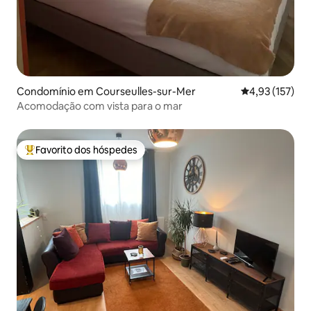
Condomínio em Courseulles-sur-Mer
Classificação 
4,93 (157)
Acomodação com vista para o mar
Favorito dos hóspedes
Favoritos dos hóspedes mais apreciados