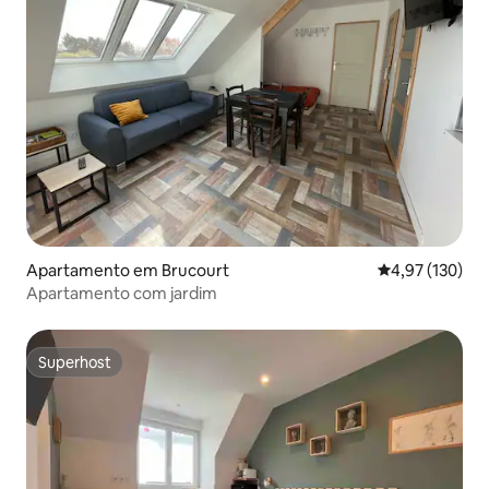
Apartamento em Brucourt
Classificação 
4,97 (130)
Apartamento com jardim
Superhost
Superhost