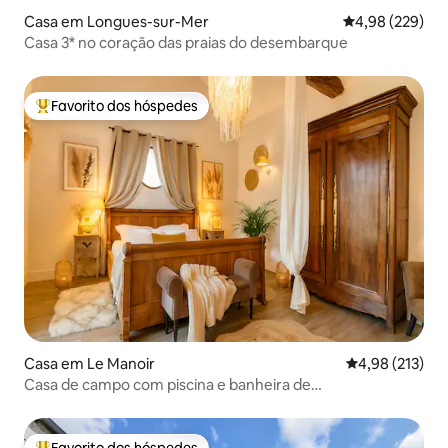
Casa em Longues-sur-Mer
Classificação m
4,98 (229)
Casa 3* no coração das praias do desembarque
Favorito dos hóspedes
Favoritos dos hóspedes mais apreciados
Casa em Le Manoir
Classificação 
4,98 (213)
Casa de campo com piscina e banheira de
hidromassagem