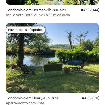
Condomínio em Hermanville-sur-Mer
Classificação m
4,96 (144)
Ateliê Vert-Doré, duplex a 30 m da praia
Favorito dos hóspedes
Favorito dos hóspedes
Condomínio em Fleury-sur-Orne
Classificação 
4,89 (311)
Apartamento com vista