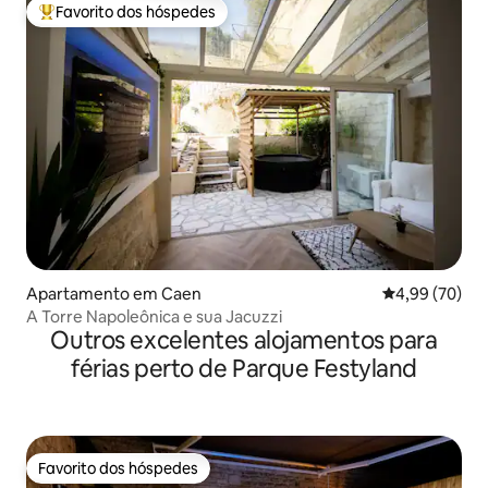
Favorito dos hóspedes
Favoritos dos hóspedes mais apreciados
Apartamento em Caen
Classificação 
4,99 (70)
A Torre Napoleônica e sua Jacuzzi
Outros excelentes alojamentos para
férias perto de Parque Festyland
Favorito dos hóspedes
Favorito dos hóspedes