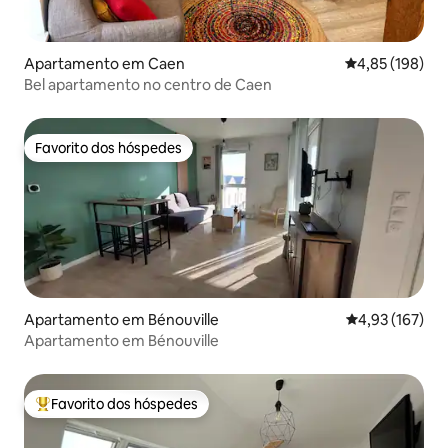
Apartamento em Caen
Classificação 
4,85 (198)
Bel apartamento no centro de Caen
Favorito dos hóspedes
Favorito dos hóspedes
Apartamento em Bénouville
Classificação 
4,93 (167)
Apartamento em Bénouville
Favorito dos hóspedes
Favoritos dos hóspedes mais apreciados