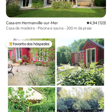
Casa em Hermanville-sur-Mer
Classificação 
4,94 (123)
Casa de madeira - Piscina e sauna - 200 m da praia
Favorito dos hóspedes
Favoritos dos hóspedes mais apreciados