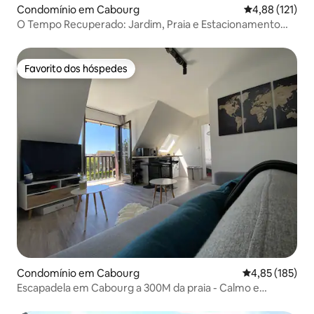
Condomínio em Cabourg
Classificação 
4,88 (121)
O Tempo Recuperado: Jardim, Praia e Estacionamento
Privado
Favorito dos hóspedes
Favorito dos hóspedes
Condomínio em Cabourg
Classificação 
4,85 (185)
Escapadela em Cabourg a 300M da praia - Calmo e
acolhedor