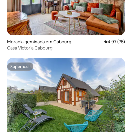
Moradia geminada em Cabourg
Classificação
4,97 (75)
Casa Victoria Cabourg
Superhost
Superhost