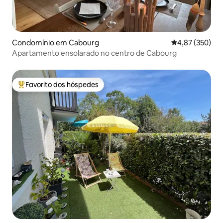
Condomínio em Cabourg
Classificação m
4,87 (350)
Apartamento ensolarado no centro de Cabourg
Favorito dos hóspedes
Favoritos dos hóspedes mais apreciados