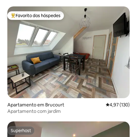
de comboio de Deauville
Favorito dos hóspedes
Favoritos dos hóspedes mais apreciados
Apartamento em Brucourt
Classificação 
4,97 (130)
Apartamento com jardim
Superhost
Superhost