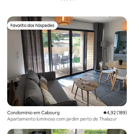
Favorito dos hóspedes
Favorito dos hóspedes
Condomínio em Cabourg
Classificação 
4,92 (189)
Apartamento luminoso com jardim perto de Thalazur