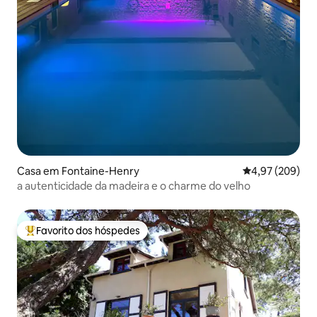
Casa em Fontaine-Henry
Classificação m
4,97 (209)
a autenticidade da madeira e o charme do velho
Favorito dos hóspedes
Favoritos dos hóspedes mais apreciados