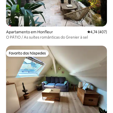
Apartamento em Honfleur
Classificação 
4,74 (407)
O PÁTIO / As suítes românticas do Grenier à sel
Favorito dos hóspedes
Favorito dos hóspedes