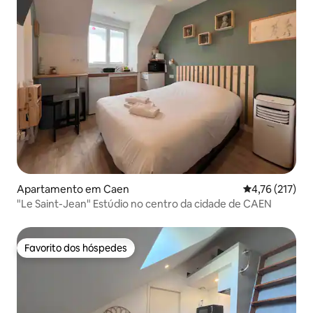
Apartamento em Caen
Classificação 
4,76 (217)
"Le Saint-Jean" Estúdio no centro da cidade de CAEN
Favorito dos hóspedes
Favorito dos hóspedes