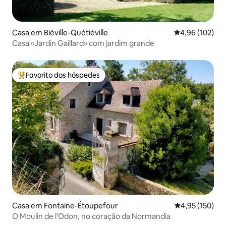
Casa em Biéville-Quétiéville
Classificação 
4,96 (102)
Casa «Jardin Gaillard» com jardim grande
Favorito dos hóspedes
Favoritos dos hóspedes mais apreciados
Casa em Fontaine-Étoupefour
Classificação 
4,95 (150)
O Moulin de l'Odon, no coração da Normandia