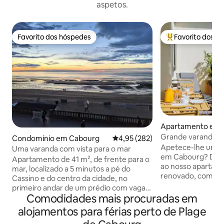
aspetos.
Favorito dos hóspedes
Favorito dos h
Favorito dos hóspedes
Favoritos dos hó
Apartamento em 
Grande varanda co
Condomínio em Cabourg
Classificação média de 4,95 em 5
4,95 (282)
•2 casas de banho 
Apetece-lhe uma e
Uma varanda com vista para o mar
em Cabourg? Damos-lhe as boas-vindas
Apartamento de 41 m², de frente para o
ao nosso apartam
mar, localizado a 5 minutos a pé do
renovado, com 
Cassino e do centro da cidade, no
VISTA PARA O MAR,
primeiro andar de um prédio com vaga
DUAS casas de banho 
Comodidades mais procuradas em
de estacionamento privativa. O
para dois casais, f
apartamento, totalmente reformado
alojamentos para férias perto de Plage
e Thalasso a pouco
em 2020, inclui uma sala de estar (cama
centro da cidade a