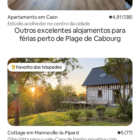
Apartamento em Caen
Classificação 
4,91 (138)
Estúdio acolhedor no centro da cidade
Outros excelentes alojamentos para
férias perto de Plage de Cabourg
Favorito dos hóspedes
Favoritos dos hóspedes mais apreciados
Cottage em Manneville-la-Pipard
Classifica
5 (77)
Gîte-Vista para o vale-Casa de banho privativa com