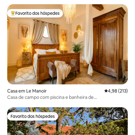
Favorito dos hóspedes
Favoritos dos hóspedes mais apreciados
Casa em Le Manoir
Classificação 
4,98 (213)
Casa de campo com piscina e banheira de
hidromassagem
Favorito dos hóspedes
Favorito dos hóspedes