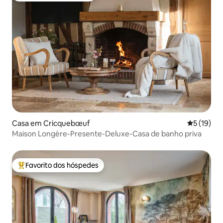
Casa em Cricquebœuf
Classifica
5 (19)
Maison Longère-Presente-Deluxe-Casa de banho priva
Favorito dos hóspedes
Favoritos dos hóspedes mais apreciados