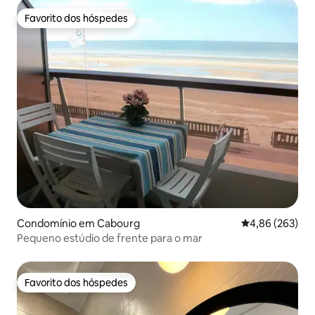
Favorito dos hóspedes
Favorito dos hóspedes
Condomínio em Cabourg
Classificação m
4,86 (263)
Pequeno estúdio de frente para o mar
Favorito dos hóspedes
Favorito dos hóspedes