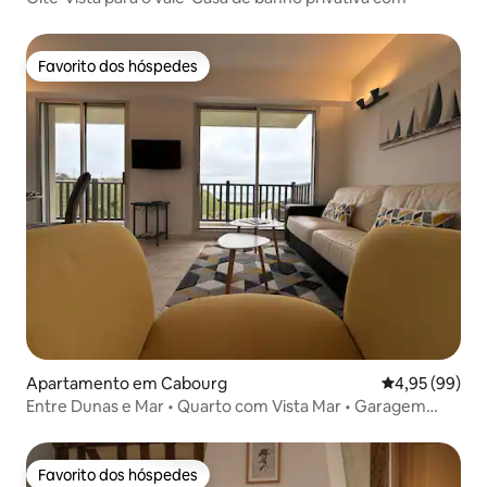
Favorito dos hóspedes
Favorito dos hóspedes
Apartamento em Cabourg
Classificação 
4,95 (99)
Entre Dunas e Mar • Quarto com Vista Mar • Garagem
Fechada
Favorito dos hóspedes
Favorito dos hóspedes