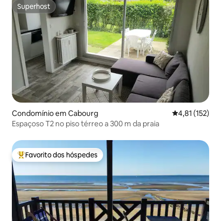
Superhost
Superhost
Condomínio em Cabourg
Classificação 
4,81 (152)
Espaçoso T2 no piso térreo a 300 m da praia
Favorito dos hóspedes
Favoritos dos hóspedes mais apreciados