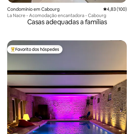
Condomínio em Cabourg
Classificação 
4,83 (100)
La Nacre - Acomodação encantadora - Cabourg
Casas adequadas a famílias
Favorito dos hóspedes
Favoritos dos hóspedes mais apreciados