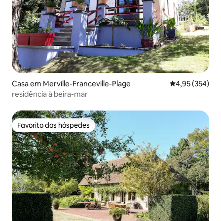
Casa em Merville-Franceville-Plage
Classificação m
4,95 (354)
residência à beira-mar
Favorito dos hóspedes
Favorito dos hóspedes