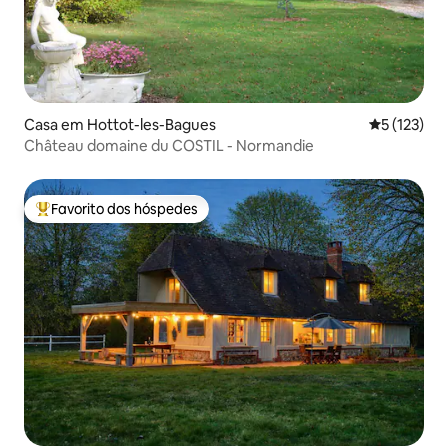
Casa em Hottot-les-Bagues
Classificaç
5 (123)
Château domaine du COSTIL - Normandie
Favorito dos hóspedes
Favoritos dos hóspedes mais apreciados