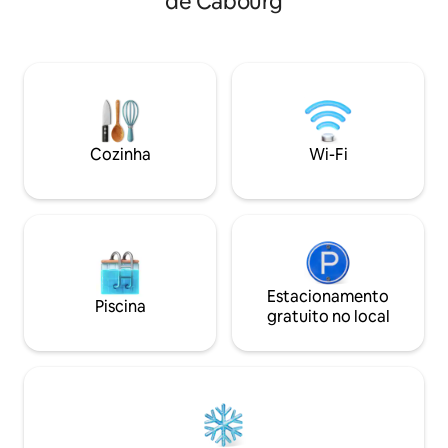
de Cabourg
conversível 140 x 190), uma cozinha
minutos pela Pro
americana totalmente equipada que se
Classificação de 3 
abre para uma grande varanda com vista
categoria de aloja
para a alameda Marcel Proust. Vista
mobilado em novembr
panorâmica do mar de 180°. Quarto com
renovados com mu
cama de casal (140 x 200) equipado com
modernidade para
uma janela com vista para o mar.
confortável e rela
Banheiro independente com chuveiro e
Cozinha
Wi-Fi
vaso sanitário
Estacionamento
Piscina
gratuito no local