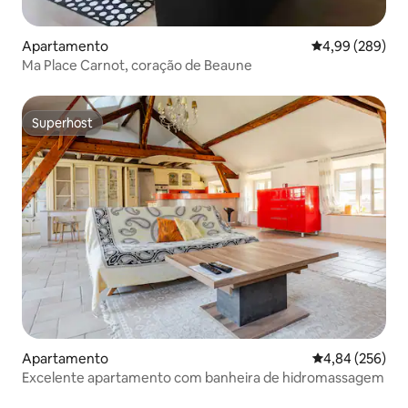
Apartamento
Classificação m
4,99 (289)
Ma Place Carnot, coração de Beaune
Superhost
Superhost
Apartamento
Classificação m
4,84 (256)
Excelente apartamento com banheira de hidromassagem