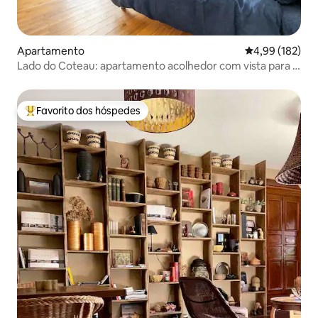
Apartamento
Classificação 
4,99 (182)
Lado do Coteau: apartamento acolhedor com vista para a
vinha, terraço
Favorito dos hóspedes
Favoritos dos hóspedes mais apreciados