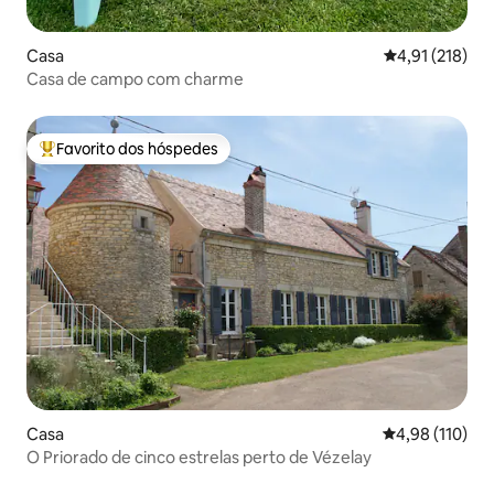
Casa
Classificação 
4,91 (218)
Casa de campo com charme
Favorito dos hóspedes
Favoritos dos hóspedes mais apreciados
Casa
Classificação 
4,98 (110)
O Priorado de cinco estrelas perto de Vézelay