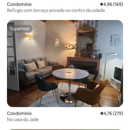
Condomínio
Classificação m
4,96 (169)
Refúgio com terraço privado no centro da cidade
Superhost
Superhost
Condomínio
Classificação 
4,76 (279)
Na casa da Jade