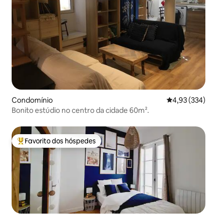
Condomínio
Classificação m
4,93 (334)
Bonito estúdio no centro da cidade 60m².
Favorito dos hóspedes
Favoritos dos hóspedes mais apreciados