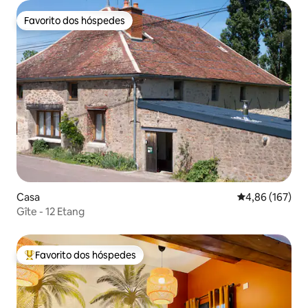
Favorito dos hóspedes
Favorito dos hóspedes
Casa
Classificação 
4,86 (167)
Gîte - 12 Etang
Favorito dos hóspedes
Favoritos dos hóspedes mais apreciados