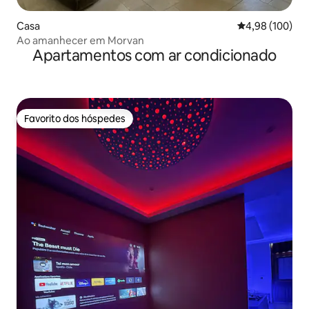
Casa
Classificação m
4,98 (100)
Ao amanhecer em Morvan
Apartamentos com ar condicionado
Favorito dos hóspedes
Favorito dos hóspedes