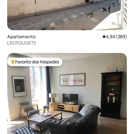
Apartamento
Classificação m
4,94 (389)
LES POUGETS
Favorito dos hóspedes
Favoritos dos hóspedes mais apreciados