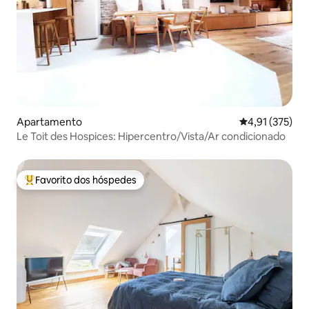
Apartamento
Classificação 
4,91 (375)
Le Toit des Hospices: Hipercentro/Vista/Ar condicionado
Favorito dos hóspedes
Favoritos dos hóspedes mais apreciados