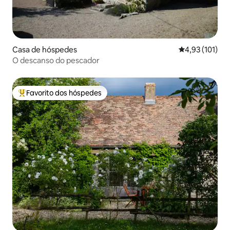
Casa de hóspedes
Classificação 
4,93 (101)
O descanso do pescador
Favorito dos hóspedes
Favoritos dos hóspedes mais apreciados