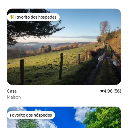
Favorito dos hóspedes
Favoritos dos hóspedes mais apreciados
Casa
Classificação 
4,96 (56)
Maison
Favorito dos hóspedes
Favorito dos hóspedes