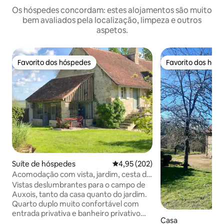
Os hóspedes concordam: estes alojamentos são muito
bem avaliados pela localização, limpeza e outros
aspetos.
Favorito dos hóspedes
Favorito dos hós
Favorito dos hóspedes
Favorito dos hós
Suíte de hóspedes
Classificação média de 4,95 em 5
4,95 (202)
Acomodação com vista, jardim, cesta de
café da manhã
Vistas deslumbrantes para o campo de
Auxois, tanto da casa quanto do jardim.
Quarto duplo muito confortável com
entrada privativa e banheiro privativo
Casa
em uma aldeia sonolenta. A cozinha do