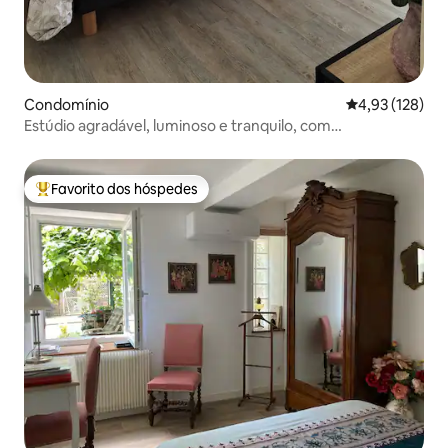
Condomínio
Classificação 
4,93 (128)
Estúdio agradável, luminoso e tranquilo, com
estacionamento privado
Favorito dos hóspedes
Favoritos dos hóspedes mais apreciados