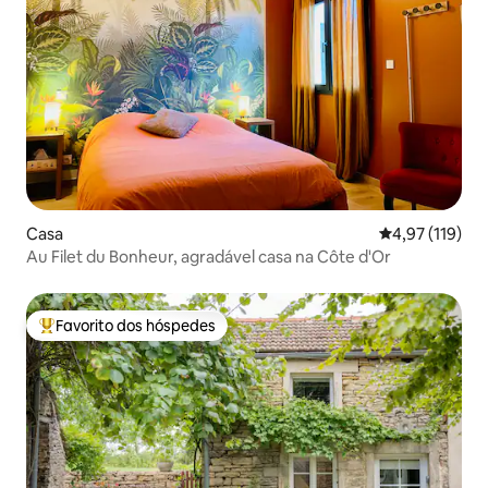
Casa
Classificação 
4,97 (119)
Au Filet du Bonheur, agradável casa na Côte d'Or
Favorito dos hóspedes
Favoritos dos hóspedes mais apreciados