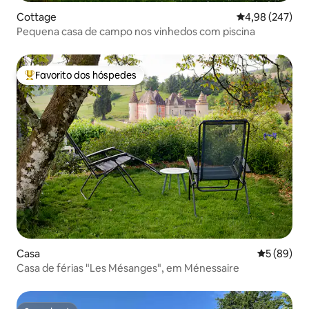
Cottage
Classificação m
4,98 (247)
Pequena casa de campo nos vinhedos com piscina
Favorito dos hóspedes
Favoritos dos hóspedes mais apreciados
Casa
Classifica
5 (89)
Casa de férias "Les Mésanges", em Ménessaire