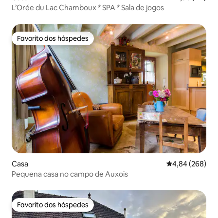
L’Orée du Lac Chamboux * SPA * Sala de jogos
Favorito dos hóspedes
Favorito dos hóspedes
Casa
Classificação m
4,84 (268)
Pequena casa no campo de Auxois
Favorito dos hóspedes
Favorito dos hóspedes