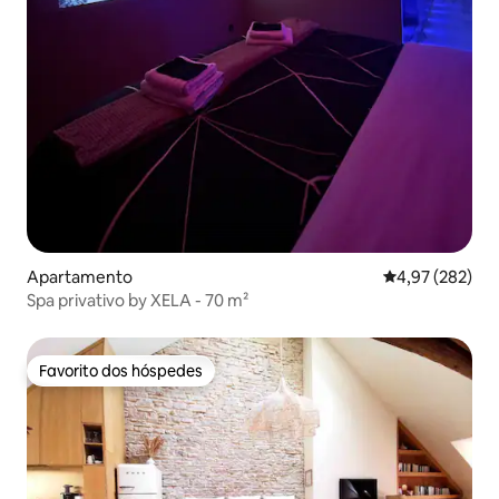
Apartamento
Classificação m
4,97 (282)
Spa privativo by XELA - 70 m²
Favorito dos hóspedes
Favorito dos hóspedes