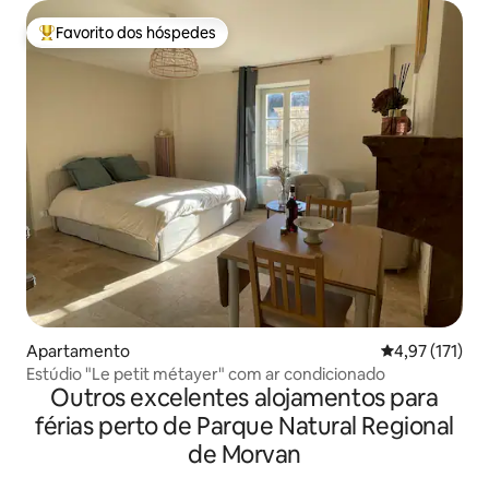
Favorito dos hóspedes
Favoritos dos hóspedes mais apreciados
Apartamento
Classificação 
4,97 (171)
Estúdio "Le petit métayer" com ar condicionado
Outros excelentes alojamentos para
férias perto de Parque Natural Regional
de Morvan