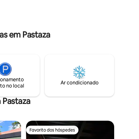
inesquecível no nosso jacuzzi com uma
uma
vista inigualável. Reserve já!
uático, do
 da cidade
as em Pastaza
ionamento
Ar condicionado
to no local
 Pastaza
Favorito dos hóspedes
Favorito dos hóspedes