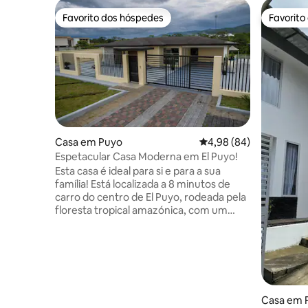
Favorito dos hóspedes
Favorito
Favorito dos hóspedes
Favorito
Casa em Puyo
Classificação média de
4,98 (84)
Espetacular Casa Moderna em El Puyo!
Esta casa é ideal para si e para a sua
família! Está localizada a 8 minutos de
carro do centro de El Puyo, rodeada pela
floresta tropical amazónica, com um
trilho natural e acesso ao rio Puyo, para
que possa desfrutar da natureza e
recarregar as baterias. O espaço
Espetacular casa de 450 m², de estilo
moderno e luxuoso, extremamente
confortável, com ventilação natural.
Casa em 
Estão disponíveis Internet de fibra ótica e