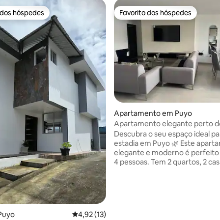
 dos hóspedes
Favorito dos hóspedes
 dos hóspedes
Favorito dos hóspedes
 4,98 em 5 estrelas, 84avaliações
Apartamento em Puyo
Apartamento elegante perto d
de Puyo
Descubra o seu espaço ideal p
estadia em Puyo 🌿 Este apartamento
elegante e moderno é perfeito
4 pessoas. Tem 2 quartos, 2 ca
banho completas e áreas de est
cozinha e jantar espaçosas, co
para lhe proporcionar conforto
relaxamento 💆🏻. Localizado num
edifício seguro e tranquilo, inclu
Puyo
Classificação média de 4,92 em 5 estrelas, 1
4,92 (13)
estacionamento gratuito, um t