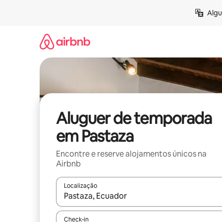
Saltar
Algu
para
o
conteúdo
Aluguer de temporada
em Pastaza
Encontre e reserve alojamentos únicos na
Airbnb
Localização
Quando os resultados estiverem disponíveis, nav
Check-in