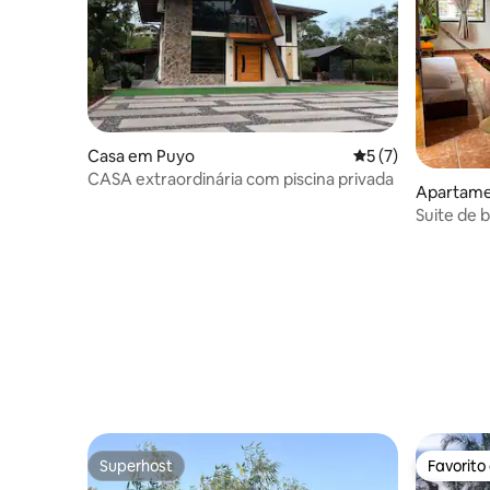
Casa em Puyo
Classificação médi
5 (7)
CASA extraordinária com piscina privada
Apartame
Suite de 
pátio pri
Superhost
Favorito
Superhost
Favorito