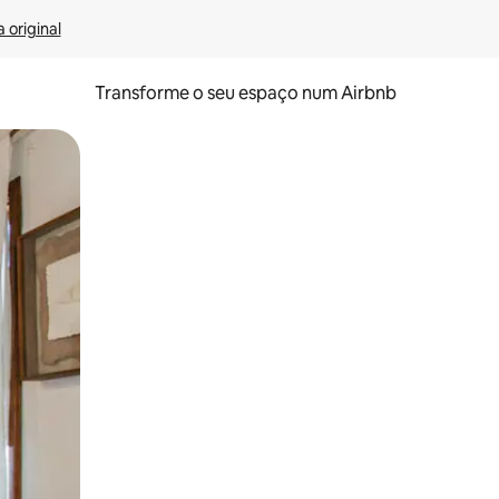
 original
Transforme o seu espaço num Airbnb
tos de toque ou deslize.