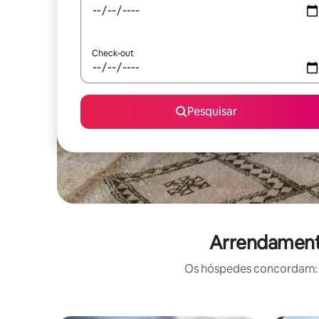
Check-out
Pesquisar
Arrendamento
Os hóspedes concordam: e