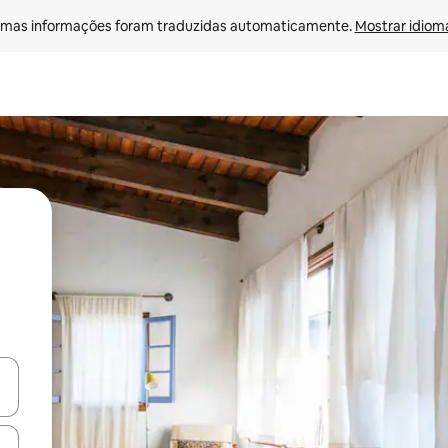
mas informações foram traduzidas automaticamente. 
Mostrar idioma
egue com as teclas de seta para cima e para baixo ou explore com ges