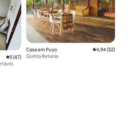
5avaliações
Casa em Puyo
Classificação média de
4,94 (52)
Quinta Betania
Classificação média de 5 em 5 estrelas, 47avaliações
5 (47)
rtável.