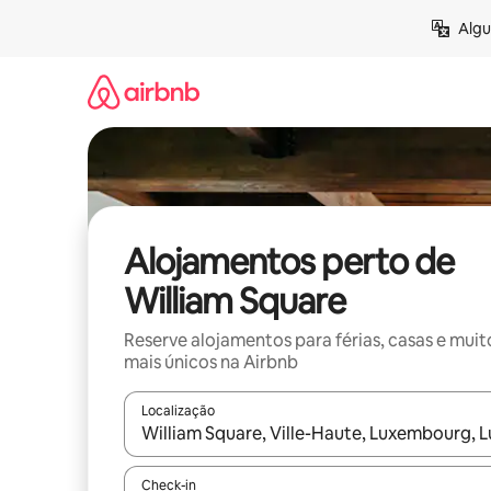
Saltar
Algu
para
o
conteúdo
Alojamentos perto de
William Square
Reserve alojamentos para férias, casas e muit
mais únicos na Airbnb
Localização
Quando os resultados estiverem disponíveis, nav
Check-in