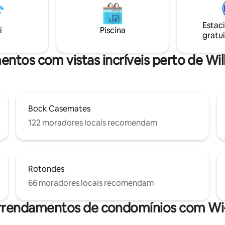
(ou 25 minutos de transportes 
timos para explorar nas
do aeroporto e situado no cora
des. A apenas 15-30 minutos
cidade do Luxemburgo, estamo
Estac
 do centro da cidade, Kirchberg
i
Piscina
para tornar a sua estadia fácil,
gratui
ação de trem. Além disso, o
memorável e perfeita.
te público em Luxemburgo é
entos com vistas incríveis perto de Wi
Bock Casemates
122 moradores locais recomendam
Rotondes
66 moradores locais recomendam
rrendamentos de condomínios com Wi-