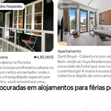
 dos hóspedes
Superhost
 dos hóspedes
Superhost
Apartamento
Zenit Royal - Cobertura com vis
4,92 em 5 estrelas, 278avaliações
uena
Classificação média de 4,85 em 5 estrelas, 49
4,85 (493)
cidade e concierge
Bem-vindo ao Voya Residences
abana na floresta
nova visão do hotel que vive no
 à nossa acolhedora cabana na
Luxemburgo! A nossa luxuosa suíte de
– um retiro encantador onde o
cobertura dispõe de uma cam
e a tranquilidade esperam por
size, janelas do chão ao teto co
tro, você encontrará uma
deslumbrantes para a cidade e
curadas em alojamentos para férias pe
en-size, um banheiro
cozinha totalmente equipada - 
el, uma máquina de café, Wi-Fi
para viagens de negócios, esca
-falante Bose para suas músicas
de fim de semana ou estadias
 O pátio privativo da cabana
prolongadas. Convenientemen
deiras ao ar livre para você
localizado a apenas 15 minutos 
Não há cozinha, mas muitos