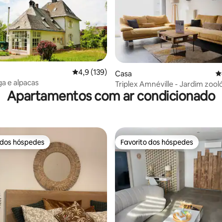
Classificação média de 4,9 em 5 estrelas, 13
4,9 (139)
 4,91 em 5 estrelas, 22avaliações
Casa
C
ga e alpacas
Triplex Amnéville - Jardim zool
Apartamentos com ar condicionado
concertos e termas a pé
 dos hóspedes
Favorito dos hóspedes
 dos hóspedes
Favorito dos hóspedes