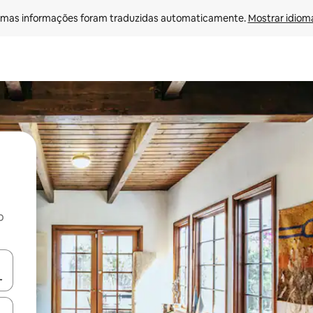
mas informações foram traduzidas automaticamente. 
Mostrar idioma
o
egue com as teclas de seta para cima e para baixo ou explore com ges