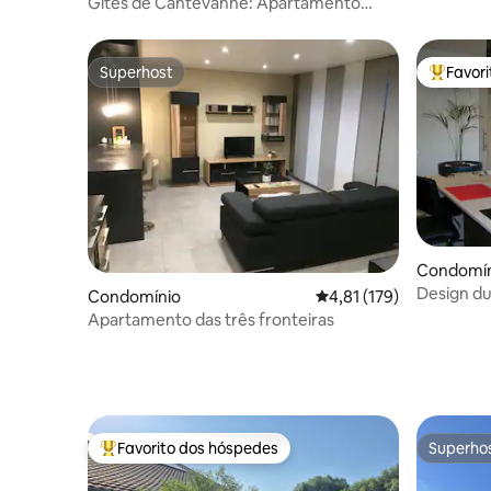
Gîtes de Cantevanne: Apartamento
perto do Luxemburgo
Superhost
Favor
Superhost
Favorito
Condomín
Design du
Condomínio
Classificação média de 
4,81 (179)
Apartamento das três fronteiras
Favorito dos hóspedes
Superho
Favoritos dos hóspedes mais apreciados
Superho