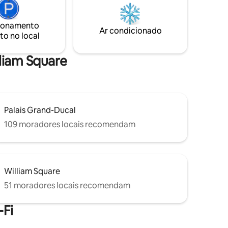
públicos)
histórico. Se você está procurando
ção da
trabalho ou férias, seu apartamento
s aqui
proporcionará todo o conforto
ionamento
Ar condicionado
necessário para grandes memórias.
to no local
lliam Square
Palais Grand-Ducal
109 moradores locais recomendam
William Square
51 moradores locais recomendam
Fi