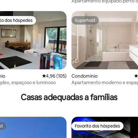
Apartamento equipado perto 
Cattenom / Luxemburgo
ito dos hóspedes
Superhost
s dos hóspedes mais apreciados
Superhost
io
Classificação média de 4,96 em 5 estrelas, 10
4,96 (105)
Condomínio
C
plex, espaçoso e luminoso
Apartamento moderno e espa
4,81 em 5 estrelas, 179avaliações
estacionamento gratuito
Casas adequadas a famílias
st
Favorito dos hóspedes
st
Favorito dos hóspedes