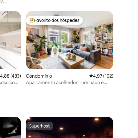
de
Favorito dos hóspedes
Favoritos dos hóspedes mais apreciados
5avaliações
lassificação média de 4,88 em 5 estrelas, 433avaliações
4,88 (433)
Condomínio
Classificação média de
4,97 (102)
çoso com
Apartamento acolhedor, iluminado e
espaçoso perto do centro da cidade
Superhost
Superhost