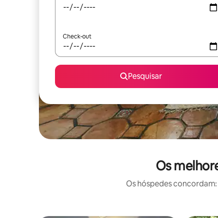
Check-out
Pesquisar
Os melhore
Os hóspedes concordam: e