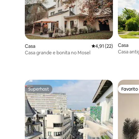
Casa
Casa
Classificação média de
4,91 (22)
Casa anti
Casa grande e bonita no Mosel
Superhost
Favorito
Superhost
Favorito