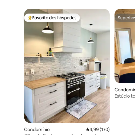
Favorito dos hóspedes
Superho
Favoritos dos hóspedes mais apreciados
Superho
Condomín
Estúdio 
Dommelda
gratuito
Condomínio
Classificação média de 
4,99 (170)