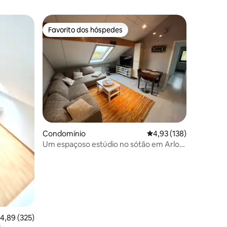
Favorito dos hóspedes
Favorito dos hóspedes
Condomínio
Classificação média de
4,93 (138)
Um espaçoso estúdio no sótão em Arlon,
0avaliações
Luxemburgo.
lassificação média de 4,89 em 5 estrelas, 325avaliações
4,89 (325)