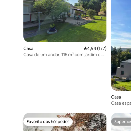
Casa
Classificação média de 
4,94 (177)
Casa de um andar, 115 m² com jardim e
estacionamento
Casa
Casa espa
Kirchber
Favorito dos hóspedes
Superho
Favorito dos hóspedes
Superho