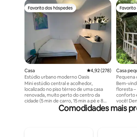
Favorito dos hóspedes
Favorito
Favorito dos hóspedes
Favorito
Casa
Classificação média de 
4,92 (278)
Casa peq
Estúdio urbano moderno Oasis
Pequena c
Mini estúdio central e acolhedor,
Bem-vindo
localizado no piso térreo de uma casa
floresta 
renovada, muito perto do centro da
conforto 
cidade (5 min de carro, 15 min a pé e 8
você! Den
Comodidades mais pro
min de ônibus), mas também de
cama que
Kirchberg (5 min de carro, 15 min a pé e 7
confortáv
min de ônibus) O estúdio se encaixa na
e um alto
necessidade de uma estadia curta para
favoritas.
uma viagem de negócios ou uma visita.
oferece ca
Cama de tamanho agradável. Pequena
relaxar. 