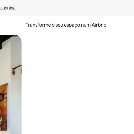
 original
Transforme o seu espaço num Airbnb
tos de toque ou deslize.