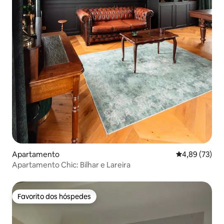
Apartamento
Classificação
4,89 (73)
Apartamento Chic: Bilhar e Lareira
Favorito dos hóspedes
Favorito dos hóspedes