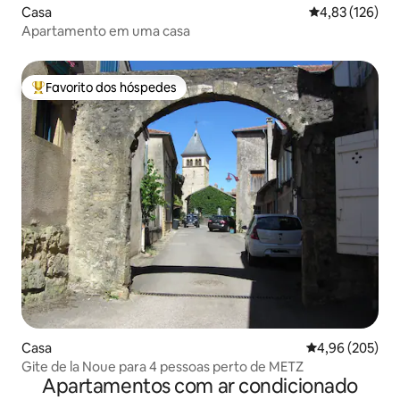
Casa
Classificação 
4,83 (126)
Apartamento em uma casa
Favorito dos hóspedes
Favoritos dos hóspedes mais apreciados
Casa
Classificação m
4,96 (205)
Gite de la Noue para 4 pessoas perto de METZ
Apartamentos com ar condicionado