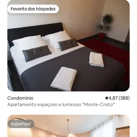
Favorito dos hóspedes
Favorito dos hóspedes
Condomínio
Classificação m
4,87 (388)
Apartamento espaçoso e luminoso "Monte-Cristo"
Superhost
Superhost