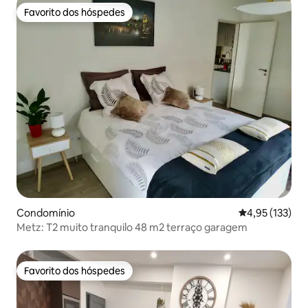
Favorito dos hóspedes
Favorito dos hóspedes
Condomínio
Classificação 
4,95 (133)
Metz: T2 muito tranquilo 48 m2 terraço garagem
Favorito dos hóspedes
Favorito dos hóspedes