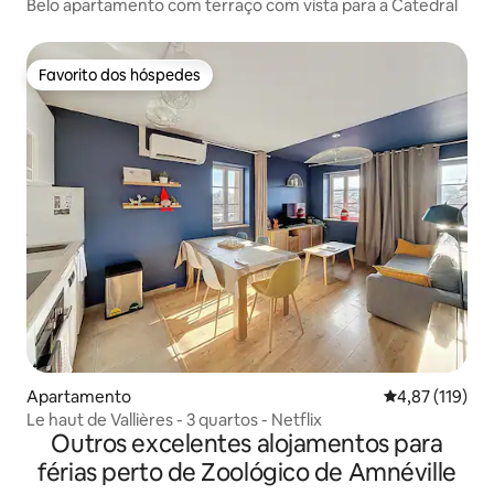
Belo apartamento com terraço com vista para a Catedral
Favorito dos hóspedes
Favorito dos hóspedes
Apartamento
Classificação 
4,87 (119)
Le haut de Vallières - 3 quartos - Netflix
Outros excelentes alojamentos para
férias perto de Zoológico de Amnéville