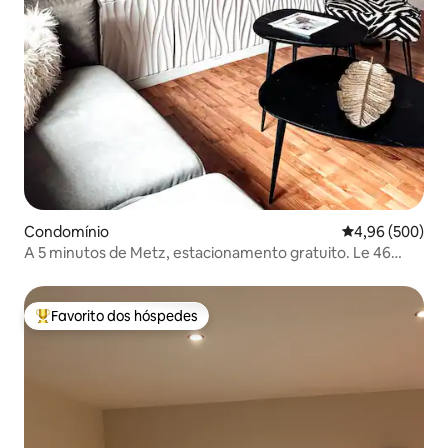
Condomínio
Classificação m
4,96 (500)
A 5 minutos de Metz, estacionamento gratuito. Le 46
Marly T2 acolhedor
Favorito dos hóspedes
Favoritos dos hóspedes mais apreciados