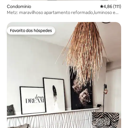
Condomínio
Classificação 
4,86 (111)
Metz: maravilhoso apartamento reformado,luminoso e
aconchegante
Favorito dos hóspedes
Favorito dos hóspedes