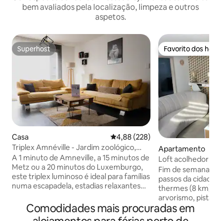
bem avaliados pela localização, limpeza e outros
aspetos.
Superhost
Favorito dos hós
Superhost
Favorito dos hós
Casa
Classificação média de 4,88 em 5
4,88 (228)
Triplex Amnéville - Jardim zoológico,
Apartamento
concertos e termas a pé
A 1 minuto de Amneville, a 15 minutos de
Loft acolhedor de
Metz ou a 20 minutos do Luxemburgo,
Fim de semana em f
este triplex luminoso é ideal para famílias
passos da cidade d
numa escapadela, estadias relaxantes
thermes (8 km) ati
em Amnéville ou trabalhadores
arvorismo, pista de
transfronteiriços em movimento ✨
Comodidades mais procuradas em
cassino, thermapol
Destaques - 2 quartos e 2 casas de
zoológico, golfe, 