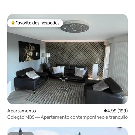
Favorito dos hóspedes
Favoritos dos hóspedes mais apreciados
Apartamento
Classificação m
4,99 (199)
Coleção MBS — Apartamento contemporâneo e tranquilo