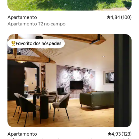
Apartamento
Classificação m
4,84 (100)
Apartamento T2 no campo
Favorito dos hóspedes
Favoritos dos hóspedes mais apreciados
Apartamento
Classificação 
4,93 (123)