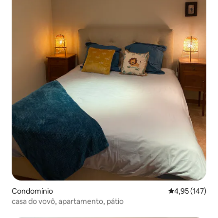
Condomínio
Classificação 
4,95 (147)
casa do vovô, apartamento, pátio