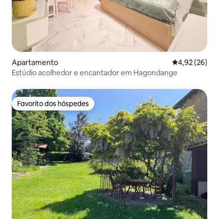
Apartamento
Classificação
4,92 (26)
Estúdio acolhedor e encantador em Hagondange
Favorito dos hóspedes
Favorito dos hóspedes