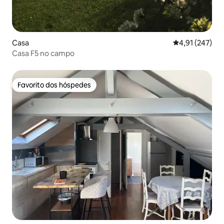
Casa
Classificação 
4,91 (247)
Casa F5 no campo
Favorito dos hóspedes
Favorito dos hóspedes