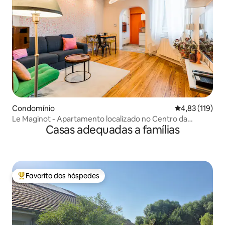
Condomínio
Classificação 
4,83 (119)
Le Maginot - Apartamento localizado no Centro da
Casas adequadas a famílias
Cidade
Favorito dos hóspedes
Favoritos dos hóspedes mais apreciados