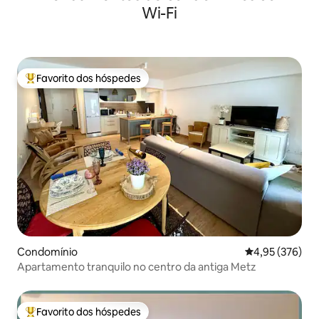
Wi-Fi
Favorito dos hóspedes
Favoritos dos hóspedes mais apreciados
Condomínio
Classificação m
4,95 (376)
Apartamento tranquilo no centro da antiga Metz
Favorito dos hóspedes
Favoritos dos hóspedes mais apreciados