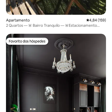
Apartamento
Classificação 
4,84 (159)
2 Quartos — 🚨 Bairro Tranquilo — 🚨Estacionamento
Gratuito
Favorito dos hóspedes
Favorito dos hóspedes