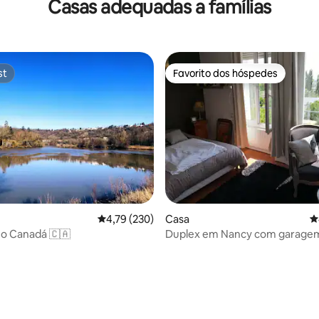
Casas adequadas a famílias
st
Favorito dos hóspedes
st
Favorito dos hóspedes
Classificação média de 4,79 em 5 estrelas, 23
4,79 (230)
Casa
C
o Canadá 🇨🇦
Duplex em Nancy com garage
(acomodação completa)