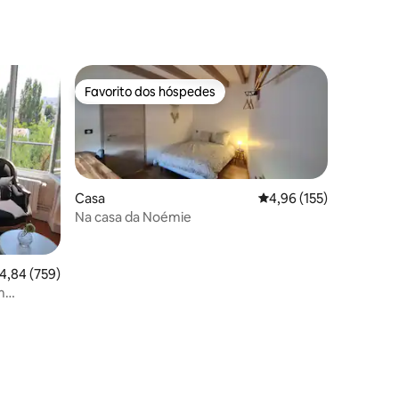
Favorito dos hóspedes
Favorito dos hóspedes
Casa
Classificação média de
4,96 (155)
Na casa da Noémie
0avaliações
lassificação média de 4,84 em 5 estrelas, 759avaliações
4,84 (759)
m