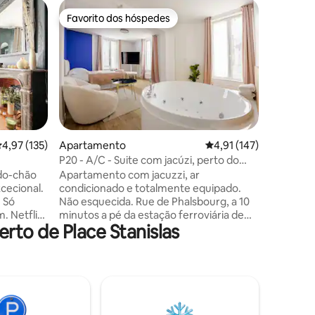
Apartam
Favorito dos hóspedes
Favor
preciados
Favorito dos hóspedes
Favorit
Belo loft
Um desig
atípica d
este magn
no coraçã
poucos pa
frente à
seduzir 
no univer
4avaliações
lassificação média de 4,97 em 5 estrelas, 135avaliações
4,97 (135)
Apartamento
Classificação média de
4,91 (147)
de uma Mo
P20 - A/C - Suite com jacúzi, perto do
está loca
centro/estação
do-chão
Apartamento com jacuzzi, ar
fortifica
condicionado e totalmente equipado.
você enc
. Só
Não esquecida. Rue de Phalsbourg, a 10
assinada 
ix,
minutos a pé da estação ferroviária de
rto de Place Stanislas
Nancy. Espaço aberto com decoração
onamento
elegante e uma atmosfera acolhedora.
Banheira de hidromassagem privada
inutos a
para um momento relaxante. Perto de
autocarros, lojas e restaurantes.
ste sensor
Câmaras de segurança de entrada no
. Festas
exterior. Estacionamento pago na rua de