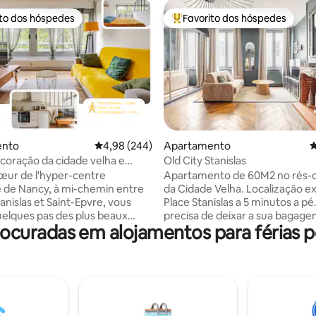
ito dos hóspedes
Favorito dos hóspedes
s dos hóspedes mais apreciados
Favoritos dos hóspedes mais a
 4,9 em 5 estrelas, 101avaliações
ento
Classificação média de 4,98 em 5 estrelas, 24
4,98 (244)
Apartamento
C
coração da cidade velha e
Old City Stanislas
 centro
cœur de l'hyper-centre
Apartamento de 60M2 no rés-
e de Nancy, à mi-chemin entre
da Cidade Velha. Localização excecional.
tanislas et Saint-Epvre, vous
Place Stanislas a 5 minutos a pé
uelques pas des plus beaux
precisa de deixar a sua bagagem. Netfl
uradas em alojamentos para férias pe
 de la ville. L’appartement
Prime, Wi-Fi. Área de pedestres, no
e cours arborée assurant
entanto, há lugares de estaci
raicheur. Restaurants, bars et
nas ruas ao lado ou parques de
s sont accessibles en moins
estacionamento privados a 5 m
te à pied, et tout le centre
pé. Importante: Presença de um sensor
e se découvre depuis votre
que detecta poluição sonora. E
gare est à 12 minutes à pieds.
é legal e respeita a privacidade