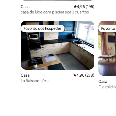
Casa
Classificação média de 
4,96 (195)
casa de luxo com piscina spa 3 quartos
Favorito dos hóspedes
Favorito
Favorito dos hóspedes
Favorito
Casa
Classificação média de 
4,96 (278)
La Buissonnière
Casa
O estúdio