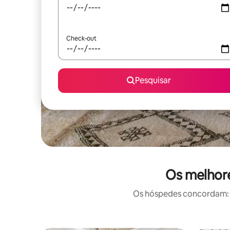
Check-out
Pesquisar
Os melhore
Os hóspedes concordam: e