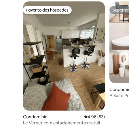
Favorito dos hóspedes
Superho
Favorito dos hóspedes
Superho
Condomín
A Suite Pr
Secreta
Condomínio
Classificação média de
4,96 (53)
Le Verger com estacionamento gratuito
e privado