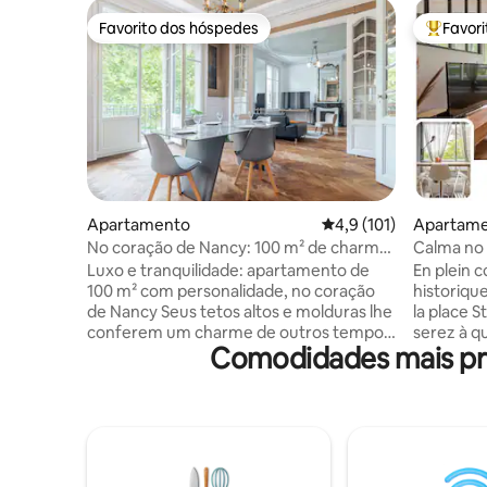
Favorito dos hóspedes
Favor
Favorito dos hóspedes
Favorito
Apartamento
Classificação média de
4,9 (101)
Apartam
No coração de Nancy: 100 m² de charme
Calma no 
na Place Maginot
mesmo no
Luxo e tranquilidade: apartamento de
En plein 
100 m² com personalidade, no coração
historiqu
de Nancy Seus tetos altos e molduras lhe
la place S
conferem um charme de outros tempos.
serez à q
Comodidades mais proc
A cozinha totalmente equipada permitirá
monuments
que você prepare refeições deliciosas.
donne sur un
Depois de um dia de turismo, desfrute
calme et f
de um café na pequena varanda com
supérette
vista para a tranquilidade da Praça
d'une minu
Maginot. Idealmente localizado, a poucos
historiqu
passos de lojas, restaurantes e
porte. La 