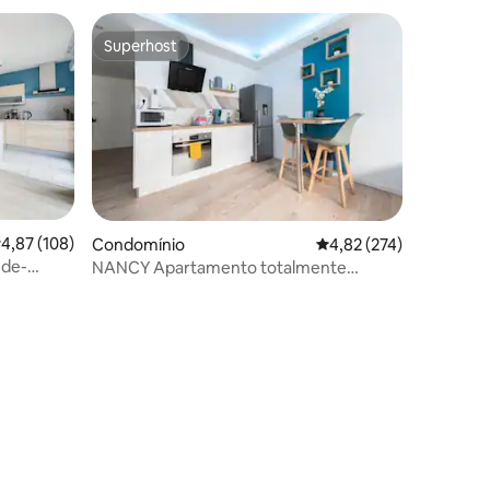
Superhost
Superhost
3avaliações
lassificação média de 4,87 em 5 estrelas, 108avaliações
4,87 (108)
Condomínio
Classificação média de 
4,82 (274)
-de-
NANCY Apartamento totalmente
equipado Possível love room