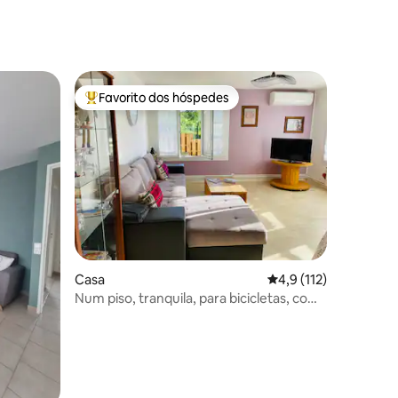
Favorito dos hóspedes
Favoritos dos hóspedes mais apreciados
0avaliações
Casa
Classificação média d
4,9 (112)
Num piso, tranquila, para bicicletas, com
ar condicionado