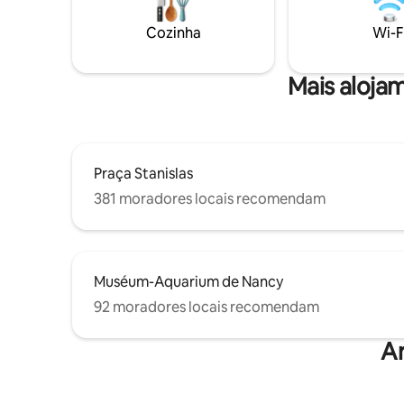
transportes públicos, você poderá
Le logeme
desfrutar do melhor de Nancy sem
un voyag
Cozinha
Wi-F
precisar usar o carro.
professio
Mais alojam
Praça Stanislas
381 moradores locais recomendam
Muséum-Aquarium de Nancy
92 moradores locais recomendam
A