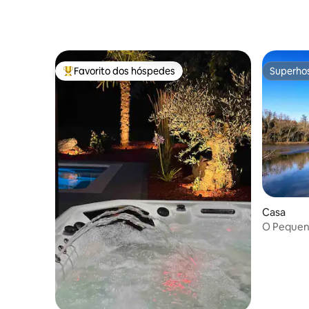
Favorito dos hóspedes
Superho
Favoritos dos hóspedes mais apreciados
Superho
Casa
O Pequen