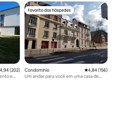
Favorito dos hóspedes
preciados
Favorito dos hóspedes
lassificação média de 4,94 em 5 estrelas, 202avaliações
4,94 (202)
Condomínio
Classificação média de 
4,84 (156)
ento e
Um andar para você em uma casa de
charme art déco
7avaliações