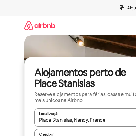
Saltar
Algu
para
o
conteúdo
Alojamentos perto de
Place Stanislas
Reserve alojamentos para férias, casas e muit
mais únicos na Airbnb
Localização
Quando os resultados estiverem disponíveis, nav
Check-in