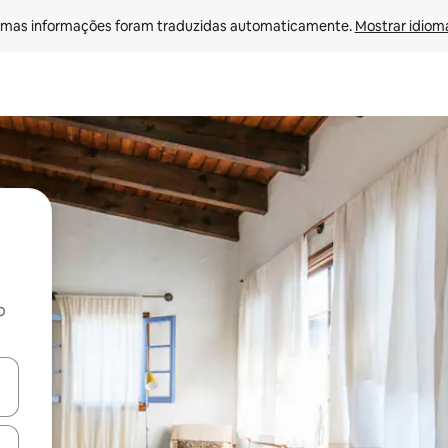
mas informações foram traduzidas automaticamente. 
Mostrar idioma
o
egue com as teclas de seta para cima e para baixo ou explore com ges