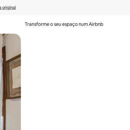
 original
Transforme o seu espaço num Airbnb
tos de toque ou deslize.