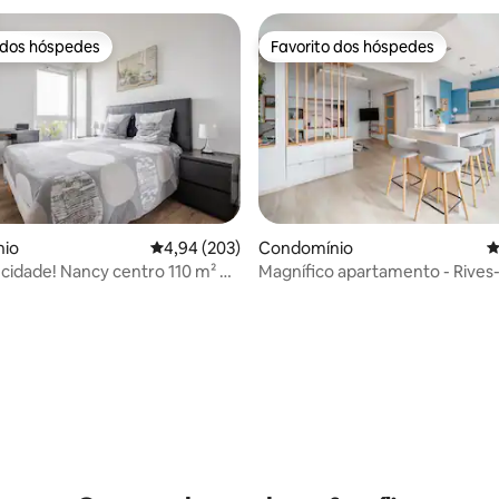
 dos hóspedes
Favorito dos hóspedes
 dos hóspedes
Favorito dos hóspedes
io
Classificação média de 4,94 em 5 estrelas, 20
4,94 (203)
Condomínio
C
cidade! Nancy centro 110 m² e
Magnífico apartamento - Rives
Meurthe
4,79 em 5 estrelas, 423avaliações