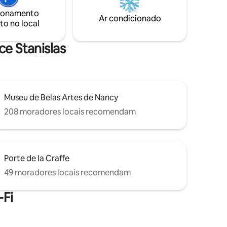
segunda a sábado (5 €/dia). Gratuito aos
ionamento
domingos e feriados (EasyPark). Sem
Ar condicionado
to no local
estacionamento privado
ce Stanislas
Museu de Belas Artes de Nancy
208 moradores locais recomendam
Porte de la Craffe
49 moradores locais recomendam
Fi