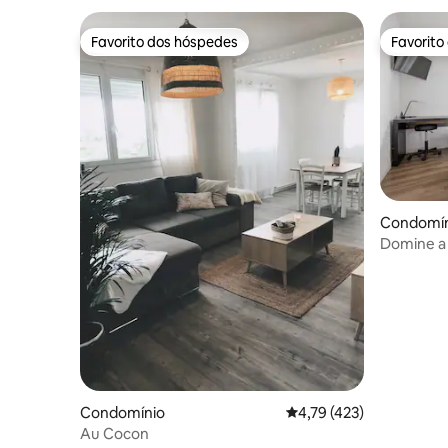
Favorito dos hóspedes
Favorito
Favorito dos hóspedes
Favorito
Condomín
Domine a 
varandas
Condomínio
Classificação média de 
4,79 (423)
Au Cocon