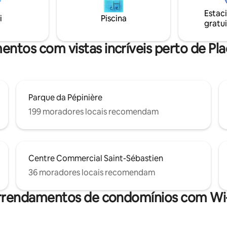
nt est idéal pour un couple ou
são proibidas. Perfis com comentários ++
Estac
eur en déplacement
necessários para aceitação
i
Piscina
gratui
nnel.
entos com vistas incríveis perto de Pla
Parque da Pépinière
199 moradores locais recomendam
Centre Commercial Saint-Sébastien
36 moradores locais recomendam
rrendamentos de condomínios com Wi-