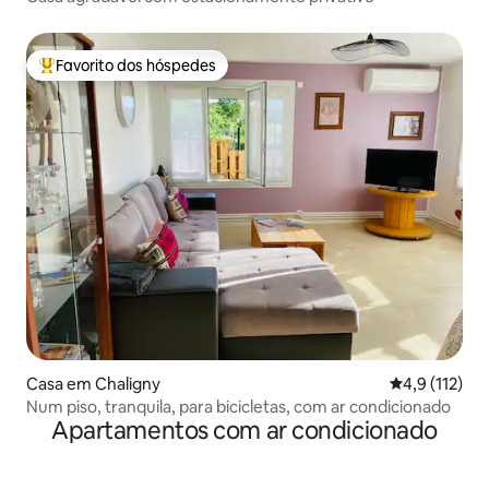
Favorito dos hóspedes
Favoritos dos hóspedes mais apreciados
Casa em Chaligny
Classificação
4,9 (112)
Num piso, tranquila, para bicicletas, com ar condicionado
Apartamentos com ar condicionado