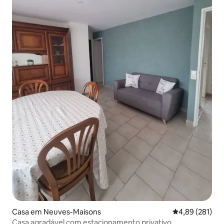
Casa em Neuves-Maisons
Classificação 
4,89 (281)
Casa agradável com estacionamento privativo