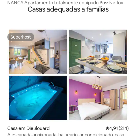
NANCY Apartamento totalmente equipado Possível love
Casas adequadas a famílias
room
Superhost
Superhost
Casa em Dieulouard
Classificação 
4,91 (214)
A escapada apaixonada-balneário-ar condicionado-casa