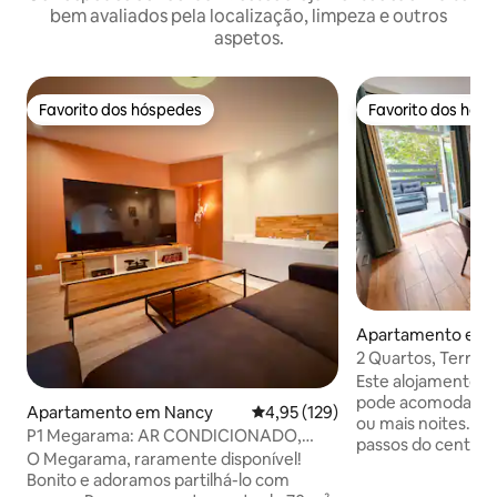
bem avaliados pela localização, limpeza e outros
aspetos.
Favorito dos hóspedes
Favorito dos hós
Favorito dos hóspedes
Favorito dos hós
Apartamento em 
2 Quartos, Terraço
Thermal
Este alojamento e
pode acomodar at
Apartamento em Nancy
Classificação média de 4,95 em 5
4,95 (129)
ou mais noites. Localizado a poucos
P1 Megarama: AR CONDICIONADO,
passos do centro 
jacuzzi, perto da estação, verificação de
O Megarama, raramente disponível!
alojamento é ideal
identificação!
Bonito e adoramos partilhá-lo com
"cuidados e relax