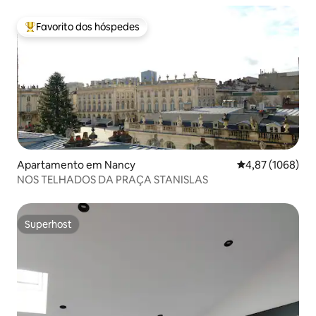
Favorito dos hóspedes
Favoritos dos hóspedes mais apreciados
Apartamento em Nancy
Classificação mé
4,87 (1068)
NOS TELHADOS DA PRAÇA STANISLAS
Superhost
Superhost