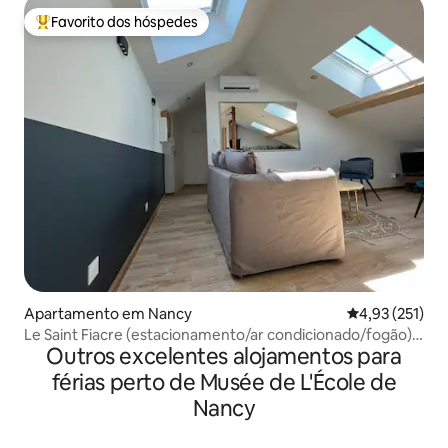
Favorito dos hóspedes
Favoritos dos hóspedes mais apreciados
Apartamento em Nancy
Classificação 
4,93 (251)
Le Saint Fiacre (estacionamento/ar condicionado/fogão)
Outros excelentes alojamentos para
vídeo de apresentação!
férias perto de Musée de L'École de
Nancy