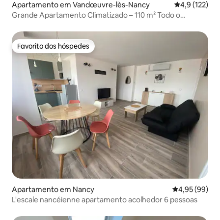
Apartamento em Vandœuvre-lès-Nancy
Classificação
4,9 (122)
Grande Apartamento Climatizado – 110 m² Todo o
Conforto
Favorito dos hóspedes
Favorito dos hóspedes
Apartamento em Nancy
Classificação 
4,95 (99)
L'escale nancéienne apartamento acolhedor 6 pessoas