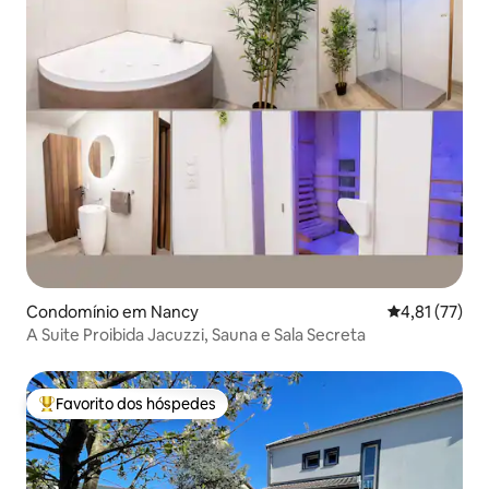
Condomínio em Nancy
Classificação
4,81 (77)
A Suite Proibida Jacuzzi, Sauna e Sala Secreta
Favorito dos hóspedes
Favoritos dos hóspedes mais apreciados