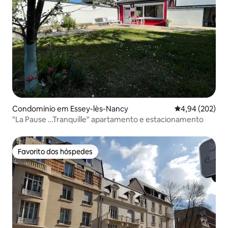
Condomínio em Essey-lès-Nancy
Classificação m
4,94 (202)
"La Pause …Tranquille" apartamento e estacionamento
Favorito dos hóspedes
Favorito dos hóspedes