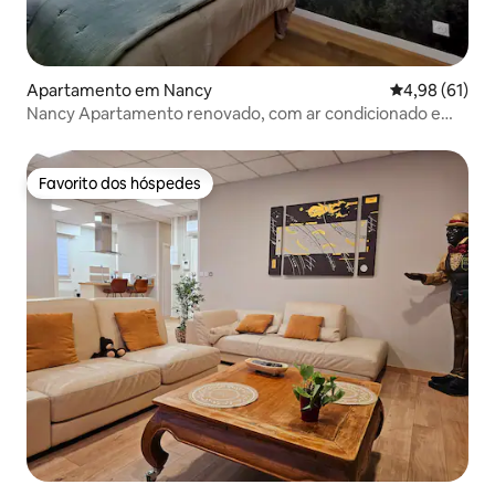
Apartamento em Nancy
Classificação
4,98 (61)
Nancy Apartamento renovado, com ar condicionado e
estacionamento
Favorito dos hóspedes
Favorito dos hóspedes