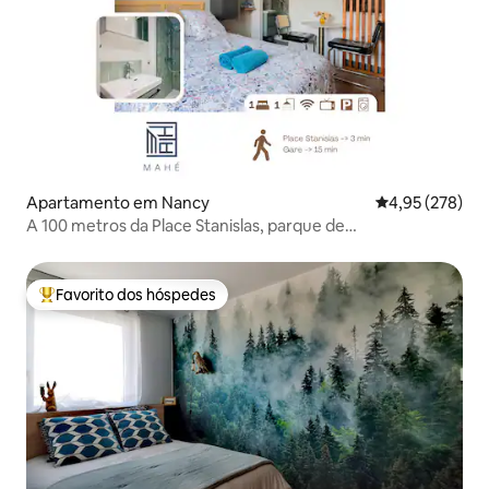
Apartamento em Nancy
Classificação m
4,95 (278)
A 100 metros da Place Stanislas, parque de
estacionamento privado
Favorito dos hóspedes
Favoritos dos hóspedes mais apreciados