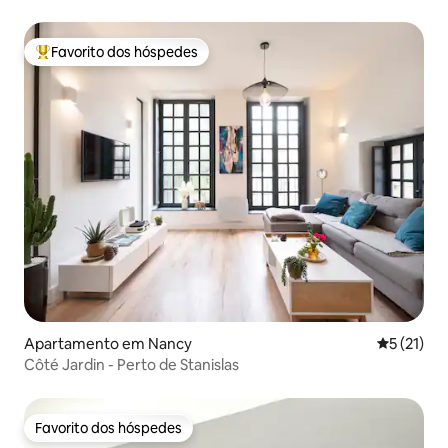
Favorito dos hóspedes
Favoritos dos hóspedes mais apreciados
Apartamento em Nancy
Classifica
5 (21)
Côté Jardin - Perto de Stanislas
Favorito dos hóspedes
Favorito dos hóspedes