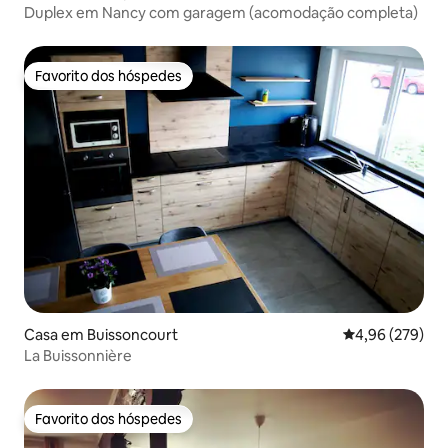
Duplex em Nancy com garagem (acomodação completa)
Favorito dos hóspedes
Favorito dos hóspedes
Casa em Buissoncourt
Classificação m
4,96 (279)
La Buissonnière
Favorito dos hóspedes
Favorito dos hóspedes