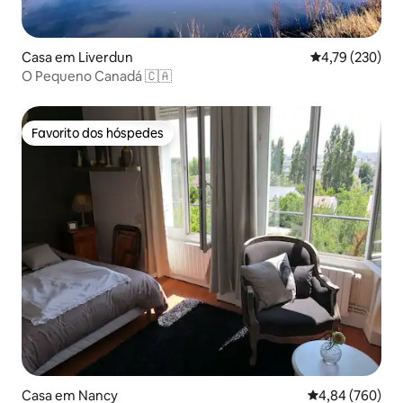
Casa em Liverdun
Classificação 
4,79 (230)
O Pequeno Canadá 🇨🇦
Favorito dos hóspedes
Favorito dos hóspedes
Casa em Nancy
Classificação m
4,84 (760)