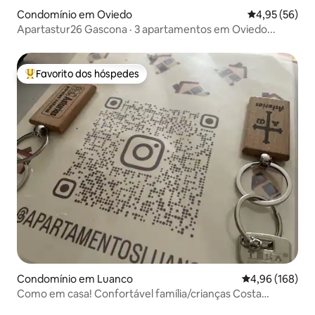
Condomínio em Oviedo
Classificação
4,95 (56)
Apartastur26 Gascona · 3 apartamentos em Oviedo...
Favorito dos hóspedes
Favoritos dos hóspedes mais apreciados
Condomínio em Luanco
Classificação m
4,96 (168)
Como em casa! Confortável família/crianças Costa
Asturias