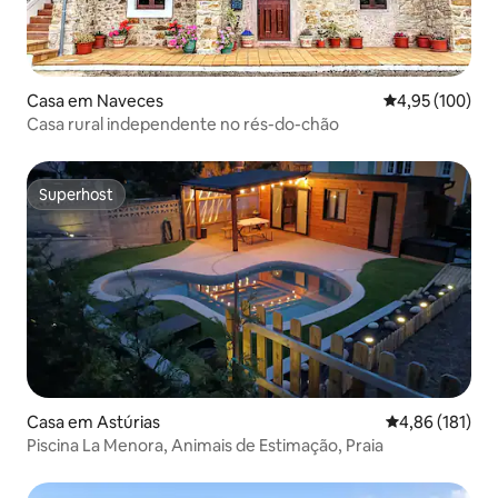
Casa em Naveces
Classificação 
4,95 (100)
Casa rural independente no rés-do-chão
Superhost
Superhost
Casa em Astúrias
Classificação 
4,86 (181)
Piscina La Menora, Animais de Estimação, Praia