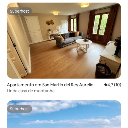
Superhost
Superhost
Apartamento em San Martín del Rey Aurelio
Classificaçã
4,7 (10)
Linda casa de montanha
Superhost
Superhost