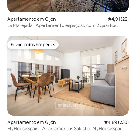
Apartamento em Gijón
Classificação
4,91 (22)
La Marejada | Apartamento espaçoso com 2 quartos
perto do mar
Favorito dos hóspedes
Favorito dos hóspedes
Apartamento em Gijón
Classificação m
4,89 (230)
MyHouseSpain - Apartamentos Salustio, MyHouseSpai...