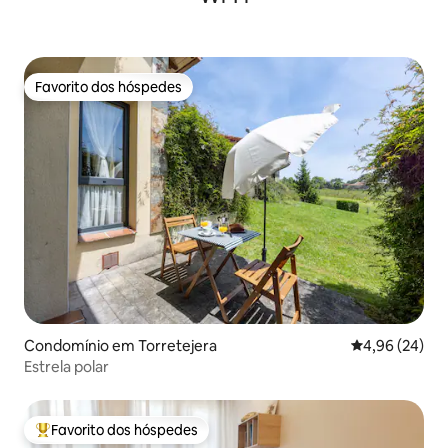
Favorito dos hóspedes
Favorito dos hóspedes
Condomínio em Torretejera
Classificação 
4,96 (24)
Estrela polar
Favorito dos hóspedes
Favoritos dos hóspedes mais apreciados