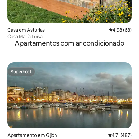
Casa em Astúrias
Classificação 
4,98 (63)
Casa María Luisa
Apartamentos com ar condicionado
Superhost
Superhost
Apartamento em Gijón
Classificação 
4,71 (487)