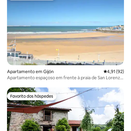
Apartamento em Gijón
Classificação
4,91 (92)
Apartamento espaçoso em frente à praia de San Lorenzo,
Gijón
Favorito dos hóspedes
Favorito dos hóspedes