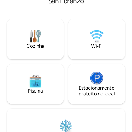
San Lorenzo
sala de estar e cozinha totalmente
San Lorenzo fica 
equipada, dois terraços (ambos com
distância. Há um 
vista para o mar), casa de banho
estacionamento na
completa, área de relaxamento e um
50 metros de distân
quarto muito grande com banheira
pertence a um pe
integrada e incríveis vistas para o mar. O
comercial que te
LamiCasina está inserido num ambiente
um ginásio. A Plaz
natural excecional. Mar e montanha.
estão localizadas 
Cozinha
Wi-Fi
Estacionamento
Piscina
gratuito no local