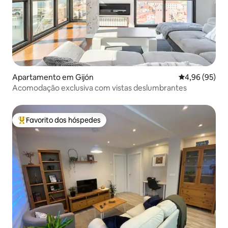
Apartamento em Gijón
Classificação 
4,96 (95)
Acomodação exclusiva com vistas deslumbrantes
Favorito dos hóspedes
Favoritos dos hóspedes mais apreciados