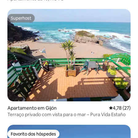
Superhost
Superhost
Apartamento em Gijón
Classificação
4,78 (27)
Terraço privado com vista para o mar – Pura Vida Estaño
Favorito dos hóspedes
Favorito dos hóspedes