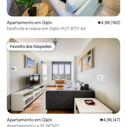
Apartamento em Gijón
Classificação m
4,98 (160)
Desfrute e relaxe em Gijón VUT-3717-AS
Favorito dos hóspedes
Favorito dos hóspedes
Apartamento em Gijón
Classificação
4,96 (47)
Apartamento La 10, NOVO