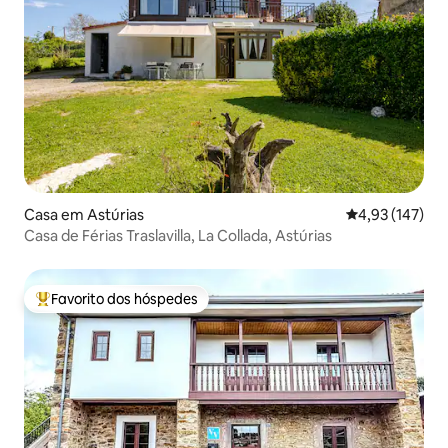
Casa em Astúrias
Classificação 
4,93 (147)
Casa de Férias Traslavilla, La Collada, Astúrias
Favorito dos hóspedes
Favoritos dos hóspedes mais apreciados