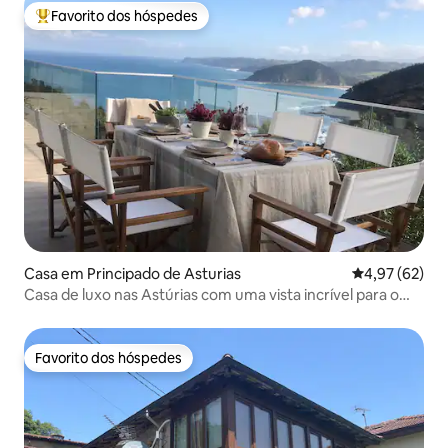
Favorito dos hóspedes
Favoritos dos hóspedes mais apreciados
Casa em Principado de Asturias
Classificação
4,97 (62)
Casa de luxo nas Astúrias com uma vista incrível para o
mar
Favorito dos hóspedes
Favorito dos hóspedes