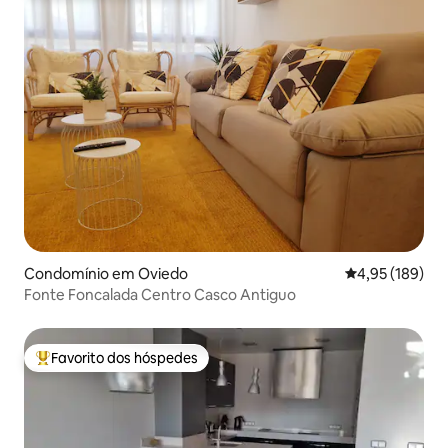
Condomínio em Oviedo
Classificação 
4,95 (189)
Fonte Foncalada Centro Casco Antiguo
Favorito dos hóspedes
Favoritos dos hóspedes mais apreciados