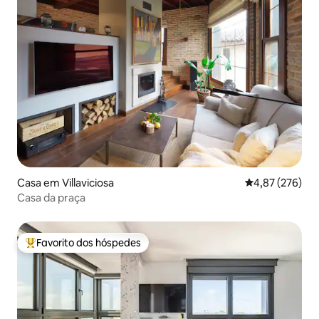
Casa em Villaviciosa
Classificação m
4,87 (276)
Casa da praça
Favorito dos hóspedes
Favoritos dos hóspedes mais apreciados