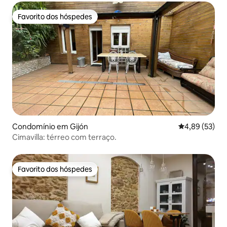
Favorito dos hóspedes
Favorito dos hóspedes
Condomínio em Gijón
Classificação
4,89 (53)
Cimavilla: térreo com terraço.
Favorito dos hóspedes
Favorito dos hóspedes