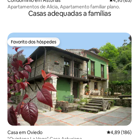
Condomínio em Astúrias
Classificação
4,95 (63)
Apartamentos de Alicia, Apartamento familiar plano.
Casas adequadas a famílias
Favorito dos hóspedes
Favorito dos hóspedes
Casa em Oviedo
Classificação m
4,89 (186)
"Quintana La Vega" Casa Asturiana