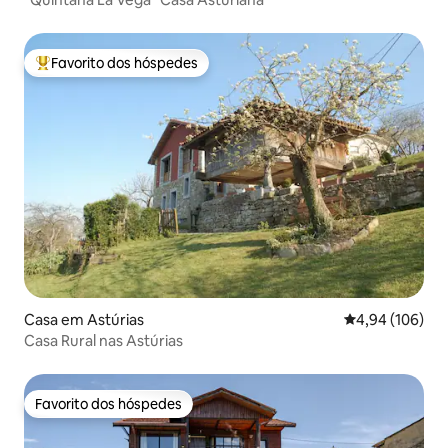
Favorito dos hóspedes
Favoritos dos hóspedes mais apreciados
Casa em Astúrias
Classificação m
4,94 (106)
Casa Rural nas Astúrias
Favorito dos hóspedes
Favorito dos hóspedes