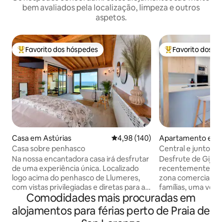
bem avaliados pela localização, limpeza e outros
aspetos.
Favorito dos hóspedes
Favorito dos h
Favoritos dos hóspedes mais apreciados
Favoritos dos hó
Casa em Astúrias
Classificação média de 4,98 em 5
4,98 (140)
Apartamento em 
Casa sobre penhasco
Central e junto à p
Na nossa encantadora casa irá desfrutar
Desfrute de Gijón
de uma experiência única. Localizado
recentemente ren
logo acima do penhasco de Llumeres,
zona comercial da 
com vistas privilegiadas e diretas para as
famílias, uma vez 
Comodidades mais procuradas em
Faro Peñas, um lugar de grande
quartos – dois dupl
interesse e procura no Principado das
duas casas de ba
alojamentos para férias perto de Praia de
Astúrias. É composto por uma espaçosa
em suíte no quarto 