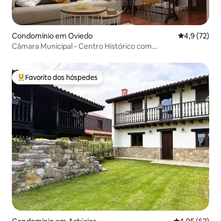
Condomínio em Oviedo
Classificaçã
4,9 (72)
Câmara Municipal - Centro Histórico com
estacionamento
Favorito dos hóspedes
Favoritos dos hóspedes mais apreciados