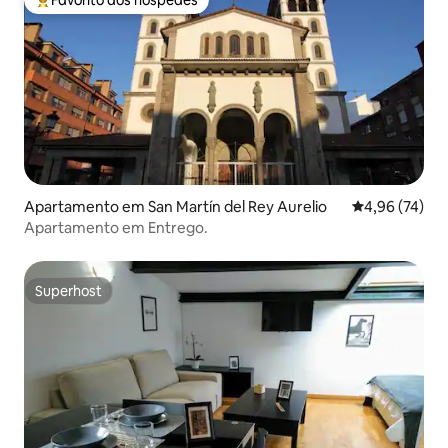
Favoritos dos hóspedes mais apreciados
Apartamento em San Martín del Rey Aurelio
Classificação
4,96 (74)
Apartamento em Entrego.
Superhost
Superhost