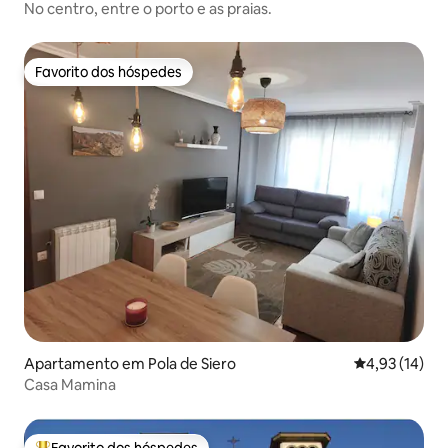
No centro, entre o porto e as praias.
Favorito dos hóspedes
Favorito dos hóspedes
Apartamento em Pola de Siero
Classificação
4,93 (14)
Casa Mamina
Favorito dos hóspedes