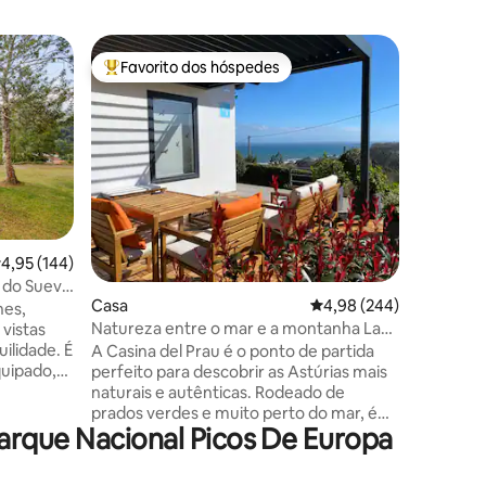
Cottage
Favorito dos hóspedes
Favor
preciados
Favoritos dos hóspedes mais apreciados
Favorit
O Mirante
em Picos
Casa de 
tranquil
para os P
Cillorigo
desconec
natureza.
a 7 km. A
Fuente Dé
lassificação média de 4,95 em 5 estrelas, 144avaliações
4,95 (144)
6avaliações
km as pra
é do Sueve
Barquera. 2 quartos espaços
Casa
Classificação média de 
4,98 (244)
nes,
confortá
Natureza entre o mar e a montanha La
 vistas
sala de e
Casina del Prau
ilidade. É
e estaci
A Casina del Prau é o ponto de partida
quipado,
de cama e
perfeito para descobrir as Astúrias mais
ontraído.
naturais e autênticas. Rodeado de
 ideal
prados verdes e muito perto do mar, é
arque Nacional Picos De Europa
ideal para os amantes de caminhadas,
ebo ao ar
surf e gastronomia local, com acesso
eiro,
rápido a praias e rotas espetaculares. A