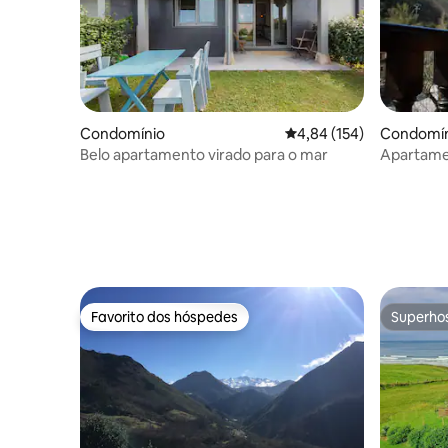
Condomínio
Classificação média de 
4,84 (154)
Condomín
Belo apartamento virado para o mar
Apartamen
Picos by 
Favorito dos hóspedes
Superho
Favorito dos hóspedes
Superho