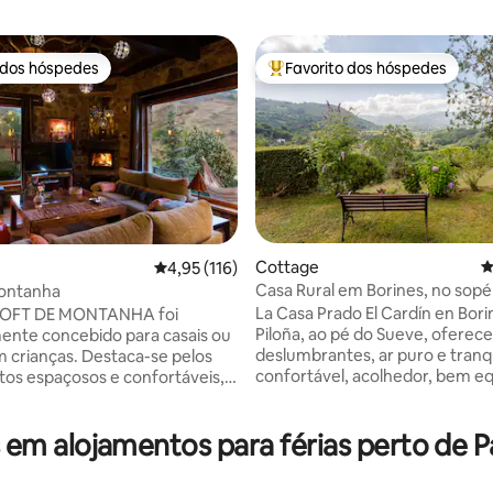
 dos hóspedes
Favorito dos hóspedes
 dos hóspedes
Favoritos dos hóspedes mais a
4,98 em 5 estrelas, 140avaliações
Cottage
C
Classificação média de 4,95 em 5 estrelas, 11
4,95 (116)
Casa Rural em Borines, no sop
Montanha
com vista
La Casa Prado El Cardín en Bori
LOFT DE MONTANHA foi
Piloña, ao pé do Sueve, oferece
ente concebido para casais ou
deslumbrantes, ar puro e tranqu
m crianças. Destaca-se pelos
confortável, acolhedor, bem e
tos espaçosos e confortáveis,
oferecendo um ambiente desc
 vistas fantásticas para a
Tem um grande jardim cercado,
eira e
m alojamentos para férias perto de P
para animais de estimação,
norâmicas. - Cozinha
espreguiçadeiras, varanda, gaz
e equipada. - Cama de casal
livre com casa de banho e chuv
e sofá-cama. - Casa de banho