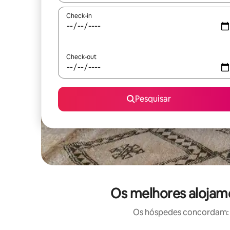
Check-in
Check-out
Pesquisar
Os melhores alojame
Os hóspedes concordam: e