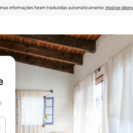
mas informações foram traduzidas automaticamente. 
Mostrar idioma
e
o
egue com as teclas de seta para cima e para baixo ou explore com ges