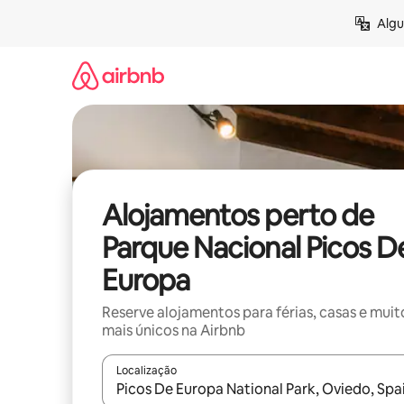
Saltar
Algu
para
o
conteúdo
Alojamentos perto de
Parque Nacional Picos D
Europa
Reserve alojamentos para férias, casas e muit
mais únicos na Airbnb
Localização
Quando os resultados estiverem disponíveis, nav