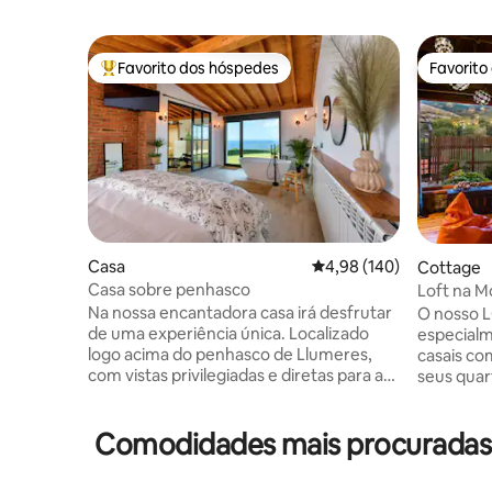
Favorito dos hóspedes
Favorito
Favoritos dos hóspedes mais apreciados
Favorito
Casa
Classificação média de 
4,98 (140)
Cottage
Casa sobre penhasco
Loft na 
Na nossa encantadora casa irá desfrutar
O nosso 
de uma experiência única. Localizado
especialm
logo acima do penhasco de Llumeres,
casais co
com vistas privilegiadas e diretas para as
seus quar
Faro Peñas, um lugar de grande
todos com
interesse e procura no Principado das
montanha. - Sala de estar com lar
Comodidades mais procuradas e
Astúrias. É composto por uma espaçosa
vistas pa
sala de estar e cozinha totalmente
totalment
equipada, dois terraços (ambos com
dobrável 