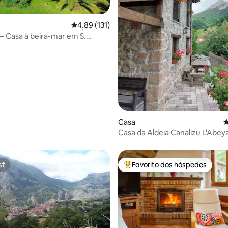
Classificação média de 4,89 em 5 estrelas, 13
4,89 (131)
 Casa à beira-mar em S.
4,97 em 5 estrelas, 101avaliações
Barquera
Casa
C
Casa da Aldeia Canalizu L'Abey
st
Favorito dos hóspedes
st
Favoritos dos hóspedes mais a