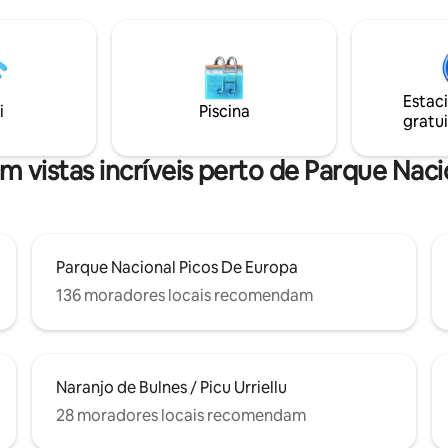
cozinha exterior e churrasqueir
em pedra natural. - Varanda
praias de Cantábrico, Picos de 
a aquecida. - Cozinha de
Covadonga ficam a apenas 30-
 churrasqueira e forno a lenha.
minutos de carro. Um lugar perfeito para
 de pedra natural com zona de
se desconectar e desfrutar da 
sol. - Fontes, jardins e terraços
Estac
s.
i
Piscina
gratui
 vistas incríveis perto de Parque Nac
Parque Nacional Picos De Europa
136 moradores locais recomendam
Naranjo de Bulnes / Picu Urriellu
28 moradores locais recomendam