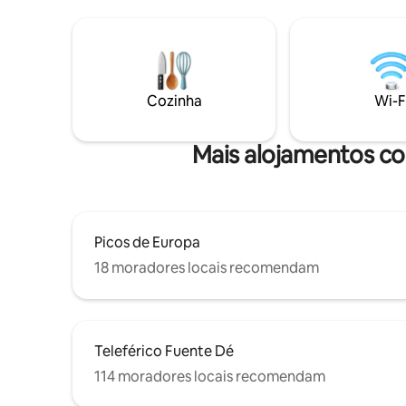
vista para o mar), casa de banho
completa 
completa, área de relaxamento e um
panorâmic
quarto muito grande com banheira
verão com
integrada e incríveis vistas para o mar. O
- Piscina
LamiCasina está inserido num ambiente
banhos de 
natural excecional. Mar e montanha.
espaçoso
Cozinha
Wi-F
Mais alojamentos com
Picos de Europa
18 moradores locais recomendam
Teleférico Fuente Dé
114 moradores locais recomendam