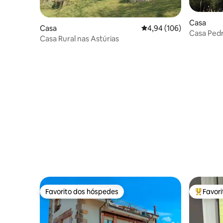
Casa
Casa
Classificação média de 
4,94 (106)
Casa Pedr
Casa Rural nas Astúrias
Favorito dos hóspedes
Favor
Favorito dos hóspedes
Favorito