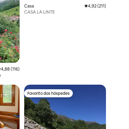
Casa
Classificação média de
4,92 (211)
CASA LA LINTE
1avaliações
lassificação média de 4,88 em 5 estrelas, 116avaliações
4,88 (116)
a
Favorito dos hóspedes
preciados
Favorito dos hóspedes