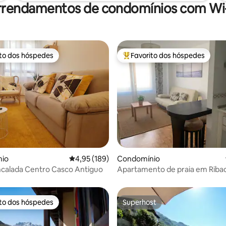
rrendamentos de condomínios com Wi-
ito dos hóspedes
Favorito dos hóspedes
s dos hóspedes mais apreciados
Favoritos dos hóspedes mais a
4,88 em 5 estrelas, 165avaliações
io
Classificação média de 4,95 em 5 estrelas, 18
4,95 (189)
Condomínio
calada Centro Casco Antiguo
Apartamento de praia em Ribad
ito dos hóspedes
Superhost
s dos hóspedes mais apreciados
Superhost