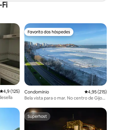
Fi
Favorito dos hóspedes
preciados
Favorito dos hóspedes
9avaliações
Classificação média de 4,9 em 5 estrelas, 125avaliações
4,9 (125)
Condomínio
Classificação média de
4,95 (215)
esella
Bela vista para o mar. No centro de Gijon.
Acesso à praia
Superhost
Superhost