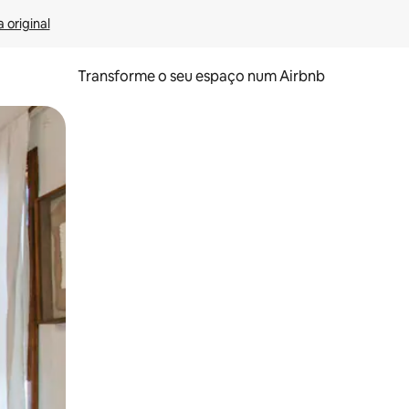
 original
Transforme o seu espaço num Airbnb
tos de toque ou deslize.