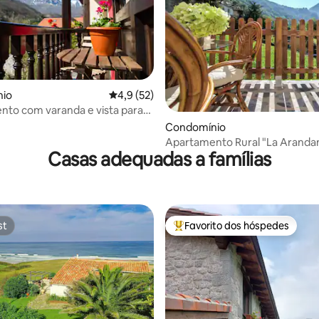
4,84 em 5 estrelas, 154avaliações
io
Classificação média de 4,9 em 5 estrelas, 5
4,9 (52)
to com varanda e vista para
Río Cubo
Condomínio
Apartamento Rural "La Arandan
Casas adequadas a famílias
st
Favorito dos hóspedes
st
Favoritos dos hóspedes mais a