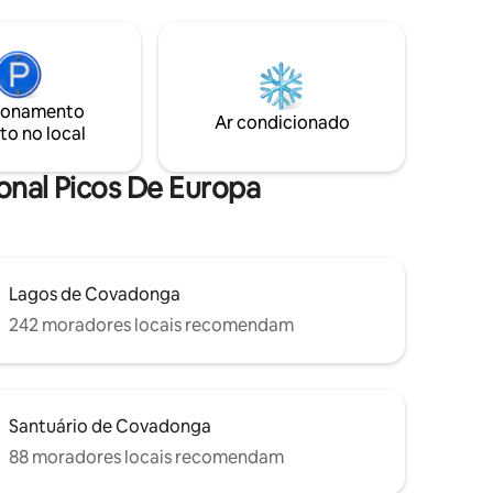
a. As
poucos minutos de distância, encontrará
Europa e
o Museu Jurássico das Astúrias e aldeias
45
piscatórias com casas de sidra e
restaurantes tradicionais e de
natureza!
vanguarda. Um lugar tranquilo para
ionamento
descansar após um dia ativo entre o mar,
Ar condicionado
to no local
as montanhas e a boa comida.
ional Picos De Europa
Lagos de Covadonga
242 moradores locais recomendam
Santuário de Covadonga
88 moradores locais recomendam