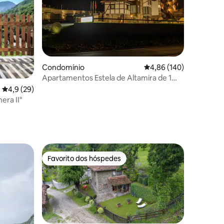
2avaliações
Condomínio
Classificação média de 
4,86 (140)
Apartamentos Estela de Altamira de 1
quarto
Classificação média de 4,9 em 5 estrelas, 29avaliações
4,9 (29)
era II"
Favorito dos hóspedes
preciados
Favorito dos hóspedes