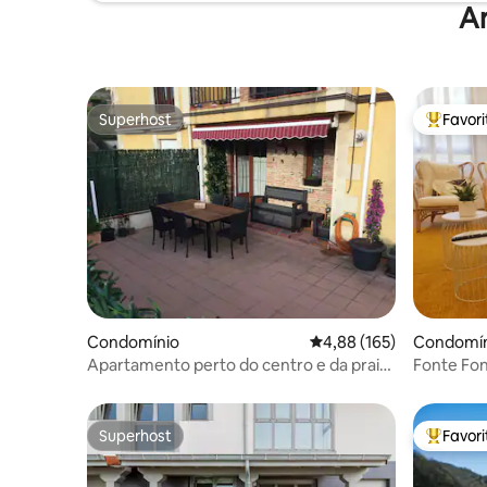
A
Superhost
Favor
Superhost
Favorito
Condomínio
Classificação média de 
4,88 (165)
Condomín
Apartamento perto do centro e da praia
Fonte Fon
de Comillas
Superhost
Favor
Superhost
Favorito