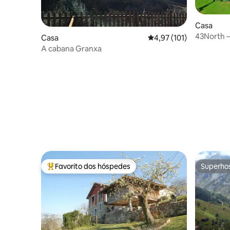
Casa
43North —
Casa
Classificação média de 
4,97 (101)
Vicente 
A cabana Granxa
Favorito dos hóspedes
Superho
Favoritos dos hóspedes mais apreciados
Superho