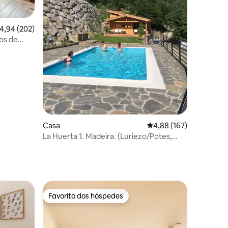
8avaliações
lassificação média de 4,94 em 5 estrelas, 202avaliações
4,94 (202)
os de
Casa
Classificação média de 
4,88 (167)
La Huerta 1. Madeira. (Luriezo/Potes,
Cantábria)
Favorito dos hóspedes
Favorito dos hóspedes