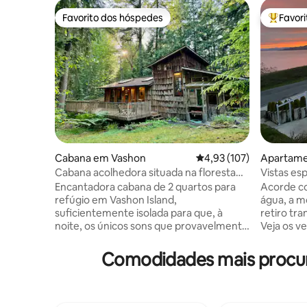
Favorito dos hóspedes
Favor
Favorito dos hóspedes
Favorito
Cabana em Vashon
Classificação média de 
4,93 (107)
Apartam
Cabana acolhedora situada na floresta
Vistas es
de Vashon's Huckleberry
montanh
Encantadora cabana de 2 quartos para
Acorde co
refúgio em Vashon Island,
água, a m
suficientemente isolada para que, à
retiro tra
noite, os únicos sons que provavelmente
Veja os ve
ouvirá sejam os chamamentos ocasionais
comboios 
das corujas residentes, mas a menos de
ou exterior acolh
Comodidades mais procura
15 minutos dos cafés, das lojas e da
procurada
agitação da localidade de Vashon. Com
excelente
capacidade para 4 pessoas dormirem
trilho à b
confortavelmente, com uma cozinha
restaurantes. Desfru