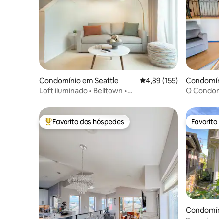
Condomínio em Seattle
Classificação média de 
4,89 (155)
Condomín
Loft iluminado • Belltown •
O Condom
Estacionamento gratuito
Favorito dos hóspedes
Favorito
Favoritos dos hóspedes mais apreciados
Favorito
Condomín