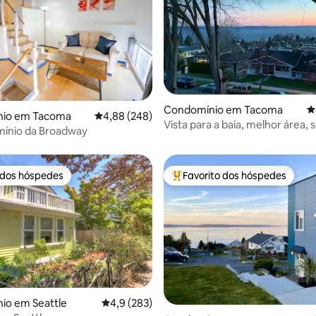
Condomínio em Tacoma
C
4,89 em 5 estrelas, 155avaliações
io em Tacoma
Classificação média de 4,88 em 5 estrelas, 24
4,88 (248)
Vista para a baía, melhor área,
ínio da Broadway
escadas, 2 casas de banho, lava
vista
 dos hóspedes
Favorito dos hóspedes
 dos hóspedes
Favoritos dos hóspedes mais a
io em Seattle
Classificação média de 4,9 em 5 estrelas, 28
4,9 (283)