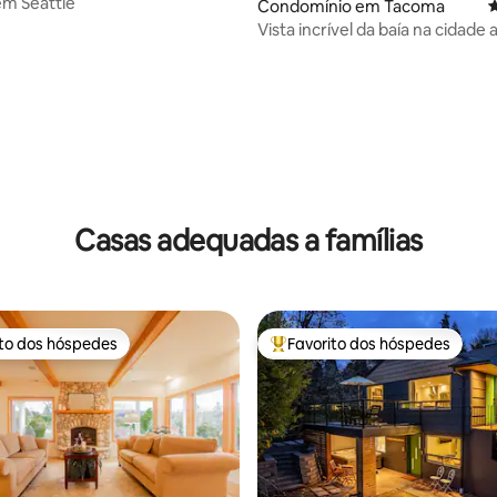
m Seattle
Condomínio em Tacoma
C
Vista incrível da baía na cidade 
4,99 em 5 estrelas, 240avaliações
Casas adequadas a famílias
ito dos hóspedes
Favorito dos hóspedes
s dos hóspedes mais apreciados
Favoritos dos hóspedes mais a