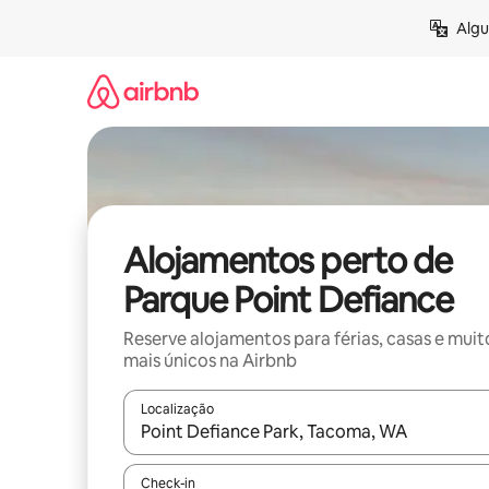
Saltar
Algu
para
o
conteúdo
Alojamentos perto de
Parque Point Defiance
Reserve alojamentos para férias, casas e muit
mais únicos na Airbnb
Localização
Quando os resultados estiverem disponíveis, nav
Check-in