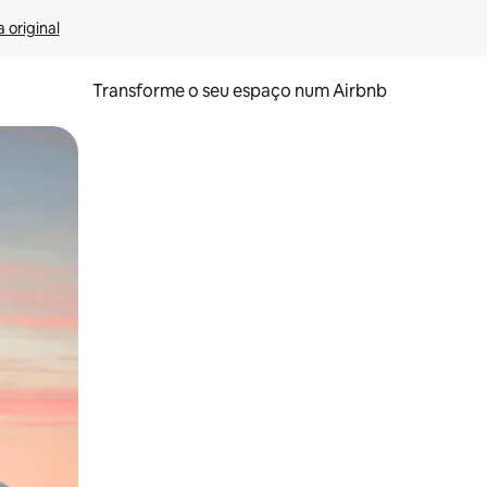
 original
Transforme o seu espaço num Airbnb
tos de toque ou deslize.