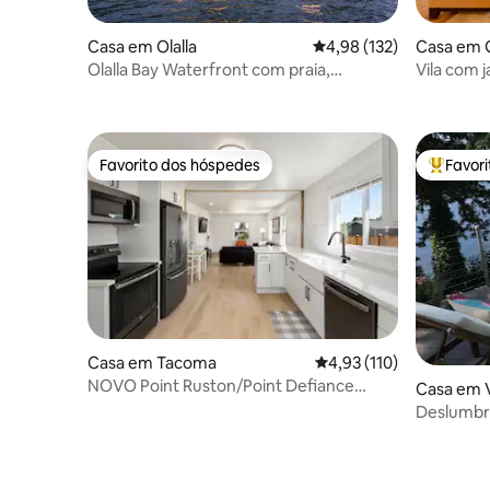
Casa em Olalla
Classificação média de 
4,98 (132)
Casa em 
Olalla Bay Waterfront com praia,
Vila com 
caiaques e banheira de hidromassagem
po
Favorito dos hóspedes
Favor
Favorito dos hóspedes
Favorito
Casa em Tacoma
Classificação média de 
4,93 (110)
NOVO Point Ruston/Point Defiance
Casa em 
Craftsman atualizado!
Deslumbr