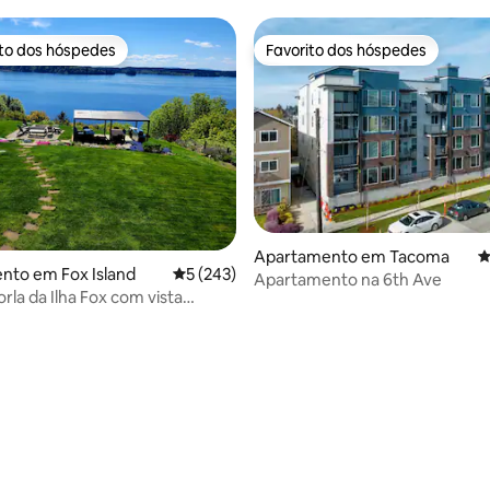
ito dos hóspedes
Favorito dos hóspedes
s dos hóspedes mais apreciados
Favorito dos hóspedes
4,86 em 5 estrelas, 209avaliações
Apartamento em Tacoma
C
nto em Fox Island
Classificação média de 5 em 5 estrelas, 24
5 (243)
Apartamento na 6th Ave
orla da Ilha Fox com vista