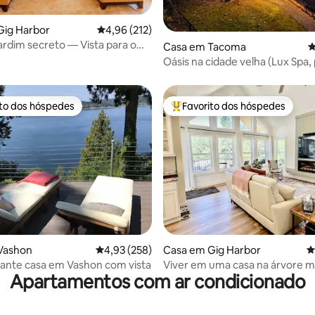
4,98 em 5 estrelas, 132avaliações
Gig Harbor
Classificação média de 4,96 em 5 estrelas, 21
4,96 (212)
jardim secreto — Vista para o
Casa em Tacoma
C
rto — 1,5 quartos
Oásis na cidade velha (Lux Spa, 
deck e vistas)
ito dos hóspedes
Favorito dos hóspedes
s dos hóspedes mais apreciados
Favoritos dos hóspedes mais a
4,93 em 5 estrelas, 110avaliações
Vashon
Classificação média de 4,93 em 5 estrelas, 25
4,93 (258)
Casa em Gig Harbor
C
ante casa em Vashon com vista
Viver em uma casa na árvore m
Apartamentos com ar condicionado