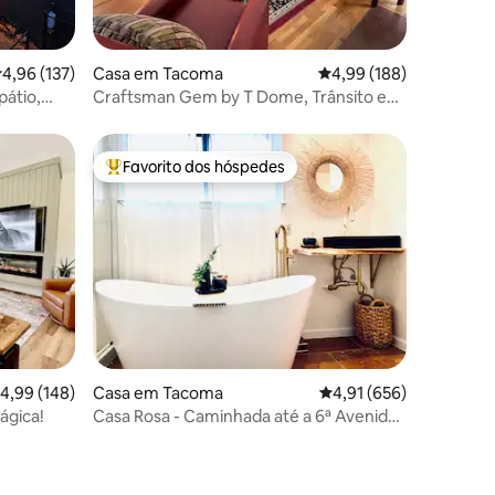
2avaliações
lassificação média de 4,96 em 5 estrelas, 137avaliações
4,96 (137)
Casa em Tacoma
Classificação média de 
4,99 (188)
pátio,
Craftsman Gem by T Dome, Trânsito e
Centro de Convenções
Favorito dos hóspedes
preciados
Favoritos dos hóspedes mais apreciados
8avaliações
lassificação média de 4,99 em 5 estrelas, 148avaliações
4,99 (148)
Casa em Tacoma
Classificação média de 
4,91 (656)
ágica!
Casa Rosa - Caminhada até a 6ª Avenida
e Proctor District