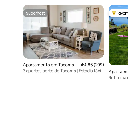
Superhost
Favor
Superhost
Favorito
Apartamento em Tacoma
Classificação média de 
4,86 (209)
3 quartos perto de Tacoma | Estadia fácil
Apartame
para grupos
Retiro na 
incrível