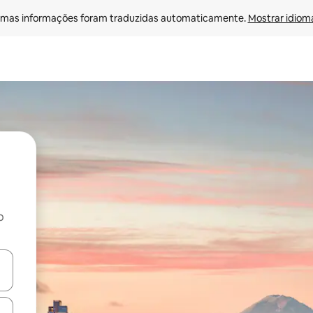
mas informações foram traduzidas automaticamente. 
Mostrar idioma
o
egue com as teclas de seta para cima e para baixo ou explore com ges