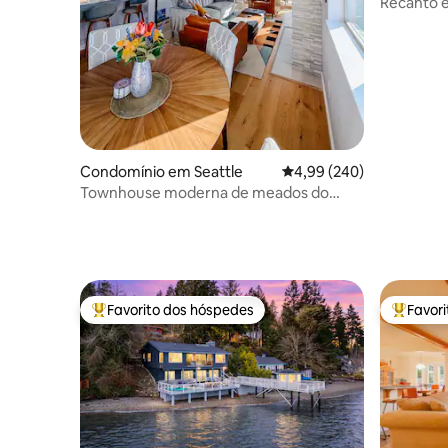
Recanto e
Condomínio em Seattle
Classificação média de 
4,99 (240)
Townhouse moderna de meados do
século com vista para o mar
Favorito dos hóspedes
Favor
Favoritos dos hóspedes mais apreciados
Favorito