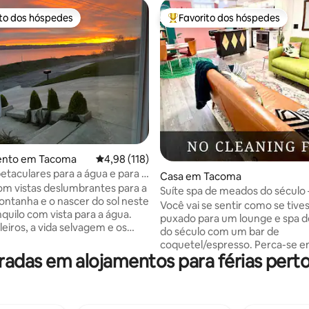
ito dos hóspedes
Favorito dos hóspedes
s dos hóspedes mais apreciados
Favoritos dos hóspedes mais a
4,93 em 5 estrelas, 107avaliações
ento em Tacoma
Classificação média de 4,98 em 5 estrelas, 11
4,98 (118)
petaculares para a água e para a
Casa em Tacoma
a
m vistas deslumbrantes para a
Suíte spa de meados do século
ontanha e o nascer do sol neste
chuveiro duplo e banheira de i
Você vai se sentir como se tive
nquilo com vista para a água.
puxado para um lounge e spa 
leiros, a vida selvagem e os
do século com um bar de
a passar do seu espaço interior
coquetel/espresso. Perca-se 
edor. Localizado na área
das em alojamentos para férias perto
banheiro deslumbrante com ch
 de Waterview, desfrutará de
duplos lado a lado e banheira d
 acessibilidade a pé para o
extremamente profunda. A suíte master
eira-mar, Point Ruston, lojas e
tem uma cama queen size
te de uma