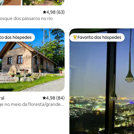
Classificação média de 4,98 em 5 estrelas, 6
4,98 (63)
osque dos pássaros no rio
ito dos hóspedes
Favorito dos hóspedes
s dos hóspedes mais apreciados
Favoritos dos hóspedes mais a
 de 5 em 5 estrelas, 22avaliações
ral
Classificação média de 4,98 em 5 estrelas, 8
4,98 (84)
 no meio da floresta/grande
tureza