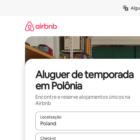
Saltar
Algu
para
o
conteúdo
Aluguer de temporada
em Polônia
Encontre e reserve alojamentos únicos na
Airbnb
Localização
Quando os resultados estiverem disponíveis, nav
Check-in