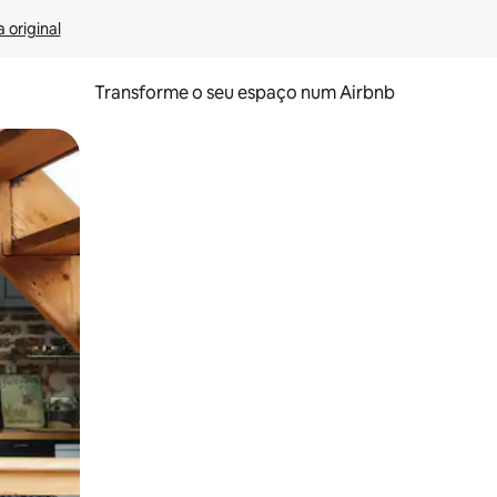
 original
Transforme o seu espaço num Airbnb
tos de toque ou deslize.