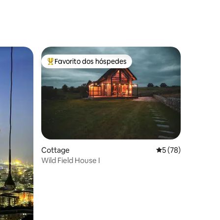
3avaliações
Favorito dos hóspedes
preciados
Favoritos dos hóspedes mais apreciados
Cottage
Classificação médi
5 (78)
Wild Field House I
4avaliações