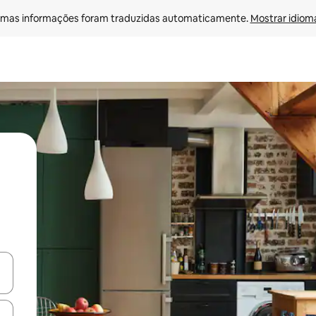
mas informações foram traduzidas automaticamente. 
Mostrar idioma
egue com as teclas de seta para cima e para baixo ou explore com ges