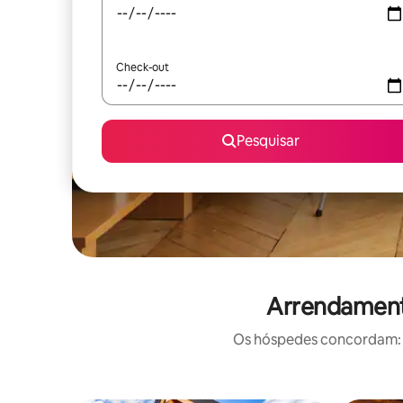
Check-out
Pesquisar
Arrendamento
Os hóspedes concordam: e