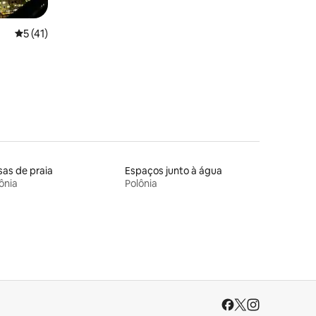
Classificação média de 5 em 5 estrelas, 41avaliações
5 (41)
as de praia
Espaços junto à água
ônia
Polônia