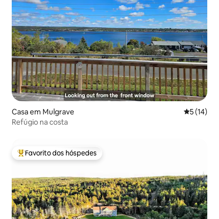
Casa em Mulgrave
Classifica
5 (14)
Refúgio na costa
Favorito dos hóspedes
Favoritos dos hóspedes mais apreciados