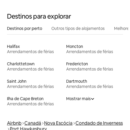
Destinos para explorar
Destinos por perto
Outros tipos de alojamentos
Melhores
Halifax
Moncton
Arrendamentos de férias
Arrendamentos de férias
Charlottetown
Fredericton
Arrendamentos de férias
Arrendamentos de férias
Saint John
Dartmouth
Arrendamentos de férias
Arrendamentos de férias
Ilha de Cape Breton
Mostrar mais
Arrendamentos de férias
Airbnb
Canadá
Nova Escócia
Condado de Inverness
Port Hawkesbury