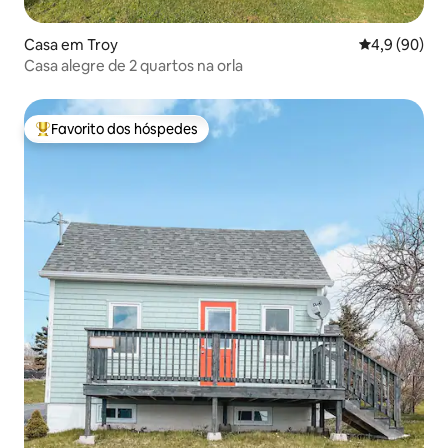
Casa em Troy
Classificaçã
4,9 (90)
Casa alegre de 2 quartos na orla
Favorito dos hóspedes
Favoritos dos hóspedes mais apreciados