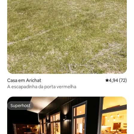
Casa em Arichat
Classificação
4,94 (72)
A escapadinha da porta vermelha
Superhost
Superhost