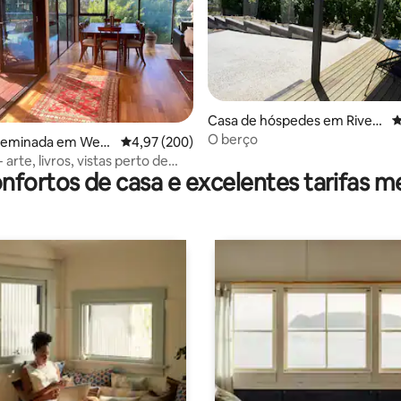
Casa de hóspedes em Rivers
C
ide
O berço
 4,95 em 5 estrelas, 84avaliações
geminada em West
Classificação média de 4,97 em 5 estrelas, 20
4,97 (200)
on
 arte, livros, vistas perto de
nfortos de casa e excelentes tarifas m
 Gorge