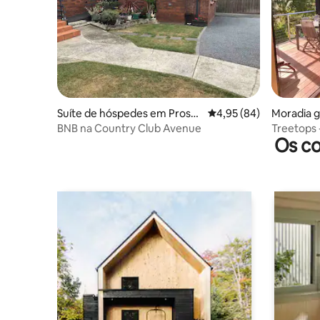
Suíte de hóspedes em Prosp
Classificação média de
4,95 (84)
Moradia 
ect Vale
Launcest
BNB na Country Club Avenue
Treetops -
Os co
Cataract