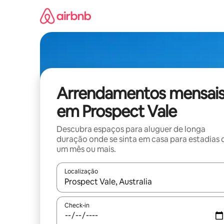
Saltar
para
o
conteúdo
Arrendamentos mensai
em Prospect Vale
Descubra espaços para aluguer de longa
duração onde se sinta em casa para estadias 
um mês ou mais.
Localização
Quando os resultados estiverem disponíveis, nav
Check-in