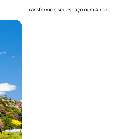
Transforme o seu espaço num Airbnb
tos de toque ou deslize.