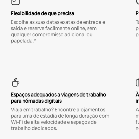
Flexibilidade de que precisa
P
Escolha as suas datas exatas de entrada e
T
saída e reserve facilmente online, sem
p
qualquer compromisso adicional ou
p
papelada.*
Espaços adequados a viagens de trabalho
À
para nómadas digitais
i
Viaja em trabalho? Encontre alojamentos
A
para uma de estadia de longa duração com
m
Wi-Fi de alta velocidade e espaços de
f
trabalho dedicados.
n