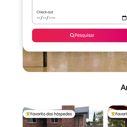
Check-out
Pesquisar
A
Favorito dos hóspedes
Favor
Favoritos dos hóspedes mais apreciados
Favorito