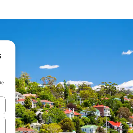
s
de
egue com as teclas de seta para cima e para baixo ou explore com ges