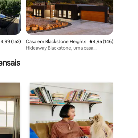
lassificação média de 4,99 em 5 estrelas, 152avaliações
4,99 (152)
Casa em Blackstone Heights
Classificação média de 
4,95 (146)
Hideaway Blackstone, uma casa
0avaliações
moderna à beira do lago
ensais