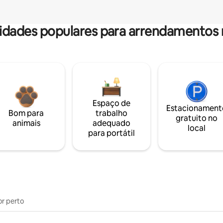
dades populares para arrendamentos 
Espaço de
Estacionament
Bom para
trabalho
gratuito no
animais
adequado
local
para portátil
or perto