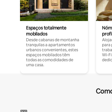
Espaços totalmente
Nóma
mobilados
profi
Desde cabanas de montanha
Aloja
tranquilas a apartamentos
para 
urbanos convenientes, estes
trab
espaços mobilados têm
Wi-Fi
todas as comodidades de
dedi
uma casa.
Comod