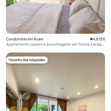
Condomínio em Kram
Classificaçã
4,8 (51)
Apartamento caseiro e aconchegante em frente à praia
em Rayong
Favorito dos hóspedes
Favorito dos hóspedes