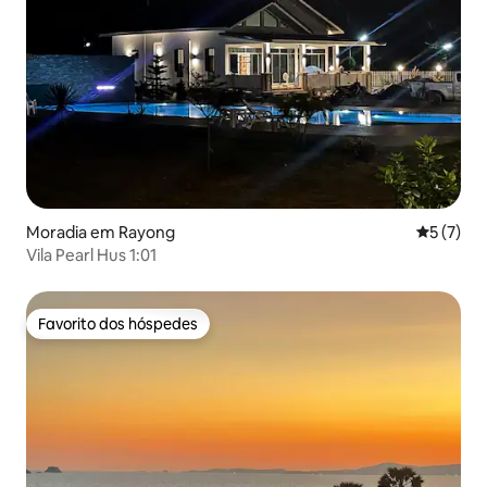
Moradia em Rayong
Classific
5 (7)
Vila Pearl Hus 1:01
Favorito dos hóspedes
Favorito dos hóspedes