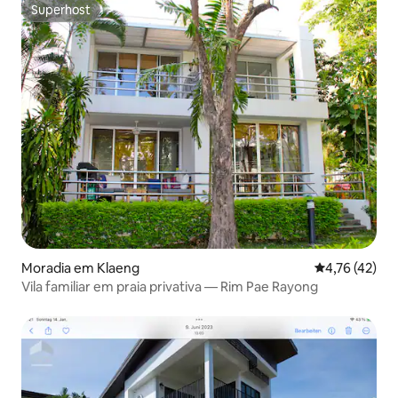
Superhost
Superhost
Moradia em Klaeng
Classificação
4,76 (42)
Vila familiar em praia privativa — Rim Pae Rayong