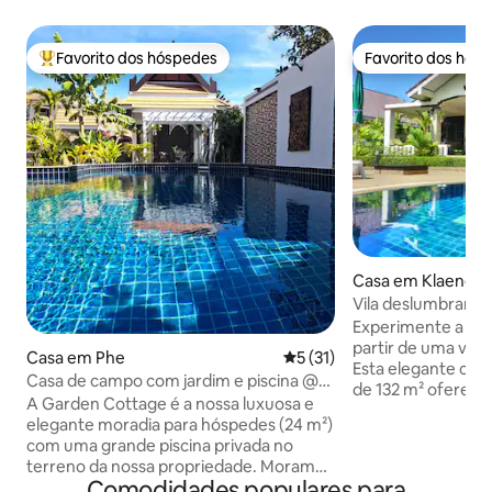
Favorito dos hóspedes
Favorito dos hós
Favoritos dos hóspedes mais apreciados
Favorito dos hós
Casa em Klaeng
Vila deslumbrante
Village Ban Phe
Experimente a autê
partir de uma vill
Casa em Phe
Classificação média de 5 em
5 (31)
Esta elegante cas
Casa de campo com jardim e piscina @
de 132 m² oferece
VIP Chain Resort
A Garden Cottage é a nossa luxuosa e
totalmente equipa
elegante moradia para hóspedes (24 m²)
em todo o espaço 
com uma grande piscina privada no
gratuito. Relaxe à 
terreno da nossa propriedade. Moramos
apenas cinco metr
Comodidades populares para
nas proximidades. A 250 m da praia,