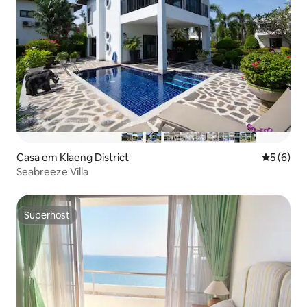
Casa em Klaeng District
Classific
5 (6)
Seabreeze Villa
Superhost
Superhost