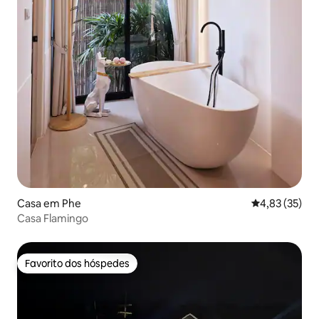
Casa em Phe
Classificação
4,83 (35)
Casa Flamingo
Favorito dos hóspedes
Favorito dos hóspedes