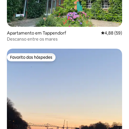
Apartamento em Tappendorf
Classificação 
4,88 (59)
Descanso entre os mares
Favorito dos hóspedes
Favorito dos hóspedes