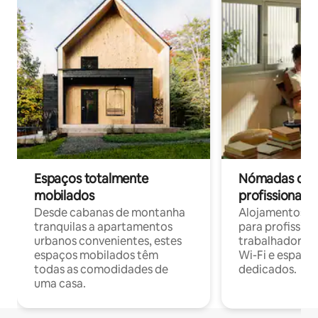
Espaços totalmente
Nómadas digit
mobilados
profissionais 
Desde cabanas de montanha
Alojamentos co
tranquilas a apartamentos
para profissio
urbanos convenientes, estes
trabalhadores
espaços mobilados têm
Wi-Fi e espaço
todas as comodidades de
dedicados.
uma casa.