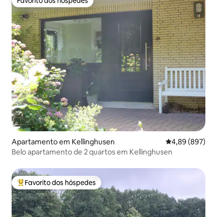
Favorito dos hóspedes
Favorito dos hóspedes
Apartamento em Kellinghusen
Classificação m
4,89 (897)
Belo apartamento de 2 quartos em Kellinghusen
Favorito dos hóspedes
Favoritos dos hóspedes mais apreciados