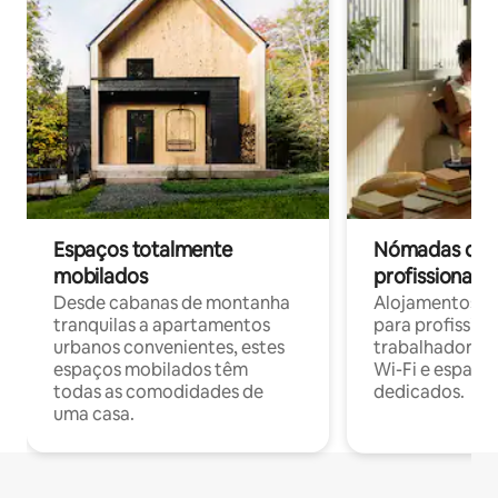
Espaços totalmente
Nómadas digit
mobilados
profissionais 
Desde cabanas de montanha
Alojamentos co
tranquilas a apartamentos
para profissio
urbanos convenientes, estes
trabalhadores
espaços mobilados têm
Wi-Fi e espaço
todas as comodidades de
dedicados.
uma casa.