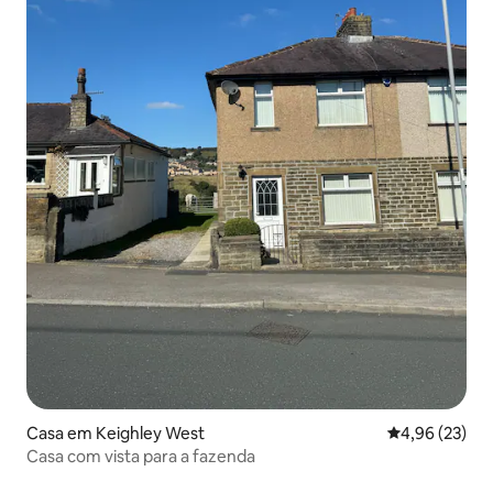
Casa em Keighley West
Classificação
4,96 (23)
Casa com vista para a fazenda