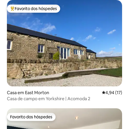
Favorito dos hóspedes
Favoritos dos hóspedes mais apreciados
Casa em East Morton
Classificação
4,94 (17)
Casa de campo em Yorkshire | Acomoda 2
Favorito dos hóspedes
Favorito dos hóspedes