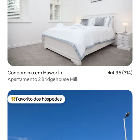
Condomínio em Haworth
Classificação 
4,96 (314)
Apartamento 2 Bridgehouse Mill
Favorito dos hóspedes
Favoritos dos hóspedes mais apreciados