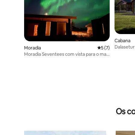
Cabana
Dalasetur
Moradia
Classificação médi
5 (7)
Moradia Seventees com vista para o mar,
sauna e banheira de hidromassagem
Os co