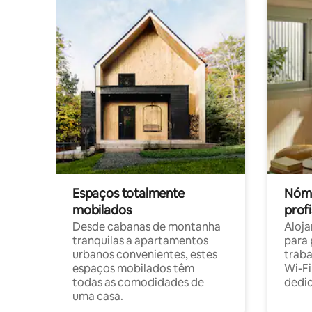
Espaços totalmente
Nóma
mobilados
profi
Desde cabanas de montanha
Aloja
tranquilas a apartamentos
para 
urbanos convenientes, estes
trab
espaços mobilados têm
Wi-Fi
todas as comodidades de
dedi
uma casa.