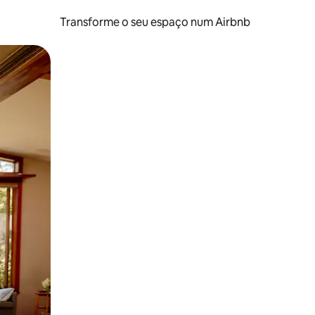
Transforme o seu espaço num Airbnb
tos de toque ou deslize.