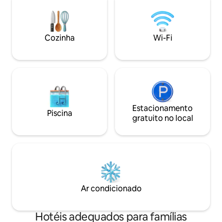
Centro de fitness Serviço ✔ de quarto
Com serviço de co
entregue por robôs ✔ Aceita animais de
estacionamento c
estimação Jogos de✔ fliperama ✔ Café
certificação Calif
no local ✔ Pequeno-almoço, almoço,
The Marker combi
Cozinha
Wi-Fi
jantar, boba e um bar completo
com conforto co
Estacionamento
Piscina
gratuito no local
Ar condicionado
Hotéis adequados para famílias