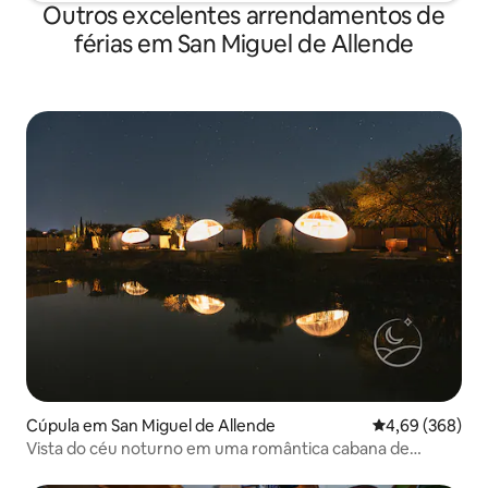
Outros excelentes arrendamentos de
férias em San Miguel de Allende
Cúpula em San Miguel de Allende
Classificação m
4,69 (368)
Vista do céu noturno em uma romântica cabana de
glamping.