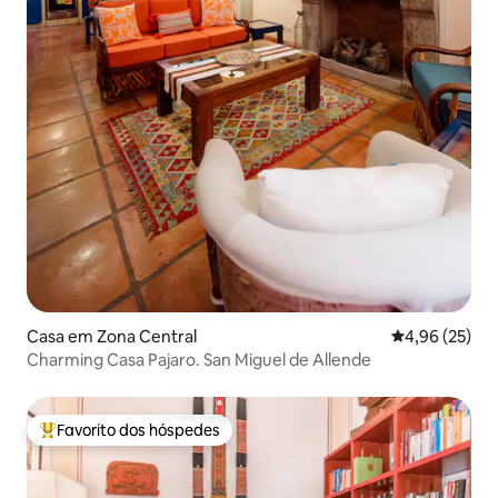
Casa em Zona Central
Classificação
4,96 (25)
Charming Casa Pajaro. San Miguel de Allende
Favorito dos hóspedes
Favoritos dos hóspedes mais apreciados