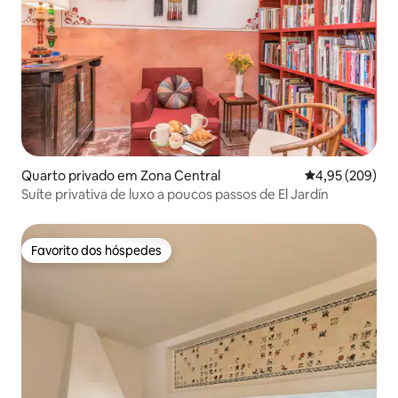
Quarto privado em Zona Central
Classificação m
4,95 (209)
Suíte privativa de luxo a poucos passos de El Jardín
Favorito dos hóspedes
Favorito dos hóspedes