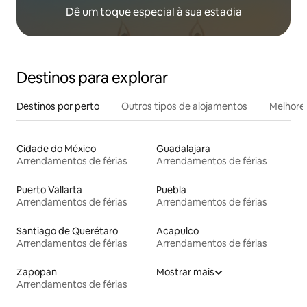
Dê um toque especial à sua estadia
Destinos para explorar
Destinos por perto
Outros tipos de alojamentos
Melhores
Cidade do México
Guadalajara
Arrendamentos de férias
Arrendamentos de férias
Puerto Vallarta
Puebla
Arrendamentos de férias
Arrendamentos de férias
Santiago de Querétaro
Acapulco
Arrendamentos de férias
Arrendamentos de férias
Zapopan
Mostrar mais
Arrendamentos de férias