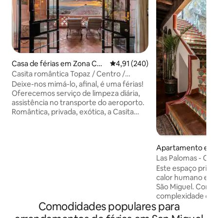
Casa de férias em Zona Cen
Classificação média de 4,91 em 5
4,91 (240)
tral
Casita romântica Topaz / Centro /
CAMA KING
Deixe-nos mimá-lo, afinal, é uma férias!
Oferecemos serviço de limpeza diária,
assistência no transporte do aeroporto.
Romântica, privada, exótica, a Casita
Topaz oferece uma cama king size,
lareira ativada remotamente, água
purificada, café sem fim, WI-FI rápido,
Apartamento em S
TV de 55 polegadas com Netflix de
de Allende
cortesia, toneladas de aplicativos de
Las Palomas - Calo
streaming ao vivo para todas as
Este espaço privad
principais estações de TV dos EUA,
calor humano e a t
notícias e esportes, filmes atuais e séries
São Miguel. Com t
de TV. Também oferecemos limpeza
complexidade da 
diária, assistência no transporte do
Comodidades populares para
em fusão com as c
aeroporto, oferecemos privacidade,
europeias. Desfru