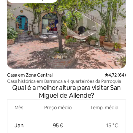
Favorito dos hóspedes
Casa em Zona Central
Classificação
4,72 (64)
Casa histórica em Barranca a 4 quarteirões da Parroquia
Qual é a melhor altura para visitar San
Miguel de Allende?
Mês
Preço médio
Temp. média
Jan.
95 €
15 °C