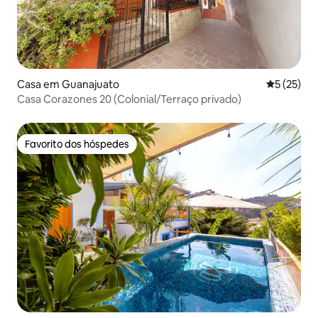
Casa em Guanajuato
Classifica
5 (25)
Casa Corazones 20 (Colonial/Terraço privado)
Favorito dos hóspedes
Favorito dos hóspedes