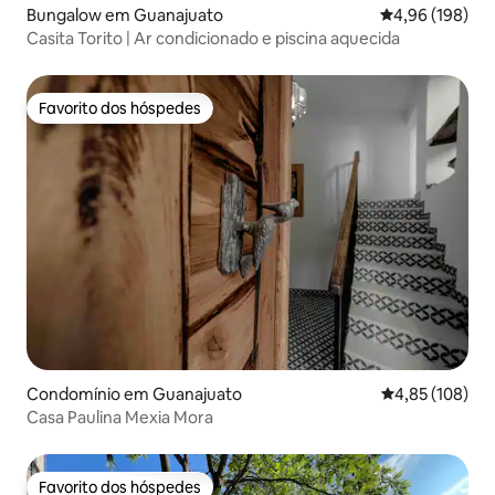
Bungalow em Guanajuato
Classificação m
4,96 (198)
Casita Torito | Ar condicionado e piscina aquecida
Favorito dos hóspedes
Favorito dos hóspedes
Condomínio em Guanajuato
Classificação 
4,85 (108)
Casa Paulina Mexia Mora
Favorito dos hóspedes