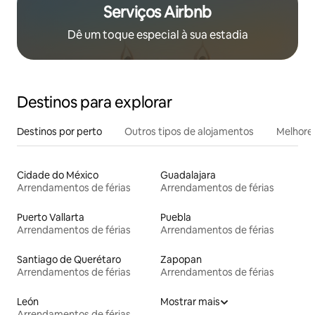
Serviços Airbnb
Dê um toque especial à sua estadia
Destinos para explorar
Destinos por perto
Outros tipos de alojamentos
Melhores
Cidade do México
Guadalajara
Arrendamentos de férias
Arrendamentos de férias
Puerto Vallarta
Puebla
Arrendamentos de férias
Arrendamentos de férias
Santiago de Querétaro
Zapopan
Arrendamentos de férias
Arrendamentos de férias
León
Mostrar mais
Arrendamentos de férias