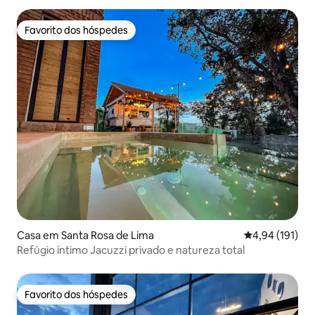
Favorito dos hóspedes
Favorito dos hóspedes
Casa em Santa Rosa de Lima
Classificação 
4,94 (191)
Refúgio íntimo Jacuzzi privado e natureza total
Favorito dos hóspedes
Favorito dos hóspedes