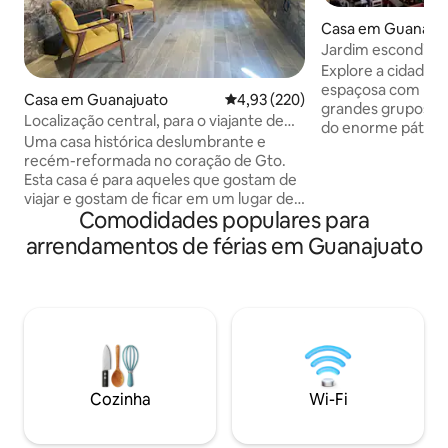
Casa em Guanaju
Jardim escondido
Explore a cidade a
espaçosa com mui
Casa em Guanajuato
Classificação média de 4,93 em 5
4,93 (220)
grandes grupos e 
Localização central, para o viajante de
do enorme pátio su
luxo. 5 ESTRELAS
Uma casa histórica deslumbrante e
perfeita para des
recém-reformada no coração de Gto.
Guanajuato: a ape
Esta casa é para aqueles que gostam de
centro histórico,
viajar e gostam de ficar em um lugar de
bairro longe das m
Comodidades populares para
luxo com conforto e estilo.
do andar de cima 
Convenientemente localizado, a menos
privativos e áreas 
arrendamentos de férias em Guanajuato
de 100 metros da praça San Fernando,
quartos inferiore
callejón de el beso e muitas outras
banheiro. Cozinha b
atrações coloridas. Ótimos restaurantes,
não será solicita
bares e cafés a poucos metros de
limpeza ou tarefa
distância. Com uma vista deslumbrante
é para isso que se
de uma praça e vista para a cidade a
partir de varandas traseiras duplas, você
realmente se sentirá mimado. Casa de
Cozinha
Wi-Fi
um andar, boa opção para pessoas mais
velhas.