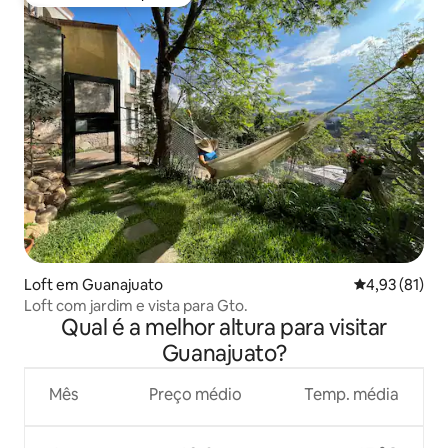
Favorito dos hóspedes
Loft em Guanajuato
Classificação
4,93 (81)
Loft com jardim e vista para Gto.
Qual é a melhor altura para visitar
Guanajuato?
Mês
Preço médio
Temp. média