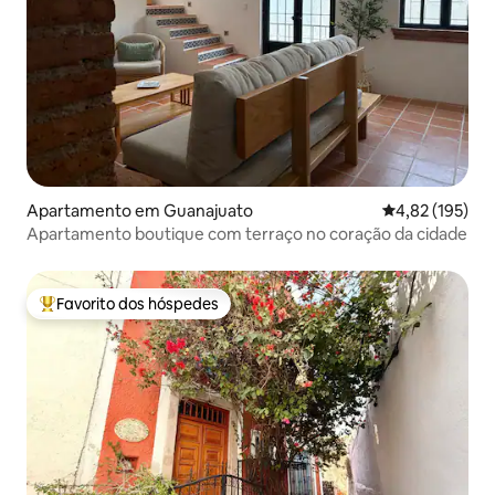
Apartamento em Guanajuato
Classificação 
4,82 (195)
Apartamento boutique com terraço no coração da cidade
Favorito dos hóspedes
Favoritos dos hóspedes mais apreciados