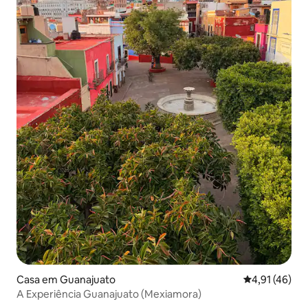
Casa em Guanajuato
Classificação
4,91 (46)
A Experiência Guanajuato (Mexiamora)