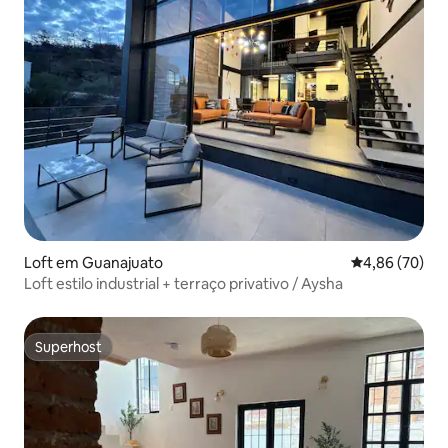
Loft em Guanajuato
Classificação 
4,86 (70)
Loft estilo industrial + terraço privativo / Aysha
Superhost
Superhost