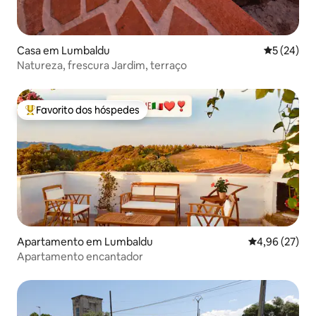
Casa em Lumbaldu
Classifica
5 (24)
Natureza, frescura Jardim, terraço
Favorito dos hóspedes
Favoritos dos hóspedes mais apreciados
Apartamento em Lumbaldu
Classificação
4,96 (27)
Apartamento encantador