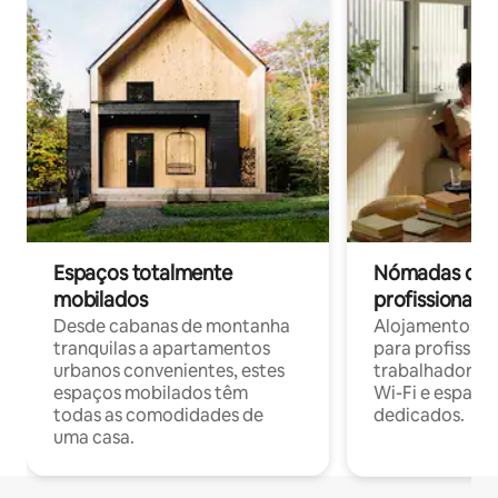
Espaços totalmente
Nómadas digit
mobilados
profissionais 
Desde cabanas de montanha
Alojamentos co
tranquilas a apartamentos
para profissio
urbanos convenientes, estes
trabalhadores
espaços mobilados têm
Wi-Fi e espaço
todas as comodidades de
dedicados.
uma casa.