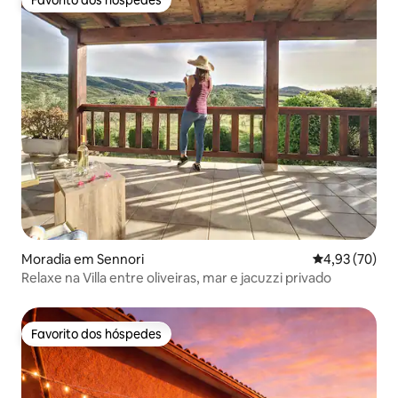
Favorito dos hóspedes
Favorito dos hóspedes
Moradia em Sennori
Classificação
4,93 (70)
Relaxe na Villa entre oliveiras, mar e jacuzzi privado
Favorito dos hóspedes
Favorito dos hóspedes