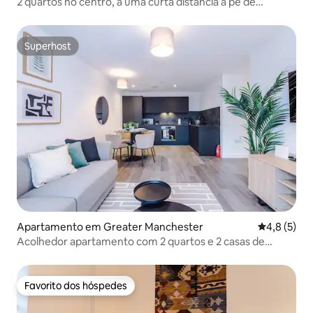
2 quartos no centro, a uma curta distância a pé de
Chinatown e dos teatros
Superhost
Superhost
Apartamento em Greater Manchester
Classificaç
4,8 (5)
Acolhedor apartamento com 2 quartos e 2 casas de
banho | Ginásio, sala de estudo e estacionamento gratuito
Favorito dos hóspedes
Favorito dos hóspedes