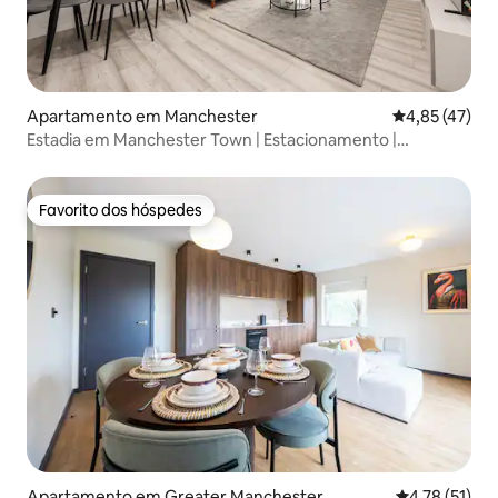
Apartamento em Manchester
Classificação
4,85 (47)
Estadia em Manchester Town | Estacionamento |
Acomoda 4
Favorito dos hóspedes
Favorito dos hóspedes
Apartamento em Greater Manchester
Classificação
4,78 (51)