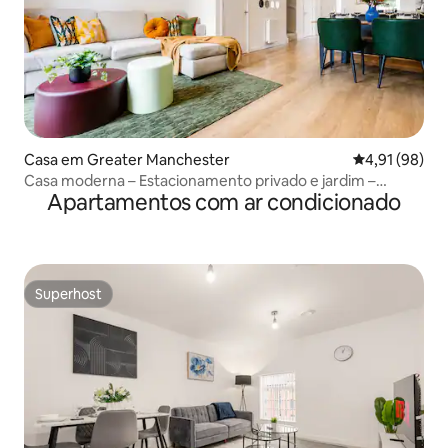
Casa em Greater Manchester
Classificação
4,91 (98)
Casa moderna – Estacionamento privado e jardim –
Apartamentos com ar condicionado
Capacidade para 4 hóspedes
Superhost
Superhost