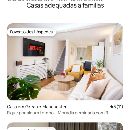
Casas adequadas a famílias
Favorito dos hóspedes
Favorito dos hóspedes
Casa em Greater Manchester
Classifica
5 (11)
Fique por algum tempo – Moradia geminada com 3
quartos no Bairro Norte