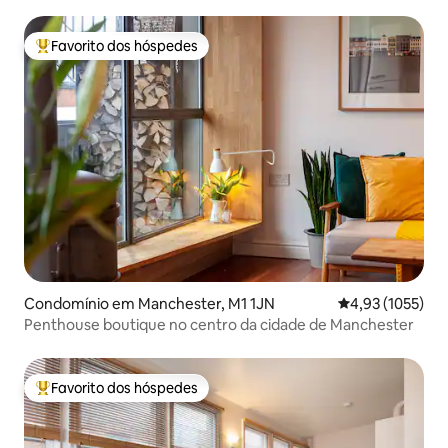
Favorito dos hóspedes
Favoritos dos hóspedes mais apreciados
Condomínio em Manchester, M1 1JN
Classificação m
4,93 (1055)
Penthouse boutique no centro da cidade de Manchester
Favorito dos hóspedes
Favoritos dos hóspedes mais apreciados