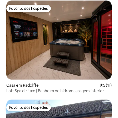
Favorito dos hóspedes
Favorito dos hóspedes
Casa em Radcliffe
Classifica
5 (11)
Loft Spa de luxo | Banheira de hidromassagem interior
privada e sauna
Favorito dos hóspedes
Favorito dos hóspedes