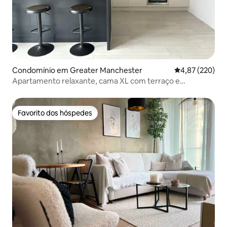
Condomínio em Greater Manchester
Classificação m
4,87 (220)
Apartamento relaxante, cama XL com terraço e
estacionamento
Favorito dos hóspedes
Favorito dos hóspedes