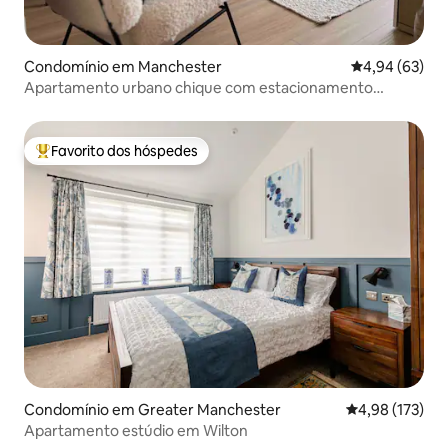
Condomínio em Manchester
Classificação 
4,94 (63)
Apartamento urbano chique com estacionamento
gratuito!
Favorito dos hóspedes
Favoritos dos hóspedes mais apreciados
Condomínio em Greater Manchester
Classificação 
4,98 (173)
Apartamento estúdio em Wilton