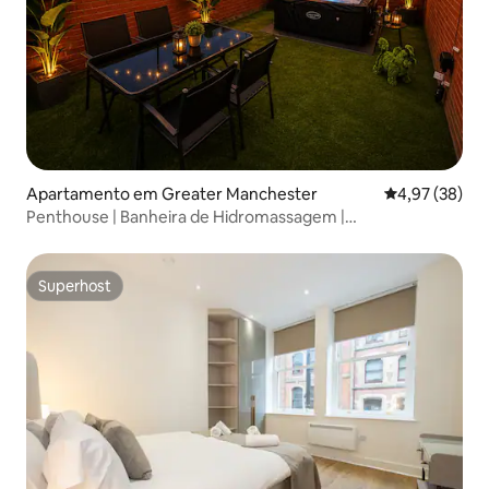
Apartamento em Greater Manchester
Classificação
4,97 (38)
Penthouse | Banheira de Hidromassagem |
Estacionamento | A Pé da AO Arena
Superhost
Superhost