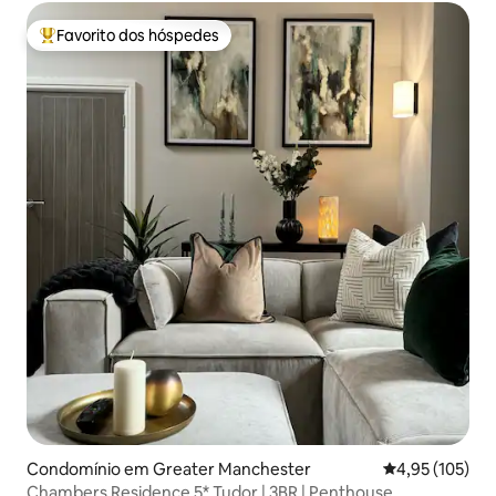
Favorito dos hóspedes
Favoritos dos hóspedes mais apreciados
Condomínio em Greater Manchester
Classificação 
4,95 (105)
Chambers Residence 5* Tudor | 3BR | Penthouse