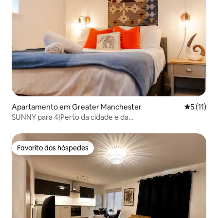
Apartamento em Greater Manchester
Classifica
5 (11)
SUNNY para 4|Perto da cidade e da
estação|Estacionamento gratuito|Apartamento 3
Favorito dos hóspedes
Favorito dos hóspedes