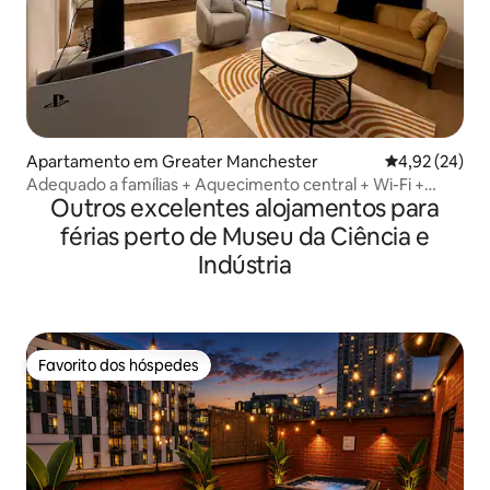
Apartamento em Greater Manchester
Classificação
4,92 (24)
Adequado a famílias + Aquecimento central + Wi-Fi +
Outros excelentes alojamentos para
Vista para a cidade
férias perto de Museu da Ciência e
Indústria
Favorito dos hóspedes
Favorito dos hóspedes