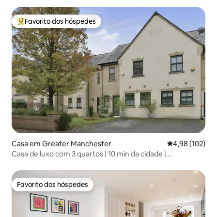
Favorito dos hóspedes
Favoritos dos hóspedes mais apreciados
Casa em Greater Manchester
Classificação 
4,98 (102)
Casa de luxo com 3 quartos | 10 min da cidade |
Estacionamento gratuito
Favorito dos hóspedes
Favorito dos hóspedes