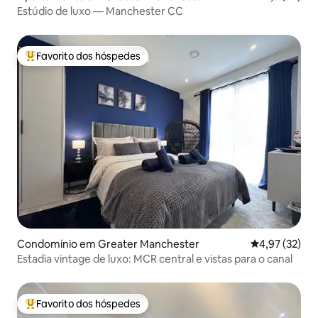
Estúdio de luxo — Manchester CC
Favorito dos hóspedes
Favoritos dos hóspedes mais apreciados
Condomínio em Greater Manchester
Classificação
4,97 (32)
Estadia vintage de luxo: MCR central e vistas para o canal
Favorito dos hóspedes
Favoritos dos hóspedes mais apreciados