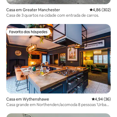
Casa em Greater Manchester
Classificação m
4,86 (302)
Casa de 3 quartos na cidade com entrada de carros.
Favorito dos hóspedes
Favorito dos hóspedes
Casa em Wythenshawe
Classificação 
4,94 (36)
Casa grande em Northenden/acomoda 8 pessoas 'Urban
Oasis'