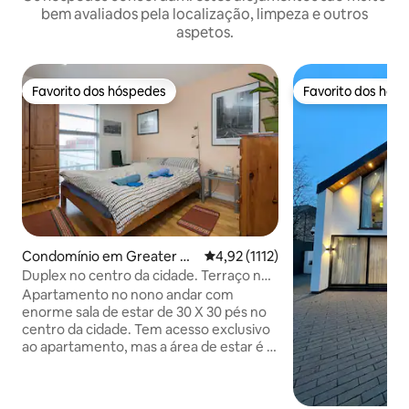
bem avaliados pela localização, limpeza e outros
aspetos.
Favorito dos hóspedes
Favorito dos hós
Favorito dos hóspedes
Favorito dos hós
Condomínio em Greater M
Classificação média de 4,92 em 5
4,92 (1112)
anchester
Duplex no centro da cidade. Terraço no
telhado.
Apartamento no nono andar com
enorme sala de estar de 30 X 30 pés no
centro da cidade. Tem acesso exclusivo
ao apartamento, mas a área de estar é o
espaço "vivido" do proprietário, por isso
espere livros, etc. Micro-ondas, mas sem
uso de fogão devido a incidentes