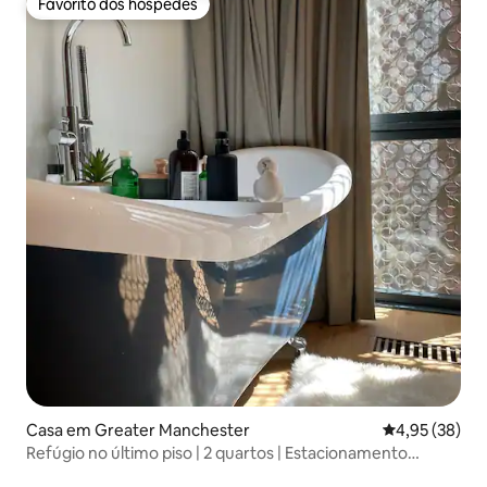
Favorito dos hóspedes
Favorito dos hóspedes
Casa em Greater Manchester
Classificação
4,95 (38)
Refúgio no último piso | 2 quartos | Estacionamento
privado e terraço