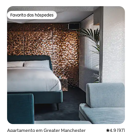
pessoas | Estacionamento
Favorito dos hóspedes
Favorito dos hóspedes
Apartamento em Greater Manchester
Classificaçã
4,9 (97)