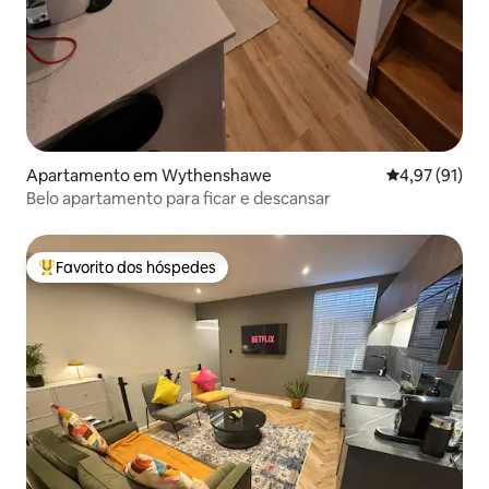
Apartamento em Wythenshawe
Classificação
4,97 (91)
Belo apartamento para ficar e descansar
Favorito dos hóspedes
Favoritos dos hóspedes mais apreciados