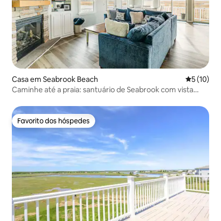
Casa em Seabrook Beach
Classifica
5 (10)
Caminhe até a praia: santuário de Seabrook com vista
para a água
Favorito dos hóspedes
Favorito dos hóspedes