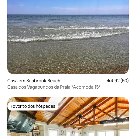
Casa em Seabrook Beach
Classificação
4,92 (50)
Casa dos Vagabundos da Praia *Acomoda 15*
Favorito dos hóspedes
Favorito dos hóspedes