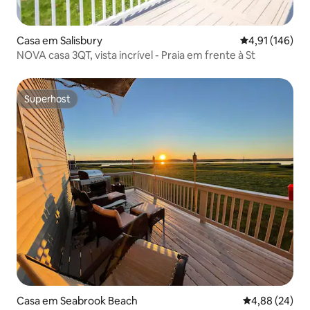
Casa em Salisbury
Classificação 
4,91 (146)
NOVA casa 3QT, vista incrível - Praia em frente à St
Superhost
Superhost
Casa em Seabrook Beach
Classificação 
4,88 (24)