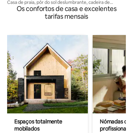
Casa de praia, pôr do sol deslumbrante, cadeira de
Os confortos de casa e excelentes
massagem, EV ch
tarifas mensais
Espaços totalmente
Nómadas digit
mobilados
profissionais 