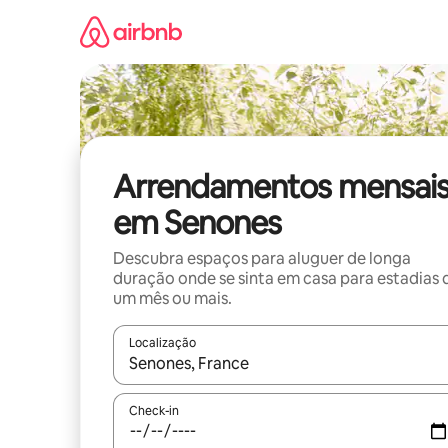
Saltar
para
o
conteúdo
Arrendamentos mensai
em Senones
Descubra espaços para aluguer de longa
duração onde se sinta em casa para estadias 
um mês ou mais.
Localização
Quando os resultados estiverem disponíveis, nav
Check-in