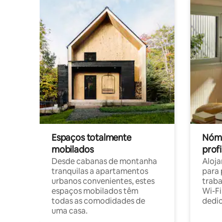
Espaços totalmente
Nóma
mobilados
profi
Desde cabanas de montanha
Aloja
tranquilas a apartamentos
para 
urbanos convenientes, estes
trab
espaços mobilados têm
Wi-Fi
todas as comodidades de
dedi
uma casa.