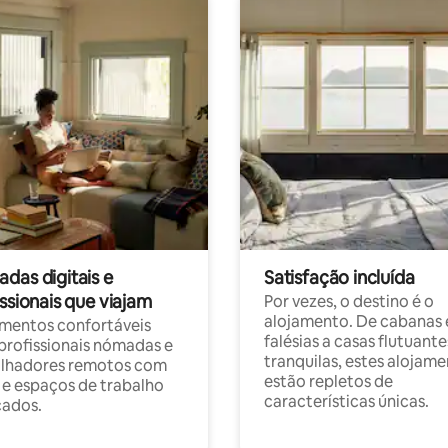
das digitais e
Satisfação incluída
ssionais que viajam
Por vezes, o destino é o
alojamento. De cabanas
mentos confortáveis
falésias a casas flutuante
profissionais nómadas e
tranquilas, estes alojam
alhadores remotos com
estão repletos de
 e espaços de trabalho
características únicas.
cados.