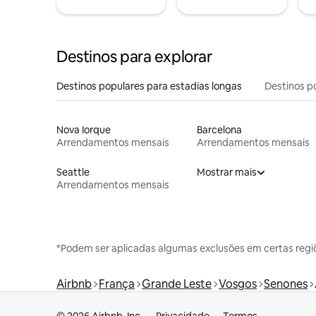
Destinos para explorar
Destinos populares para estadias longas
Destinos p
Nova Iorque
Barcelona
Arrendamentos mensais
Arrendamentos mensais
Seattle
Mostrar mais
Arrendamentos mensais
*Podem ser aplicadas algumas exclusões em certas regi
Airbnb
França
Grande Leste
Vosgos
Senones