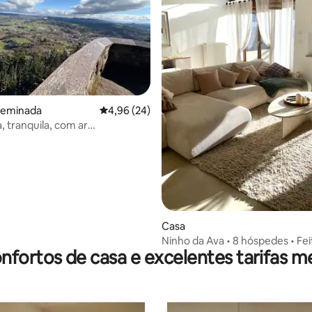
geminada
Classificação média de 4,96 em 5 estrelas, 2
4,96 (24)
, tranquila, com ar
ado, jacuzzi + caminhadas
 4,91 em 5 estrelas, 80avaliações
Casa
Ninho da Ava • 8 hóspedes • Fe
nfortos de casa e excelentes tarifas m
Vosges