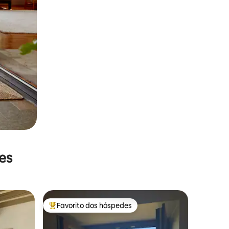
es
Favorito dos hóspedes
preciados
Favoritos dos hóspedes mais apreciados