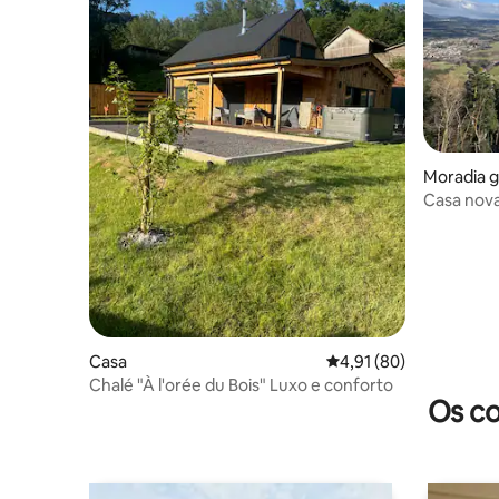
Moradia 
Casa nova
condicion
Casa
Classificação média de
4,91 (80)
Chalé "À l'orée du Bois" Luxo e conforto
Os co