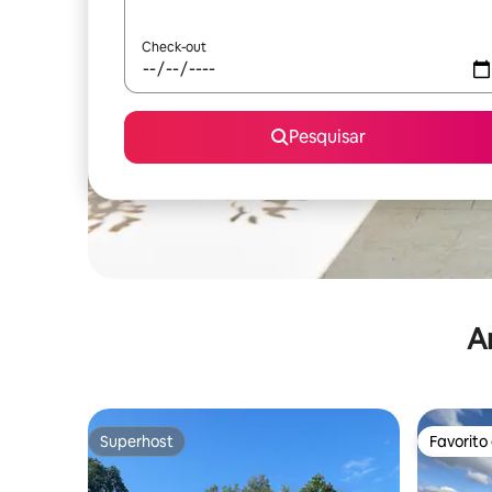
Check-out
Pesquisar
A
Superhost
Favorito
Superhost
Favorito