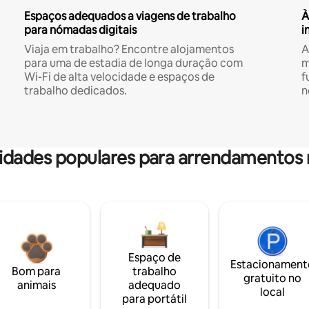
Espaços adequados a viagens de trabalho
À
para nómadas digitais
i
Viaja em trabalho? Encontre alojamentos
A
para uma de estadia de longa duração com
m
Wi-Fi de alta velocidade e espaços de
f
trabalho dedicados.
n
dades populares para arrendamentos 
Espaço de
Estacionament
Bom para
trabalho
gratuito no
animais
adequado
local
para portátil