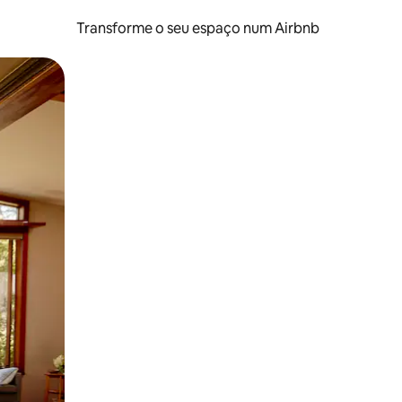
Transforme o seu espaço num Airbnb
tos de toque ou deslize.