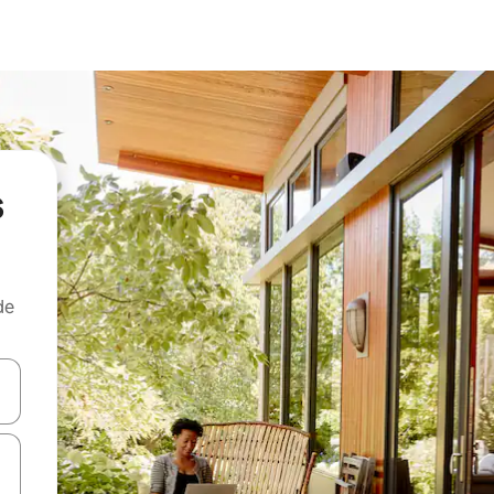
s
de
egue com as teclas de seta para cima e para baixo ou explore com ges