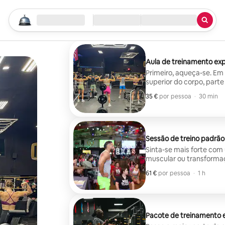
Comece a sua pesquisa
Localização
Check-in/Check-out
Tipo de serviço
Aula de treinamento ex
Primeiro, aqueça-se. Em
superior do corpo, parte
relaxamento.
35 €
35 € por pessoa
,
por pessoa
·
30 min
Sessão de treino padrão
Sinta-se mais forte com
muscular ou transforma
61 €
61 € por pessoa
,
por pessoa
·
1 h
Pacote de treinamento 