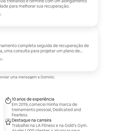
 aula treinando e termine com um alongamento
idade para melhorar sua recuperação.
n
inamento completa seguida de recuperação de
a, uma consulta para projetar um plano de
e um guia nutricional.
in
e enviar uma mensagem a Dominic.
10 anos de experiência
Em 2019, comecei minha marca de
treinamento pessoal, Dedicated and
Fearless.
Destaque na carreira
Trabalhei na LA Fitness e na Gold's Gym.
Ajudei 1.000 clientes a alcançar seus