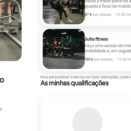
Passe a maior parte da
guiado e fluxo de mobil
87 €
87 € por pessoa
,
por pessoa
·
1 h 30 mi
Suíte fitness
Faça uma sessão de tre
mobilidade e, em seguid
exercícios de 4 semanas 
130 €
130 € por pessoa
,
por pessoa
·
1 h 30 m
do
Para personalizar o serviço ou fazer alterações, pod
As minhas qualificações
us