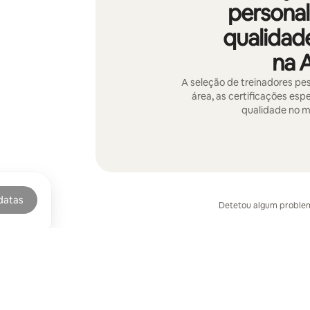
persona
qualidade
na 
A seleção de treinadores pes
área, as certificações esp
qualidade no 
datas
Detetou algum proble