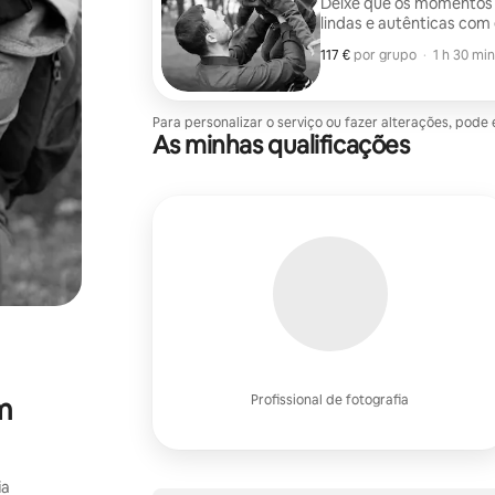
Deixe que os momentos e
lindas e autênticas com 
117 €
117 € por grupo
,
por grupo
·
1 h 30 min
Para personalizar o serviço ou fazer alterações, pod
As minhas qualificações
m
Profissional de fotografia
ia