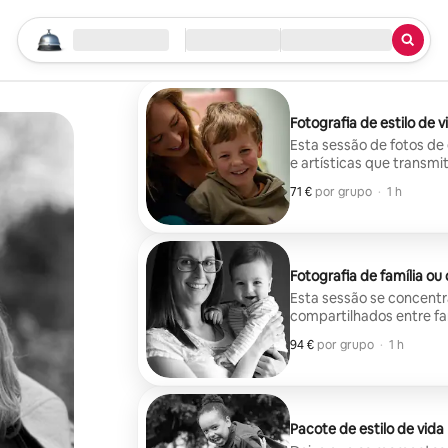
Comece a sua pesquisa
Localização
Check-in/Check-out
Tipo de serviço
Fotografia de estilo de v
Esta sessão de fotos de 
e artísticas que transm
71 €
71 € por grupo
,
por grupo
·
1 h
Fotografia de família ou c
Esta sessão se concent
compartilhados entre fam
94 €
94 € por grupo
,
por grupo
·
1 h
Pacote de estilo de vida