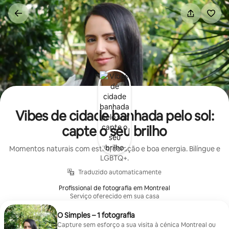
Saltar
para
o
conteúdo
Vibes de cidade banhada pelo sol:
capte o seu brilho
Momentos naturais com estilo, coração e boa energia. Bilíngue e
LGBTQ+.
Traduzido automaticamente
Profissional de fotografia em Montreal
Serviço oferecido em sua casa
O Simples – 1 fotografia
Capture sem esforço a sua visita à cénica Montreal ou