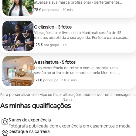
atualize a sua marca profissional - perfeitamente
cronometrado para se adequar à sua agenda
78 €
78 € por pessoa
,
por pessoa
·
30 min
preenchida. Sessão fotográfica ao ar livre de 15 a 30
minutos: 1 fotografia bonita
O clássico – 3 fotos
Vibrações ao ar livre, estilo Montreal: sessão de 45
minutos adaptada à sua agenda. Perfeito para casais,
amigos, famílias, viagens de trabalho ou músicos. Inclui
125 €
125 € por grupo
,
por grupo
·
1 h
3 fotografias.
A assinatura - 5 fotos
Uma experiência de retrato com curadoria, uma
sessão ao ar livre de uma hora na bela Montreal,
projetada para lhe dar tempo para se sentir à vontade
171 €
171 € por grupo
,
por grupo
·
1 h 30 min
em frente à lente. Ideal para indivíduos, casais,
criativos, famílias ou profissionais. Esta sessão
também se presta bem a mostrar espaços, sendo
Para personalizar o serviço ou fazer alterações, pode enviar uma mensagem a
adequada para propriedades, imóveis e marcas de
Nania.
estilo de vida.
As minhas qualificações
5 anos de experiência
Fotógrafa publicada com experiência em casamentos e moda.
Destaque na carreira