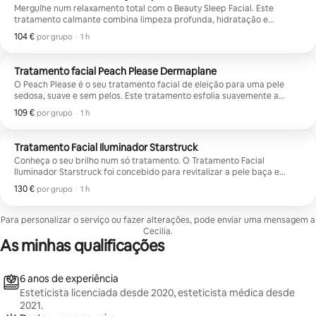
Mergulhe num relaxamento total com o Beauty Sleep Facial. Este
tratamento calmante combina limpeza profunda, hidratação e
cuidados para aumentar o brilho com uma massagem luxuosa no couro
104 €
104 € por grupo
,
por grupo
·
1 h
cabeludo, pescoço, ombros e rosto, concebida para eliminar a tensão
e deixar a sua pele refrescada e radiante. Perfeito para pele
stressada, cansada ou sem brilho que precisa de uma reposição e de
Tratamento facial Peach Please Dermaplane
um pequeno momento de autocuidado.
O Peach Please é o seu tratamento facial de eleição para uma pele
sedosa, suave e sem pelos. Este tratamento esfolia suavemente a
acumulação de pele morta e o pelo facial, ao mesmo tempo que
109 €
109 € por grupo
,
por grupo
·
1 h
hidrata profundamente e refresca a pele para uma tez
instantaneamente mais brilhante e macia. Perfeito antes de eventos ou
da aplicação de maquilhagem e ideal para quem quer uma textura
Tratamento Facial Iluminador Starstruck
mais suave e aquele brilho limpo e polido.
Conheça o seu brilho num só tratamento. O Tratamento Facial
Iluminador Starstruck foi concebido para revitalizar a pele baça e
irregular com hidratação profunda, ingredientes iluminadores
130 €
130 € por grupo
,
por grupo
·
1 h
específicos e infusão avançada de sérum para uma tez mais suave e
radiante. Perfeita para pigmentação, marcas pós-acne, pele cansada e
para quem quer aquele brilho fresco e iluminado de dentro para fora,
Para personalizar o serviço ou fazer alterações, pode enviar uma mensagem a
sem tempo de recuperação.
Cecilia.
As minhas qualificações
6 anos de experiência
Esteticista licenciada desde 2020, esteticista médica desde
2021.