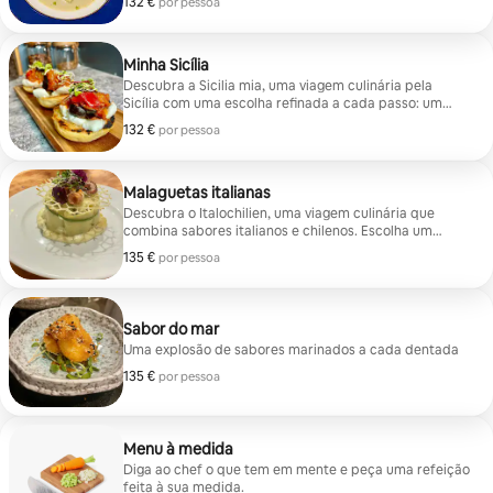
132 €
132 € por pessoa
por pessoa
passo oferece sabores autênticos, desde bolinhos de
abóbora a purés picantes, carnes guisadas e doces
tradicionais.
Minha Sicília
Descubra a Sicilia mia, uma viagem culinária pela
Sicília com uma escolha refinada a cada passo: um
aperitivo saboroso, um primeiro prato típico, um prato
132 €
132 € por pessoa
por pessoa
principal rico em sabores autênticos e uma sobremesa
tradicional para terminar com uma nota doce.
Malaguetas italianas
Descubra o Italochilien, uma viagem culinária que
combina sabores italianos e chilenos. Escolha um
aperitivo refinado, um primeiro prato saboroso, um
135 €
135 € por pessoa
por pessoa
prato principal generoso e termine com uma
sobremesa requintada, cada um selecionado a partir
de opções únicas e deliciosas.
Sabor do mar
Uma explosão de sabores marinados a cada dentada
135 €
135 € por pessoa
por pessoa
Menu à medida
Diga ao chef o que tem em mente e peça uma refeição
feita à sua medida.