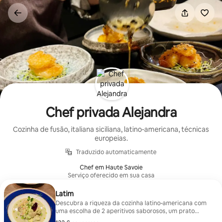
Saltar
para
o
conteúdo
Chef privada Alejandra
Cozinha de fusão, italiana siciliana, latino-americana, técnicas
europeias.
Traduzido automaticamente
Chef em Haute Savoie
Serviço oferecido em sua casa
Latim
Descubra a riqueza da cozinha latino-americana com
uma escolha de 2 aperitivos saborosos, um prato
principal refinado e uma sobremesa requintada. Cada