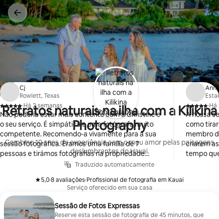
Saltar
para
o
conteúdo
Cj
Ann
Rowlett, Texas
Esta
·
Há 2 semanas
·
Há
Retratos naturais na ilha com a Kilikina
,
,
Não poderia estar mais contente com a Christine e
A nossa se
Photography
o seu serviço. É simpática e uma fotógrafa muito
como tirar
competente. Recomendo-a vivamente para a sua
membro da família. El
Combino 10 anos de experiência com o meu amor pelas paisagens
sessão fotográfica. Éramos uma família de 7
criarem a
deslumbrantes do Havai.
pessoas e tirámos fotografias na propriedade
tempo que 
Lodges of Kukui'ula e na pequena praia nas
uma ótima fotografia
Traduzido automaticamente
proximidades.
esperava p
5,0
·
8 avaliações
·
Profissional de fotografia em Kauai
seu conhec
,
,
Serviço oferecido em sua casa
diferentes 
reservar a
Sessão de Fotos Expressas
viagens de
Reserve esta sessão de fotografia de 45 minutos, que